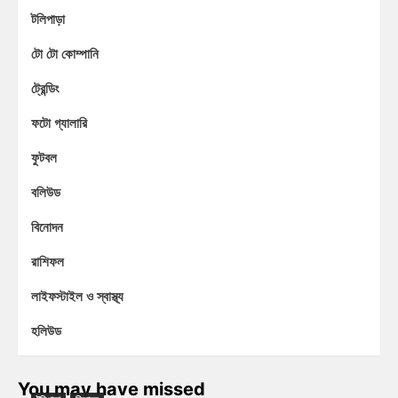
টলিপাড়া
টো টো কোম্পানি
ট্রেন্ডিং
ফটো গ্যালারি
ফুটবল
বলিউড
বিনোদন
রাশিফল
লাইফস্টাইল ও স্বাস্থ্য
হলিউড
You may have missed