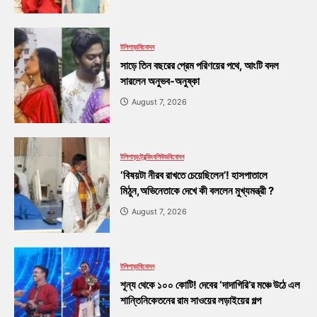
টলিপাড়া
বিনোদন
সাড়ে তিন বছরের প্রেম পরিণয়ের পথে, আংটি বদল
সারলেন অনুভব-অনুষ্কা
August 7, 2026
টলিপাড়া
ট্রেন্ডিং
বলিউড
বিনোদন
‘বিষয়টা নীরব রাখতে চেয়েছিলেন’! হাসপাতালে
মিঠুন,অভিনেতাকে দেখে কী বললেন মুখ্যমন্ত্রী ?
August 7, 2026
টলিপাড়া
বিনোদন
শূন্য থেকে ১০০ কোটি! দেবের ‘দাদাগিরি’র মঞ্চে উঠে এল
শান্তিনিকেতনের রাম সাওয়ের লড়াইয়ের গল্প