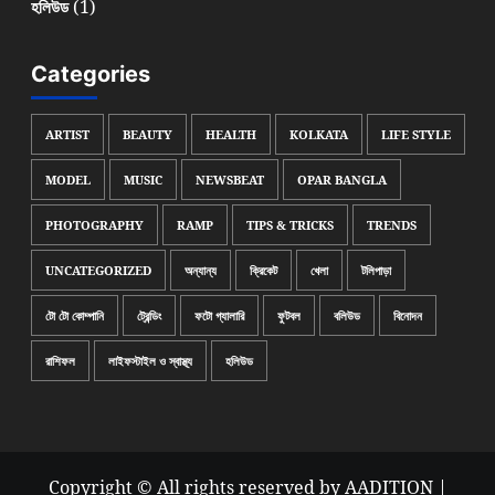
(1)
হলিউড
Categories
ARTIST
BEAUTY
HEALTH
KOLKATA
LIFE STYLE
MODEL
MUSIC
NEWSBEAT
OPAR BANGLA
PHOTOGRAPHY
RAMP
TIPS & TRICKS
TRENDS
UNCATEGORIZED
অন্যান্য
ক্রিকেট
খেলা
টলিপাড়া
টো টো কোম্পানি
ট্রেন্ডিং
ফটো গ্যালারি
ফুটবল
বলিউড
বিনোদন
রাশিফল
লাইফস্টাইল ও স্বাস্থ্য
হলিউড
Copyright © All rights reserved by AADITION
|