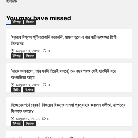
হলিউড
You may have missed
টলিপাড়া
বিনোদন
‘স্বরূপ বিশ্বাস শ্লীলতাহানি করেননি’, মামলা তুলে এ বার পাল্টি রূপসজ্জা শিল্পী
সিমরনের
August 8, 2026
0
টলিপাড়া
বিনোদন
‘যাকে ভালবাসো, তার সবটা নিয়েই বাসবে’, ৩০ বছর পরও সেই হাতটাই ধরে
অপরাজিতা আঢ্য
August 8, 2026
0
ট্রেন্ডিং
বিনোদন
বিচ্ছেদের পথে ব্রেক! বিজয়ের বিরুদ্ধে মামলা প্রত্যাহার করলেন সঙ্গীতা, দাম্পত্যে
কি বরফ গলছে?
August 7, 2026
0
টলিপাড়া
বিনোদন