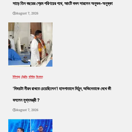
সাড়ে তিন বছরের প্রেম পরিণয়ের পথে, আংটি বদল সারলেন অনুভব-অনুষ্কা
August 7, 2026
টলিপাড়া
ট্রেন্ডিং
বলিউড
বিনোদন
‘বিষয়টা নীরব রাখতে চেয়েছিলেন’! হাসপাতালে মিঠুন,অভিনেতাকে দেখে কী
বললেন মুখ্যমন্ত্রী ?
August 7, 2026