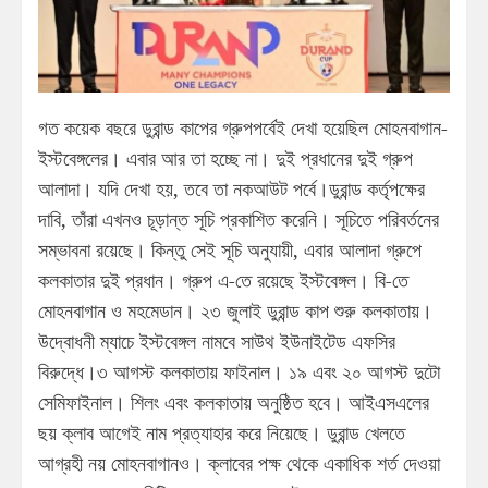
গত কয়েক বছরে ডুরান্ড কাপের গ্রুপপর্বেই দেখা হয়েছিল মোহনবাগান-
ইস্টবেঙ্গলের। এবার আর তা হচ্ছে না। দুই প্রধানের দুই গ্রুপ
আলাদা। যদি দেখা হয়, তবে তা নকআউট পর্বে।ডুরান্ড কর্তৃপক্ষের
দাবি, তাঁরা এখনও চূড়ান্ত সূচি প্রকাশিত করেনি। সূচিতে পরিবর্তনের
সম্ভাবনা রয়েছে। কিন্তু সেই সূচি অনুযায়ী, এবার আলাদা গ্রুপে
কলকাতার দুই প্রধান। গ্রুপ এ-তে রয়েছে ইস্টবেঙ্গল। বি-তে
মোহনবাগান ও মহমেডান। ২৩ জুলাই ডুরান্ড কাপ শুরু কলকাতায়।
উদ্বোধনী ম্যাচে ইস্টবেঙ্গল নামবে সাউথ ইউনাইটেড এফসির
বিরুদ্ধে।৩ আগস্ট কলকাতায় ফাইনাল। ১৯ এবং ২০ আগস্ট দুটো
সেমিফাইনাল। শিলং এবং কলকাতায় অনুষ্ঠিত হবে। আইএসএলের
ছয় ক্লাব আগেই নাম প্রত্যাহার করে নিয়েছে। ডুরান্ড খেলতে
আগ্রহী নয় মোহনবাগানও। ক্লাবের পক্ষ থেকে একাধিক শর্ত দেওয়া