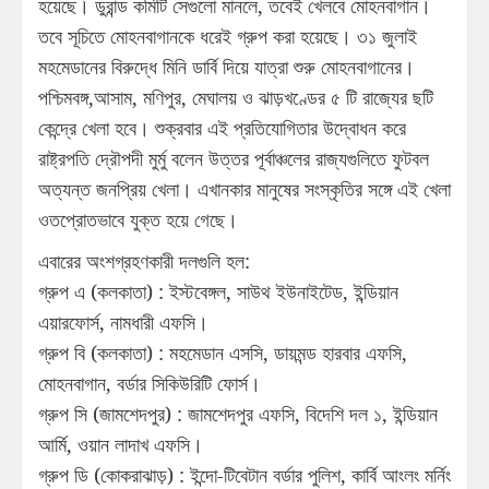
হয়েছে। ডুরান্ড কমিটি সেগুলো মানলে, তবেই খেলবে মোহনবাগান।
তবে সূচিতে মোহনবাগানকে ধরেই গ্রুপ করা হয়েছে। ৩১ জুলাই
মহমেডানের বিরুদ্ধে মিনি ডার্বি দিয়ে যাত্রা শুরু মোহনবাগানের।
পশ্চিমবঙ্গ,আসাম, মণিপুর, মেঘালয় ও ঝাড়খণ্ডের ৫ টি রাজ্যের ছটি
কেন্দ্রে খেলা হবে। শুক্রবার এই প্রতিযোগিতার উদ্বোধন করে
রাষ্ট্রপতি দ্রৌপদী মুর্মু বলেন উত্তর পূর্বাঞ্চলের রাজ্যগুলিতে ফুটবল
অত্যন্ত জনপ্রিয় খেলা। এখানকার মানুষের সংস্কৃতির সঙ্গে এই খেলা
ওতপ্রোতভাবে যুক্ত হয়ে গেছে।
এবারের অংশগ্রহণকারী দলগুলি হল:
গ্রুপ এ (কলকাতা) : ইস্টবেঙ্গল, সাউথ ইউনাইটেড, ইন্ডিয়ান
এয়ারফোর্স, নামধারী এফসি।
গ্রুপ বি (কলকাতা) : মহমেডান এসসি, ডায়মন্ড হারবার এফসি,
মোহনবাগান, বর্ডার সিকিউরিটি ফোর্স।
গ্রুপ সি (জামশেদপুর) : জামশেদপুর এফসি, বিদেশি দল ১, ইন্ডিয়ান
আর্মি, ওয়ান লাদাখ এফসি।
গ্রুপ ডি (কোকরাঝাড়) : ইন্দো-টিবেটান বর্ডার পুলিশ, কার্বি আংলং মর্নিং