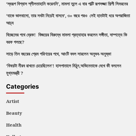
‘স্বরূপ বিশ্বাস শ্লীলতাহানি করেননি’, মামলা তুলে এ বার পাল্টি রূপসজ্জা শিল্পী সিমরনের
‘যাকে ভালবাসো, তার সবটা নিয়েই বাসবে’, ৩০ বছর পরও সেই হাতটাই ধরে অপরাজিতা
আঢ্য
বিচ্ছেদের পথে ব্রেক! বিজয়ের বিরুদ্ধে মামলা প্রত্যাহার করলেন সঙ্গীতা, দাম্পত্যে কি
বরফ গলছে?
সাড়ে তিন বছরের প্রেম পরিণয়ের পথে, আংটি বদল সারলেন অনুভব-অনুষ্কা
‘বিষয়টা নীরব রাখতে চেয়েছিলেন’! হাসপাতালে মিঠুন,অভিনেতাকে দেখে কী বললেন
মুখ্যমন্ত্রী ?
Categories
Artist
Beauty
Health