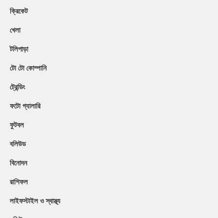
ক্রিকেট
খেলা
টলিপাড়া
টো টো কোম্পানি
ট্রেন্ডিং
ফটো গ্যালারি
ফুটবল
বলিউড
বিনোদন
রাশিফল
লাইফস্টাইল ও স্বাস্থ্য