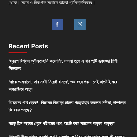
থেকে। সত্য ও নিরপেক্ষ সংবাদে আমরা প্রতিশ্রুতিবদ্ধ।
Recent Posts
‘স্বরূপ বিশ্বাস শ্লীলতাহানি করেননি’, মামলা তুলে এ বার পাল্টি রূপসজ্জা শিল্পী
সিমরনের
‘যাকে ভালবাসো, তার সবটা নিয়েই বাসবে’, ৩০ বছর পরও সেই হাতটাই ধরে
অপরাজিতা আঢ্য
বিচ্ছেদের পথে ব্রেক! বিজয়ের বিরুদ্ধে মামলা প্রত্যাহার করলেন সঙ্গীতা, দাম্পত্যে
কি বরফ গলছে?
সাড়ে তিন বছরের প্রেম পরিণয়ের পথে, আংটি বদল সারলেন অনুভব-অনুষ্কা
‘বিষয়টা নীরব রাখতে চেয়েছিলেন’! হাসপাতালে মিঠুন,অভিনেতাকে দেখে কী বললেন