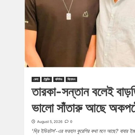
খেলা
ট্রেন্ডিং
বলিউড
বিনোদন
তারকা-সন্তান বলেই বাড়
ভালো সাঁতারু আছে অকপট
0
August 5, 2026
‘থ্রি ইডিয়টস’-এর ফরহান কুরেশির কথা মনে আছে? বাবার ইচ্ছায়