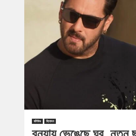
বলিউড
বিনোদন
বন্যায় ভেঙেছে ঘর, নতুন 