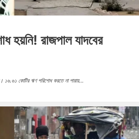
োধ হয়নি! রাজপাল যাদবের
!
ের। ১৬.৬১ কোটির ঋণ পরিশোধ করতে না পারায়...