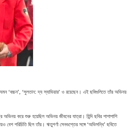
মন ‘বচ্চন’, ‘সুলতান: দ্য স্যাভিয়ার’ ও রয়েছেন। এই ছবিগুলিতে তাঁর অভিনয়
ে অভিনয় করে শুরু হয়েছিল অভিনয় জীবনের যাত্রা। হিন্দি ছবির পাশাপাশি
ও বেশ পরিচিতি ছিল তাঁর। ঋতুপর্ণা সেনগুপ্তের সঙ্গে ‘অভিসন্ধি’ ছবিতে