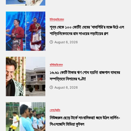
টলিপাড়া
বিনোদন
শূন্য থেকে ১০০ কোটি! দেবের ‘দাদাগিরি’র মঞ্চে উঠে এল
শান্তিনিকেতনের রাম সাওয়ের লড়াইয়ের গল্প
August 6, 2026
বলিউড
বিনোদন
১৬.৬১ কোটি টাকার ঋণ শোধ হয়নি! রাজপাল যাদবের
সম্পত্তিতে নিলামের ঘণ্টা!
August 6, 2026
খেলা
ট্রেন্ডিং
নিউজরুম ছেড়ে টার্ফে সাংবাদিকরা! জমে উঠল মার্লিন-
সিএসজেসি মিডিয়া ফুটবল