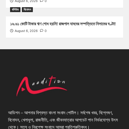
August 6, 2026
0
বলিউড
বিনোদন
১৬.৬১ কোটি টাকার ঋণ শোধ হয়নি! রাজপাল যাদবের সম্পত্তিতে নিলামের ঘণ্টা!
August 6, 2026
0
আডিশন – আপনার বিশ্বস্ত বাংলা সংবাদ পোর্টাল। সর্বশেষ খবর, বিশ্লেষণ,
বিনোদন, খেলাধুলা, রাজনীতি, এবং জীবনযাত্রার আপডেট পান নির্ভরযোগ্য উৎস
থেকে। সত্য ও নিরপেক্ষ সংবাদে আমরা প্রতিশ্রুতিবদ্ধ।