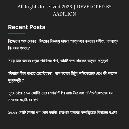
All Rights Reserved 2026 | DEVELOPED BY
AADITION
Recent Posts
বিচ্ছেদের পথে ব্রেক! বিজয়ের বিরুদ্ধে মামলা প্রত্যাহার করলেন সঙ্গীতা, দাম্পত্যে
কি বরফ গলছে?
সাড়ে তিন বছরের প্রেম পরিণয়ের পথে, আংটি বদল সারলেন অনুভব-অনুষ্কা
‘বিষয়টা নীরব রাখতে চেয়েছিলেন’! হাসপাতালে মিঠুন,অভিনেতাকে দেখে কী বললেন
মুখ্যমন্ত্রী ?
শূন্য থেকে ১০০ কোটি! দেবের ‘দাদাগিরি’র মঞ্চে উঠে এল শান্তিনিকেতনের রাম
সাওয়ের লড়াইয়ের গল্প
১৬.৬১ কোটি টাকার ঋণ শোধ হয়নি! রাজপাল যাদবের সম্পত্তিতে নিলামের ঘণ্টা!