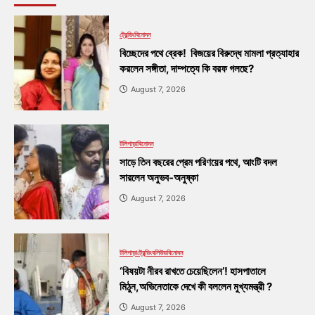
ট্রেন্ডিং
বিনোদন
বিচ্ছেদের পথে ব্রেক! বিজয়ের বিরুদ্ধে মামলা প্রত্যাহার
করলেন সঙ্গীতা, দাম্পত্যে কি বরফ গলছে?
August 7, 2026
টলিপাড়া
বিনোদন
সাড়ে তিন বছরের প্রেম পরিণয়ের পথে, আংটি বদল
সারলেন অনুভব-অনুষ্কা
August 7, 2026
টলিপাড়া
ট্রেন্ডিং
বলিউড
বিনোদন
‘বিষয়টা নীরব রাখতে চেয়েছিলেন’! হাসপাতালে
মিঠুন,অভিনেতাকে দেখে কী বললেন মুখ্যমন্ত্রী ?
August 7, 2026