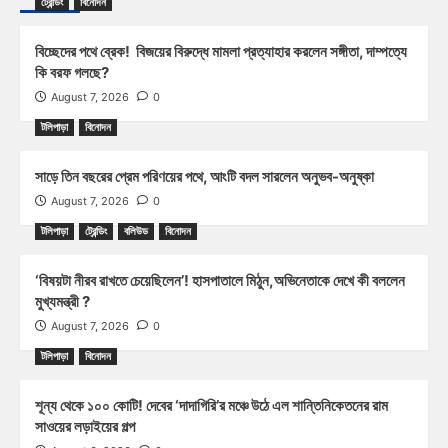
ট্রেন্ডিং
বিনোদন
বিচ্ছেদের পথে ব্রেক! বিজয়ের বিরুদ্ধে মামলা প্রত্যাহার করলেন সঙ্গীতা, দাম্পত্যে
কি বরফ গলছে?
August 7, 2026
0
টলিপাড়া
বিনোদন
সাড়ে তিন বছরের প্রেম পরিণয়ের পথে, আংটি বদল সারলেন অনুভব-অনুষ্কা
August 7, 2026
0
টলিপাড়া
ট্রেন্ডিং
বলিউড
বিনোদন
‘বিষয়টা নীরব রাখতে চেয়েছিলেন’! হাসপাতালে মিঠুন,অভিনেতাকে দেখে কী বললেন
মুখ্যমন্ত্রী ?
August 7, 2026
0
টলিপাড়া
বিনোদন
শূন্য থেকে ১০০ কোটি! দেবের ‘দাদাগিরি’র মঞ্চে উঠে এল শান্তিনিকেতনের রাম
সাওয়ের লড়াইয়ের গল্প