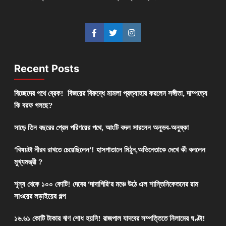
Recent Posts
বিচ্ছেদের পথে ব্রেক! বিজয়ের বিরুদ্ধে মামলা প্রত্যাহার করলেন সঙ্গীতা, দাম্পত্যে
কি বরফ গলছে?
সাড়ে তিন বছরের প্রেম পরিণয়ের পথে, আংটি বদল সারলেন অনুভব-অনুষ্কা
‘বিষয়টা নীরব রাখতে চেয়েছিলেন’! হাসপাতালে মিঠুন,অভিনেতাকে দেখে কী বললেন
মুখ্যমন্ত্রী ?
শূন্য থেকে ১০০ কোটি! দেবের ‘দাদাগিরি’র মঞ্চে উঠে এল শান্তিনিকেতনের রাম
সাওয়ের লড়াইয়ের গল্প
১৬.৬১ কোটি টাকার ঋণ শোধ হয়নি! রাজপাল যাদবের সম্পত্তিতে নিলামের ঘণ্টা!