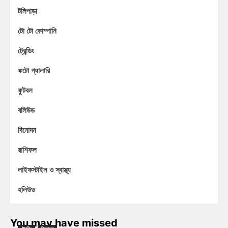
টলিপাড়া
টো টো কোম্পানি
ট্রেন্ডিং
ফটো গ্যালারি
ফুটবল
বলিউড
বিনোদন
রাশিফল
লাইফস্টাইল ও স্বাস্থ্য
হলিউড
You may have missed