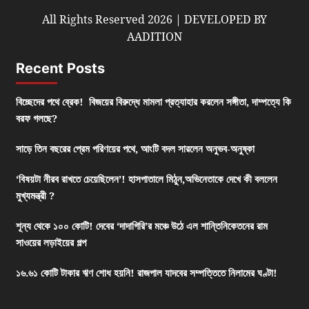
All Rights Reserved 2026 | DEVELOPED BY
AADITION
Recent Posts
বিচ্ছেদের পথে ব্রেক! বিজয়ের বিরুদ্ধে মামলা প্রত্যাহার করলেন সঙ্গীতা, দাম্পত্যে কি
বরফ গলছে?
সাড়ে তিন বছরের প্রেম পরিণয়ের পথে, আংটি বদল সারলেন অনুভব-অনুষ্কা
‘বিষয়টা নীরব রাখতে চেয়েছিলেন’! হাসপাতালে মিঠুন,অভিনেতাকে দেখে কী বললেন
মুখ্যমন্ত্রী ?
শূন্য থেকে ১০০ কোটি! দেবের ‘দাদাগিরি’র মঞ্চে উঠে এল শান্তিনিকেতনের রাম
সাওয়ের লড়াইয়ের গল্প
১৬.৬১ কোটি টাকার ঋণ শোধ হয়নি! রাজপাল যাদবের সম্পত্তিতে নিলামের ঘণ্টা!