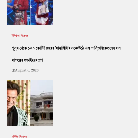
টলিপাড়া
বিনোদন
শূন্য থেকে ১০০ কোটি! দেবের ‘দাদাগিরি’র মঞ্চে উঠে এল শান্তিনিকেতনের রাম
সাওয়ের লড়াইয়ের গল্প
August 6, 2026
বলিউড
বিনোদন