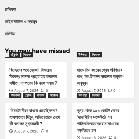
রাশিফল
লাইফস্টাইল ও স্বাস্থ্য
হলিউড
You may have missed
ট্রেন্ডিং
বিনোদন
টলিপাড়া
বিনোদন
বিচ্ছেদের পথে ব্রেক! বিজয়ের
সাড়ে তিন বছরের প্রেম পরিণয়ের
বিরুদ্ধে মামলা প্রত্যাহার করলেন
পথে, আংটি বদল সারলেন অনুভব-
সঙ্গীতা, দাম্পত্যে কি বরফ গলছে?
অনুষ্কা
August 7, 2026
0
August 7, 2026
0
টলিপাড়া
ট্রেন্ডিং
বলিউড
বিনোদন
টলিপাড়া
বিনোদন
‘বিষয়টা নীরব রাখতে চেয়েছিলেন’!
শূন্য থেকে ১০০ কোটি! দেবের
হাসপাতালে মিঠুন,অভিনেতাকে দেখে
‘দাদাগিরি’র মঞ্চে উঠে এল
কী বললেন মুখ্যমন্ত্রী ?
শান্তিনিকেতনের রাম সাওয়ের
লড়াইয়ের গল্প
August 7, 2026
0
August 6, 2026
0