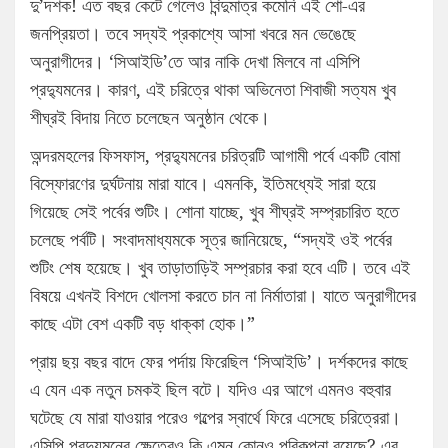
দু’দশক! এত বছর কেটে গেলেও বিন্দুমাত্র কমেনি এই শো-এর
জনপ্রিয়তা। তবে সদ্যই প্রকাশ্যে আসা খবরে মন ভেঙেছে
অনুরাগীদের। ‘সিআইডি’তে আর নাকি দেখা মিলবে না এসিপি
প্রদ্যুমনের। কারণ, এই চরিত্রে থাকা অভিনেতা শিবাজী সত্যম খুব
শীঘ্রই বিদায় নিতে চলেছেন অনুষ্ঠান থেকে।
অন্দরমহলের ফিসফাস, প্রদ্যুমনের চরিত্রটি আগামী পর্বে একটি বোমা
বিস্ফোরণের দুর্ঘটনায় মারা যাবে। এমনকি, ইতিমধ্যেই সারা হয়ে
গিয়েছে সেই পর্বের শুটিং। শোনা যাচ্ছে, খুব শীঘ্রই সম্প্রচারিত হতে
চলেছে পর্বটি। সংবাদমাধ্যমকে সূত্র জানিয়েছে, “সদ্যই ওই পর্বের
শুটিং শেষ হয়েছে। খুব তাড়াতাড়িই সম্প্রচার করা হবে এটি। তবে এই
বিষয়ে এখনই বিশদে খোলসা করতে চান না নির্মাতারা। যাতে অনুরাগীদের
কাছে এটা বেশ একটি বড় ধাক্কা হোক।”
প্রায় ছয় বছর বাদে ফের পর্দায় ফিরেছিল ‘সিআইডি’। দর্শকদের কাছে
এ যেন এক নতুন চমকই ছিল বটে। যদিও এর আগে এমনও বহুবার
ঘটেছে যে মারা যাওয়ার পরেও গল্পের স্বার্থে ফিরে এসেছে চরিত্রেরা।
এসিপি প্রদ্যুমনের ক্ষেত্রেও কি এমন কোনও পরিকল্পনা রয়েছে? এর