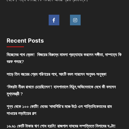
Recent Posts
বিচ্ছেদের পথে ব্রেক! বিজয়ের বিরুদ্ধে মামলা প্রত্যাহার করলেন সঙ্গীতা, দাম্পত্যে কি
বরফ গলছে?
সাড়ে তিন বছরের প্রেম পরিণয়ের পথে, আংটি বদল সারলেন অনুভব-অনুষ্কা
‘বিষয়টা নীরব রাখতে চেয়েছিলেন’! হাসপাতালে মিঠুন,অভিনেতাকে দেখে কী বললেন
মুখ্যমন্ত্রী ?
শূন্য থেকে ১০০ কোটি! দেবের ‘দাদাগিরি’র মঞ্চে উঠে এল শান্তিনিকেতনের রাম
সাওয়ের লড়াইয়ের গল্প
১৬.৬১ কোটি টাকার ঋণ শোধ হয়নি! রাজপাল যাদবের সম্পত্তিতে নিলামের ঘণ্টা!