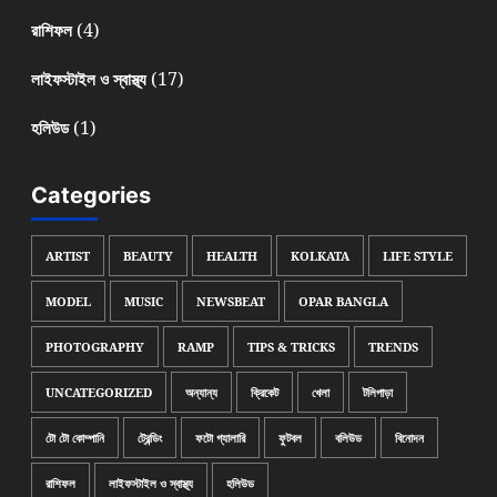
(4)
রাশিফল
(17)
লাইফস্টাইল ও স্বাস্থ্য
(1)
হলিউড
Categories
ARTIST
BEAUTY
HEALTH
KOLKATA
LIFE STYLE
MODEL
MUSIC
NEWSBEAT
OPAR BANGLA
PHOTOGRAPHY
RAMP
TIPS & TRICKS
TRENDS
UNCATEGORIZED
অন্যান্য
ক্রিকেট
খেলা
টলিপাড়া
টো টো কোম্পানি
ট্রেন্ডিং
ফটো গ্যালারি
ফুটবল
বলিউড
বিনোদন
রাশিফল
লাইফস্টাইল ও স্বাস্থ্য
হলিউড