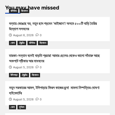
You may have missed
বলিউড
বিনোদন
বন্যায় ভেঙেছে ঘর, নতুন ছাদ গড়বেন ‘ভাইজান’! অসমে ৫০০টি বাড়ি তৈরির
উদ্যোগ সলমনের
August 6, 2026
0
খেলা
ট্রেন্ডিং
বলিউড
বিনোদন
তারকা-সন্তান বলেই বাড়তি প্রচার! আমার ছেলের থেকেও ভালো সাঁতারু আছে
অকপটে স্বীকার আর মাধবনের
August 5, 2026
0
টলিপাড়া
ট্রেন্ডিং
বিনোদন
নতুন সরকারের আমল, টলিপাড়ায় ফিরল কাজের ছন্দ! মামলা নিষ্পত্তির ঘোষণা
হাইকোর্টের
August 5, 2026
0
খেলা
ফুটবল