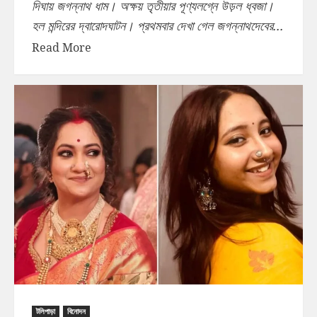
দিঘায় জগন্নাথ ধাম। অক্ষয় তৃতীয়ার পূণ্যলগ্নে উড়ল ধ্বজা।
হল মন্দিরের দ্বারোদঘাটন। প্রথমবার দেখা গেল জগন্নাথদেবের...
Read More
টলিপাড়া
বিনোদন