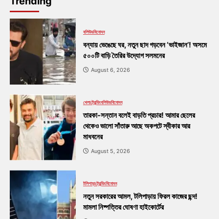
Trending
বলিউড
বিনোদন
বন্যায় ভেঙেছে ঘর, নতুন ছাদ গড়বেন ‘ভাইজান’! অসমে
৫০০টি বাড়ি তৈরির উদ্যোগ সলমনের
August 6, 2026
খেলা
ট্রেন্ডিং
বলিউড
বিনোদন
তারকা-সন্তান বলেই বাড়তি প্রচার! আমার ছেলের
থেকেও ভালো সাঁতারু আছে অকপটে স্বীকার আর
মাধবনের
August 5, 2026
টলিপাড়া
ট্রেন্ডিং
বিনোদন
নতুন সরকারের আমল, টলিপাড়ায় ফিরল কাজের ছন্দ!
মামলা নিষ্পত্তির ঘোষণা হাইকোর্টের