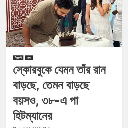
ক্রিকেট
খেলা
স্কোরবুকে যেমন তাঁর রান
বাড়ছে, তেমন বাড়ছে
বয়সও, ৩৮-এ পা
হিটম্যানের