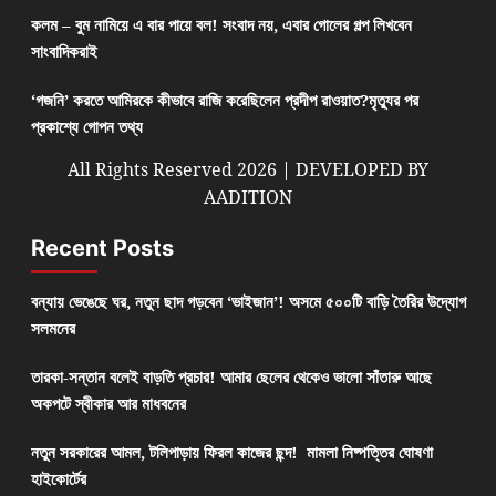
কলম – বুম নামিয়ে এ বার পায়ে বল! সংবাদ নয়, এবার গোলের গল্প লিখবেন
সাংবাদিকরাই
‘গজনি’ করতে আমিরকে কীভাবে রাজি করেছিলেন প্রদীপ রাওয়াত?মৃত্যুর পর
প্রকাশ্যে গোপন তথ্য
All Rights Reserved 2026 | DEVELOPED BY
AADITION
Recent Posts
বন্যায় ভেঙেছে ঘর, নতুন ছাদ গড়বেন ‘ভাইজান’! অসমে ৫০০টি বাড়ি তৈরির উদ্যোগ
সলমনের
তারকা-সন্তান বলেই বাড়তি প্রচার! আমার ছেলের থেকেও ভালো সাঁতারু আছে
অকপটে স্বীকার আর মাধবনের
নতুন সরকারের আমল, টলিপাড়ায় ফিরল কাজের ছন্দ! মামলা নিষ্পত্তির ঘোষণা
হাইকোর্টের