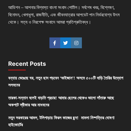
আডিশন – আপনার বিশ্বস্ত বাংলা সংবাদ পোর্টাল। সর্বশেষ খবর, বিশ্লেষণ,
বিনোদন, খেলাধুলা, রাজনীতি, এবং জীবনযাত্রার আপডেট পান নির্ভরযোগ্য উৎস
থেকে। সত্য ও নিরপেক্ষ সংবাদে আমরা প্রতিশ্রুতিবদ্ধ।
Recent Posts
বন্যায় ভেঙেছে ঘর, নতুন ছাদ গড়বেন ‘ভাইজান’! অসমে ৫০০টি বাড়ি তৈরির উদ্যোগ
সলমনের
তারকা-সন্তান বলেই বাড়তি প্রচার! আমার ছেলের থেকেও ভালো সাঁতারু আছে
অকপটে স্বীকার আর মাধবনের
নতুন সরকারের আমল, টলিপাড়ায় ফিরল কাজের ছন্দ! মামলা নিষ্পত্তির ঘোষণা
হাইকোর্টের