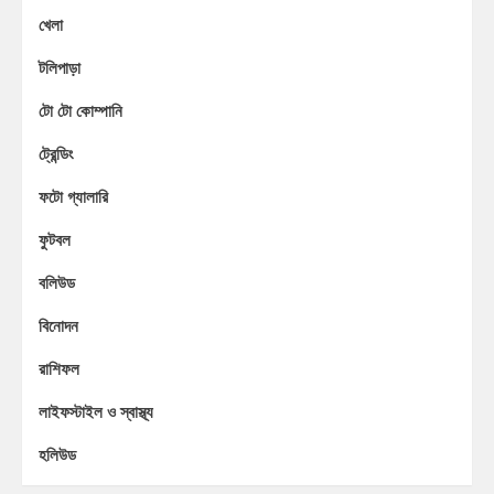
খেলা
টলিপাড়া
টো টো কোম্পানি
ট্রেন্ডিং
ফটো গ্যালারি
ফুটবল
বলিউড
বিনোদন
রাশিফল
লাইফস্টাইল ও স্বাস্থ্য
হলিউড