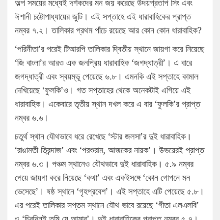
অল্প সময়ের মধ্যেই দর্শকদের মন জয় করেছে উদয়প্রতাপ সিং এবং
ঈশানী চট্টোপাধ্যায়ের জুটি। এই সপ্তাহে এই ধারাবাহিকের প্রাপ্ত
নম্বর ৭.২। তালিকার প্রথম পাঁচে রয়েছে আর কোন কোন ধারাবাহিক?
‘পরিনীতা’র পরেই টিআরপি তালিকার দ্বিতীয় স্থানে জায়গা করে নিয়েছে
‘জি বাংলা’র আরও এক জনপ্রিয় ধারাবাহিক ‘জগদ্ধাত্রী’। এ বারে
জগদ্ধাত্রী এবং স্বয়ম্ভূ পেয়েছে ৬.৮। এমনকি এই সপ্তাহে কামাল
দেখিয়েছে ‘ফুলকি’ও। গত সপ্তাহের থেকে অনেকটাই এগিয়ে এই
ধারাবাহিক। একেবারে তৃতীয় স্থান দখল করে এ বার ‘ফুলকি’র প্রাপ্ত
নম্বর ৬.৬।
চতুর্থ স্থান যৌথভাবে ধরে রেখেছে ‘স্টার জলসা’র দুই ধারাবাহিক।
‘রাঙামতী তিরন্দাজ’ এবং ‘পরশুরাম, আজকের নায়ক’। উভয়েরই প্রাপ্ত
নম্বর ৬.৩। পঞ্চম স্থানেও যৌথভাবে দুই ধারাবাহিক। ৫.৯ নম্বর
পেয়ে জায়গা করে নিয়েছে ‘কথা’ এবং একইসঙ্গে ‘কোন গোপনে মন
ভেসেছে’। ষষ্ঠ স্থানে ‘গৃহপ্রবেশ’। এই সপ্তাহে এটি পেয়েছে ৫.৮।
এর পরেই তালিকার সপ্তম স্থানে যৌথ ভাবে রয়েছে ‘গীতা এলএলবি’
ও ‘চিরদিনই তুমি যে আমার’। দুই ধারাবাহিকের প্রাপ্ত নম্বর ৫.৭।