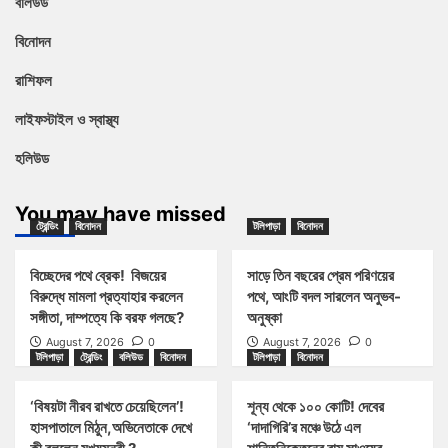
বলিউড
বিনোদন
রাশিফল
লাইফস্টাইল ও স্বাস্থ্য
হলিউড
You may have missed
ট্রেন্ডিং
বিনোদন
টলিপাড়া
বিনোদন
বিচ্ছেদের পথে ব্রেক! বিজয়ের
সাড়ে তিন বছরের প্রেম পরিণয়ের
বিরুদ্ধে মামলা প্রত্যাহার করলেন
পথে, আংটি বদল সারলেন অনুভব-
সঙ্গীতা, দাম্পত্যে কি বরফ গলছে?
অনুষ্কা
August 7, 2026
0
August 7, 2026
0
টলিপাড়া
ট্রেন্ডিং
বলিউড
বিনোদন
টলিপাড়া
বিনোদন
‘বিষয়টা নীরব রাখতে চেয়েছিলেন’!
শূন্য থেকে ১০০ কোটি! দেবের
হাসপাতালে মিঠুন,অভিনেতাকে দেখে
‘দাদাগিরি’র মঞ্চে উঠে এল