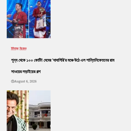
টলিপাড়া
বিনোদন
শূন্য থেকে ১০০ কোটি! দেবের ‘দাদাগিরি’র মঞ্চে উঠে এল শান্তিনিকেতনের রাম
সাওয়ের লড়াইয়ের গল্প
August 6, 2026