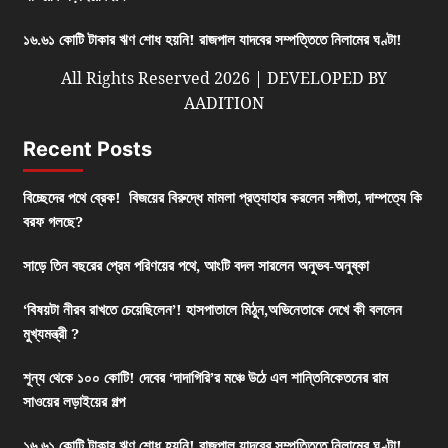
১৬.৬১ কোটি টাকার ঋণ শোধ হয়নি! রাজপাল যাদবের সম্পত্তিতে নিলামের ঘণ্টা!
All Rights Reserved 2026 | DEVELOPED BY
AADITION
Recent Posts
বিচ্ছেদের পথে ব্রেক! বিজয়ের বিরুদ্ধে মামলা প্রত্যাহার করলেন সঙ্গীতা, দাম্পত্যে কি
বরফ গলছে?
সাড়ে তিন বছরের প্রেম পরিণয়ের পথে, আংটি বদল সারলেন অনুভব-অনুষ্কা
‘বিষয়টা নীরব রাখতে চেয়েছিলেন’! হাসপাতালে মিঠুন,অভিনেতাকে দেখে কী বললেন
মুখ্যমন্ত্রী ?
শূন্য থেকে ১০০ কোটি! দেবের ‘দাদাগিরি’র মঞ্চে উঠে এল শান্তিনিকেতনের রাম
সাওয়ের লড়াইয়ের গল্প
১৬.৬১ কোটি টাকার ঋণ শোধ হয়নি! রাজপাল যাদবের সম্পত্তিতে নিলামের ঘণ্টা!