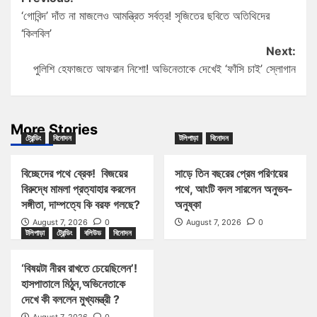
‘গোবিন্দ’ দাঁত না মাজলেও আমন্ত্রিত সর্বত্র! সৃজিতের ছবিতে অতিথিদের
‘কিলবিল’
Next:
পুলিশি হেফাজতে আফরান নিশো! অভিনেতাকে দেখেই ‘ফাঁসি চাই’ স্লোগান
More Stories
ট্রেন্ডিং
বিনোদন
টলিপাড়া
বিনোদন
বিচ্ছেদের পথে ব্রেক! বিজয়ের
সাড়ে তিন বছরের প্রেম পরিণয়ের
বিরুদ্ধে মামলা প্রত্যাহার করলেন
পথে, আংটি বদল সারলেন অনুভব-
সঙ্গীতা, দাম্পত্যে কি বরফ গলছে?
অনুষ্কা
August 7, 2026
0
August 7, 2026
0
টলিপাড়া
ট্রেন্ডিং
বলিউড
বিনোদন
‘বিষয়টা নীরব রাখতে চেয়েছিলেন’!
হাসপাতালে মিঠুন,অভিনেতাকে
দেখে কী বললেন মুখ্যমন্ত্রী ?