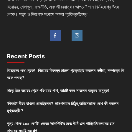
বিনোদন, খেলাধুলা, রাজনীতি, এবং জীবনযাত্রার আপডেট পান নির্ভরযোগ্য উৎস
থেকে। সত্য ও নিরপেক্ষ সংবাদে আমরা প্রতিশ্রুতিবদ্ধ।
Recent Posts
বিচ্ছেদের পথে ব্রেক! বিজয়ের বিরুদ্ধে মামলা প্রত্যাহার করলেন সঙ্গীতা, দাম্পত্যে কি
বরফ গলছে?
সাড়ে তিন বছরের প্রেম পরিণয়ের পথে, আংটি বদল সারলেন অনুভব-অনুষ্কা
‘বিষয়টা নীরব রাখতে চেয়েছিলেন’! হাসপাতালে মিঠুন,অভিনেতাকে দেখে কী বললেন
মুখ্যমন্ত্রী ?
শূন্য থেকে ১০০ কোটি! দেবের ‘দাদাগিরি’র মঞ্চে উঠে এল শান্তিনিকেতনের রাম
সাওয়ের লড়াইয়ের গল্প