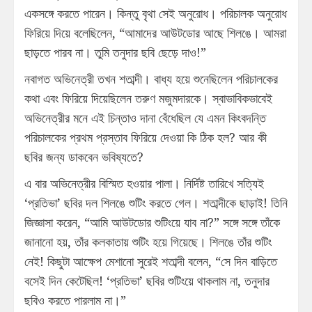
একসঙ্গে করতে পারেন। কিন্তু বৃথা সেই অনুরোধ। পরিচালক অনুরোধ
ফিরিয়ে দিয়ে বলেছিলেন, “আমাদের আউটডোর আছে শিলঙে। আমরা
ছাড়়তে পারব না। তুমি তনুদার ছবি ছেড়ে দাও!”
নবাগত অভিনেত্রী তখন শতাব্দী। বাধ্য হয়ে শুনেছিলেন পরিচালকের
কথা এবং ফিরিয়ে দিয়েছিলেন তরুণ মজুমদারকে। স্বাভাবিকভাবেই
অভিনেত্রীর মনে এই চিন্তাও দানা বেঁধেছিল যে এমন কিংবদন্তি
পরিচালকের প্রথম প্রস্তাব ফিরিয়ে দেওয়া কি ঠিক হল? আর কী
ছবির জন্য ডাকবেন ভবিষ্যতে?
এ বার অভিনেত্রীর বিস্মিত হওয়ার পালা। নির্দিষ্ট তারিখে সত্যিই
‘প্রতিভা’ ছবির দল শিলঙে শুটিং করতে গেল। শতাব্দীকে ছাড়াই! তিনি
জিজ্ঞাসা করেন, “আমি আউটডোর শুটিংয়ে যাব না?” সঙ্গে সঙ্গে তাঁকে
জানানো হয়, তাঁর কলকাতায় শুটিং হয়ে গিয়েছে। শিলঙে তাঁর শুটিং
নেই! কিছুটা আক্ষেপ মেশানো সুরেই শতাব্দী বলেন, “সে দিন বাড়িতে
বসেই দিন কেটেছিল! ‘প্রতিভা’ ছবির শুটিংয়ে থাকলাম না, তনুদার
ছবিও করতে পারলাম না।”