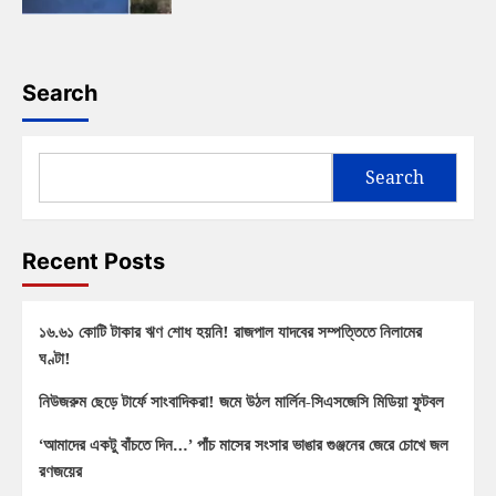
Search
Search
Recent Posts
১৬.৬১ কোটি টাকার ঋণ শোধ হয়নি! রাজপাল যাদবের সম্পত্তিতে নিলামের
ঘণ্টা!
নিউজরুম ছেড়ে টার্ফে সাংবাদিকরা! জমে উঠল মার্লিন-সিএসজেসি মিডিয়া ফুটবল
‘আমাদের একটু বাঁচতে দিন…’ পাঁচ মাসের সংসার ভাঙার গুঞ্জনের জেরে চোখে জল
রণজয়ের