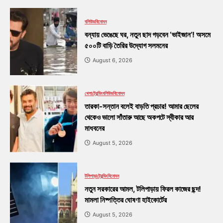
বলিউড
বিনোদন
বন্যায় ভেঙেছে ঘর, নতুন ছাদ গড়বেন ‘ভাইজান’! অসমে
৫০০টি বাড়ি তৈরির উদ্যোগ সলমনের
August 6, 2026
খেলা
ট্রেন্ডিং
বলিউড
বিনোদন
তারকা-সন্তান বলেই বাড়তি প্রচার! আমার ছেলের
থেকেও ভালো সাঁতারু আছে অকপটে স্বীকার আর
মাধবনের
August 5, 2026
টলিপাড়া
ট্রেন্ডিং
বিনোদন
নতুন সরকারের আমল, টলিপাড়ায় ফিরল কাজের ছন্দ!
মামলা নিষ্পত্তির ঘোষণা হাইকোর্টের
August 5, 2026