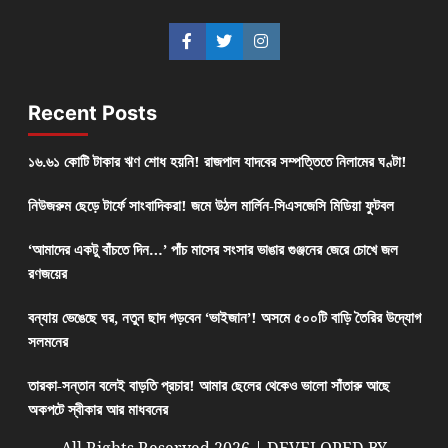
Recent Posts
১৬.৬১ কোটি টাকার ঋণ শোধ হয়নি! রাজপাল যাদবের সম্পত্তিতে নিলামের ঘণ্টা!
নিউজরুম ছেড়ে টার্ফে সাংবাদিকরা! জমে উঠল মার্লিন-সিএসজেসি মিডিয়া ফুটবল
‘আমাদের একটু বাঁচতে দিন…’ পাঁচ মাসের সংসার ভাঙার গুঞ্জনের জেরে চোখে জল
রণজয়ের
বন্যায় ভেঙেছে ঘর, নতুন ছাদ গড়বেন ‘ভাইজান’! অসমে ৫০০টি বাড়ি তৈরির উদ্যোগ
সলমনের
তারকা-সন্তান বলেই বাড়তি প্রচার! আমার ছেলের থেকেও ভালো সাঁতারু আছে
অকপটে স্বীকার আর মাধবনের
All Rights Reserved 2026 | DEVELOPED BY