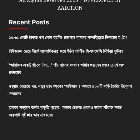
AADITION
Recent Posts
১৬.৬১ কোটি টাকার ঋণ শোধ হয়নি! রাজপাল যাদবের সম্পত্তিতে নিলামের ঘণ্টা!
নিউজরুম ছেড়ে টার্ফে সাংবাদিকরা! জমে উঠল মার্লিন-সিএসজেসি মিডিয়া ফুটবল
‘আমাদের একটু বাঁচতে দিন…’ পাঁচ মাসের সংসার ভাঙার গুঞ্জনের জেরে চোখে জল
রণজয়ের
বন্যায় ভেঙেছে ঘর, নতুন ছাদ গড়বেন ‘ভাইজান’! অসমে ৫০০টি বাড়ি তৈরির উদ্যোগ
সলমনের
তারকা-সন্তান বলেই বাড়তি প্রচার! আমার ছেলের থেকেও ভালো সাঁতারু আছে
অকপটে স্বীকার আর মাধবনের