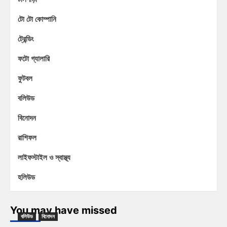
টো টো কোম্পানি
ট্রেন্ডিং
ফটো গ্যালারি
ফুটবল
বলিউড
বিনোদন
রাশিফল
লাইফস্টাইল ও স্বাস্থ্য
হলিউড
You may have missed
বলিউড
বিনোদন