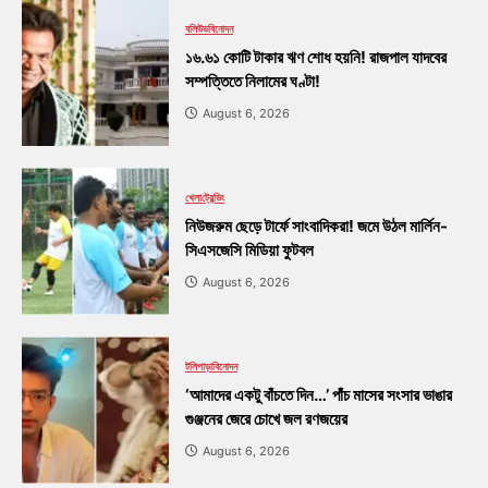
বলিউড
বিনোদন
১৬.৬১ কোটি টাকার ঋণ শোধ হয়নি! রাজপাল যাদবের
সম্পত্তিতে নিলামের ঘণ্টা!
August 6, 2026
খেলা
ট্রেন্ডিং
নিউজরুম ছেড়ে টার্ফে সাংবাদিকরা! জমে উঠল মার্লিন-
সিএসজেসি মিডিয়া ফুটবল
August 6, 2026
টলিপাড়া
বিনোদন
‘আমাদের একটু বাঁচতে দিন…’ পাঁচ মাসের সংসার ভাঙার
গুঞ্জনের জেরে চোখে জল রণজয়ের
August 6, 2026