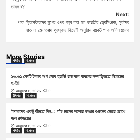
তারকার?
Next:
পাক ক্রিকেটারদের মুখের ওপর বন্ধ করা হল ভারতীয় ড্রেসিংরুম, সূর্যদের
হাত না মেলানোয় পুরস্কার বিতরণী অনুষ্ঠান বয়কট পাক অধিনায়কের
More Stories
বলিউড
বিনোদন
১৬.৬১ কোটি টাকার ঋণ শোধ হয়নি! রাজপাল যাদবের সম্পত্তিতে নিলামের
ঘণ্টা!
August 6, 2026
0
টলিপাড়া
বিনোদন
‘আমাদের একটু বাঁচতে দিন…’ পাঁচ মাসের সংসার ভাঙার গুঞ্জনের জেরে চোখে
জল রণজয়ের
August 6, 2026
0
বলিউড
বিনোদন