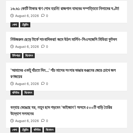
১৬.৬১ কোটি টাকার ঋণ শোধ হয়নি! রাজপাল যাদবের সম্পত্তিতে নিলামের ঘণ্টা!
August 6, 2026
0
খেলা
ট্রেন্ডিং
নিউজরুম ছেড়ে টার্ফে সাংবাদিকরা! জমে উঠল মার্লিন-সিএসজেসি মিডিয়া ফুটবল
August 6, 2026
0
টলিপাড়া
বিনোদন
‘আমাদের একটু বাঁচতে দিন…’ পাঁচ মাসের সংসার ভাঙার গুঞ্জনের জেরে চোখে জল
রণজয়ের
August 6, 2026
0
বলিউড
বিনোদন
বন্যায় ভেঙেছে ঘর, নতুন ছাদ গড়বেন ‘ভাইজান’! অসমে ৫০০টি বাড়ি তৈরির
উদ্যোগ সলমনের
August 6, 2026
0
খেলা
ট্রেন্ডিং
বলিউড
বিনোদন