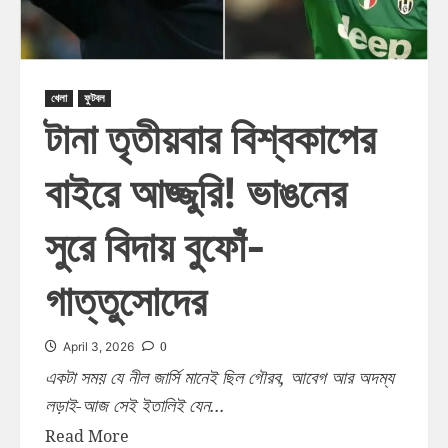
খেলা
ফুটবল
টানা তৃতীয়বার বিশ্বকাপের
বাইরে আজ্জুরি! ভাঙনের
সুরে বিদায় বুফোঁ-
গাত্তুসোদের
0
April 3, 2026
একটা সময় যে নীল জার্সি মানেই ছিল গৌরব, আবেগ আর অদম্য
লড়াই-আজ সেই ইতালিই যেন...
Read More