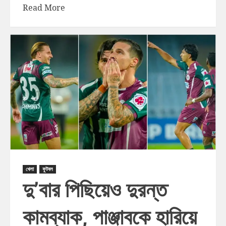
Read More
খেলা
ফুটবল
দু’বার পিছিয়েও দুরন্ত
কামব্যাক, পাঞ্জাবকে হারিয়ে