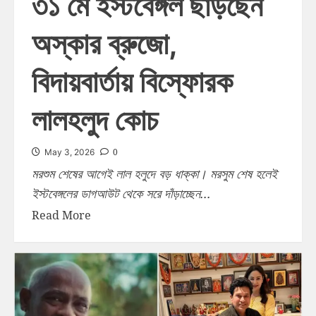
৩১ মে ইস্টবেঙ্গল ছাড়ছেন
অস্কার ব্রুজো,
বিদায়বার্তায় বিস্ফোরক
লালহলুদ কোচ
0
May 3, 2026
মরশুম শেষের আগেই লাল হলুদে বড় ধাক্কা। মরসুম শেষ হলেই
ইস্টবেঙ্গলের ডাগআউট থেকে সরে দাঁড়াচ্ছেন...
Read More