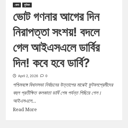
খেলা
ফুটবল
ভোট গণনার আগের দিন
নিরাপত্তা সংশয়! বদলে
গেল আইএসএলে ডার্বির
দিন! কবে হবে ডার্বি?
0
April 2, 2026
পশ্চিমবঙ্গে বিধানসভা নির্বাচনের উত্তাপের মাঝেই ফুটবলপ্রেমীদের
বহুল প্রতীক্ষিত কলকাতা ডার্বি শেষ পর্যন্ত পিছিয়ে গেল।
আইএসএলে...
Read More