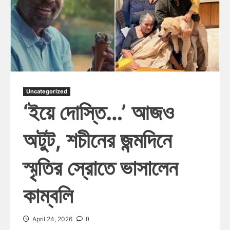
Uncategorized
‘ইয়ে দোস্তি…’ আজও
অটুট, শচীনের জন্মদিনে
স্মৃতির স্রোতে ভাসালেন
কাম্বলি
0
April 24, 2026