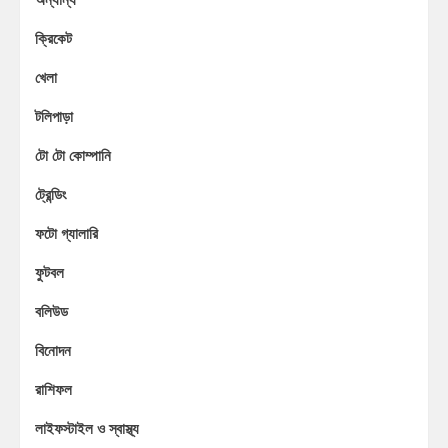
ক্রিকেট
খেলা
টলিপাড়া
টো টো কোম্পানি
ট্রেন্ডিং
ফটো গ্যালারি
ফুটবল
বলিউড
বিনোদন
রাশিফল
লাইফস্টাইল ও স্বাস্থ্য