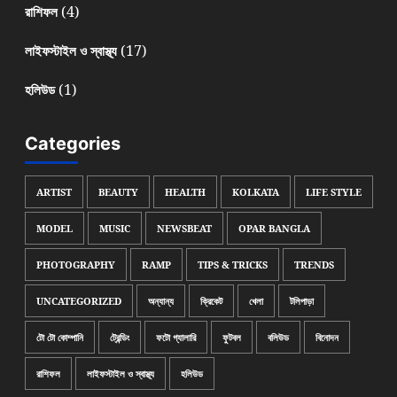
(4)
রাশিফল
(17)
লাইফস্টাইল ও স্বাস্থ্য
(1)
হলিউড
Categories
ARTIST
BEAUTY
HEALTH
KOLKATA
LIFE STYLE
MODEL
MUSIC
NEWSBEAT
OPAR BANGLA
PHOTOGRAPHY
RAMP
TIPS & TRICKS
TRENDS
UNCATEGORIZED
অন্যান্য
ক্রিকেট
খেলা
টলিপাড়া
টো টো কোম্পানি
ট্রেন্ডিং
ফটো গ্যালারি
ফুটবল
বলিউড
বিনোদন
রাশিফল
লাইফস্টাইল ও স্বাস্থ্য
হলিউড