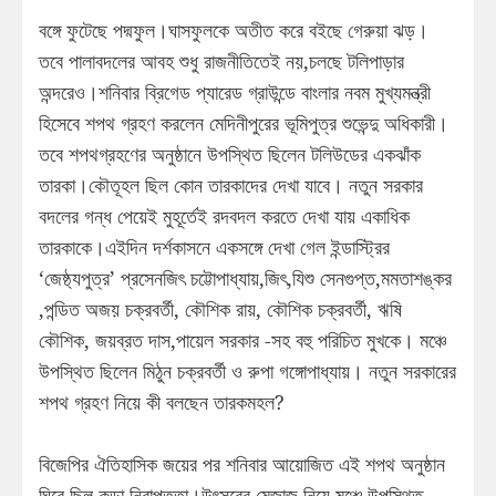
বঙ্গে ফুটেছে পদ্মফুল।ঘাসফুলকে অতীত করে বইছে গেরুয়া ঝড়।
তবে পালাবদলের আবহ শুধু রাজনীতিতেই নয়,চলছে টলিপাড়ার
অন্দরেও।শনিবার ব্রিগেড প্যারেড গ্রাউন্ডে বাংলার নবম মুখ্যমন্ত্রী
হিসেবে শপথ গ্রহণ করলেন মেদিনীপুরের ভূমিপুত্র শুভেন্দু অধিকারী।
তবে শপথগ্রহণের অনুষ্ঠানে উপস্থিত ছিলেন টলিউডের একঝাঁক
তারকা।কৌতূহল ছিল কোন তারকাদের দেখা যাবে। নতুন সরকার
বদলের গন্ধ পেয়েই মুহূর্তেই রদবদল করতে দেখা যায় একাধিক
তারকাকে।এইদিন দর্শকাসনে একসঙ্গে দেখা গেল ইন্ডাস্ট্রির
‘জেষ্ঠ্যপুত্র’ প্রসেনজিৎ চট্টোপাধ্যায়,জিৎ,যিশু সেনগুপ্ত,মমতাশঙ্কর
,পন্ডিত অজয় চক্রবর্তী, কৌশিক রায়, কৌশিক চক্রবর্তী, ঋষি
কৌশিক, জয়ব্রত দাস,পায়েল সরকার -সহ বহু পরিচিত মুখকে। মঞ্চে
উপস্থিত ছিলেন মিঠুন চক্রবর্তী ও রুপা গঙ্গোপাধ্যায়। নতুন সরকারের
শপথ গ্রহণ নিয়ে কী বলছেন তারকমহল?
বিজেপির ঐতিহাসিক জয়ের পর শনিবার আয়োজিত এই শপথ অনুষ্ঠান
ঘিরে ছিল কড়া নিরাপত্তা।উৎসবের মেজাজ নিয়ে মঞ্চে উপস্থিত