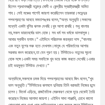
ছিলেন প্রধানমন্ত্রী নরেন্দ্র মোদী ও কেন্দ্রীয় স্বরাষ্ট্রমন্ত্রী অমিত
শাহ। সেই মঞ্চের পাশেই জায়গা করেছিলেন তারকারা।শুভেন্দুর
শপথগ্রহণের আবহে মমতাশঙ্কর বলেন,“অন্য অনুভূতি।সকলের
মধ্যেই একটা খুশির ঝলক দেখছি।খুব আশা রাখছি। শুধু বাংলার
নয়,সকল ভারতবর্ষের ভাল হোক। সব ধর্ম সব ধর্মকে ভালবাসুক।
আবার স্বাধীন হলাম।” এইদিনে পরিচালক জয়ব্রত দাস ,”বাংলায়
এক নতুন যুগের শুরু হতে দেখলাম।মানুষ যে পরিবর্তনের আশায়
সরকার বদল করেছেন,তা যেন পূরণ হয়। টলিউডেও নতুনের সূচনা
হোক সঙ্গে।একটা সময় সবাইকে খুব ভয়ে কাজ করতে দেখেছি।এবার
চাই ভয়মুক্ত টলিউড দেখতে।”
অন্যদিকে,সকলকে চমক দিয়ে শপথগ্রহনের আবহে জিৎ বলেন,”খুব
ভাল অনুভূতি।”টলিউডের ঝলমলে দুনিয়ায় তিনি বরাবরই নিজের ছন্দে
চলেন। বিতর্ক এড়িয়ে, রাজনৈতিক মেরুকরণ থেকে দূরে থেকেই তৈরি
করেছেন নিজের আলাদা জায়গা। এইদিন সাদা পাঞ্জাবি, চোখে কালো
রোদচশমা পরে দেখা গেল অভিনেতাকে।গত কয়েক বছরে টলিউডের