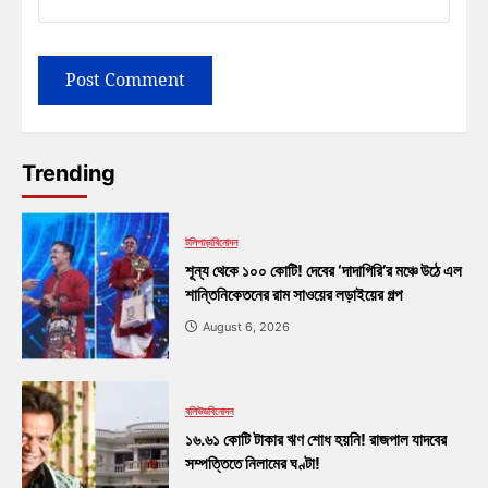
Trending
টলিপাড়া
বিনোদন
শূন্য থেকে ১০০ কোটি! দেবের ‘দাদাগিরি’র মঞ্চে উঠে এল
শান্তিনিকেতনের রাম সাওয়ের লড়াইয়ের গল্প
August 6, 2026
বলিউড
বিনোদন
১৬.৬১ কোটি টাকার ঋণ শোধ হয়নি! রাজপাল যাদবের
সম্পত্তিতে নিলামের ঘণ্টা!