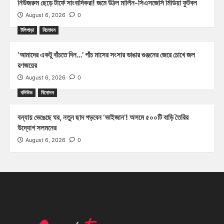
নিউজরুম ছেড়ে টার্ফে সাংবাদিকরা! জমে উঠল মার্লিন-সিএসজেসি মিডিয়া ফুটবল
August 6, 2026
0
টলিপাড়া
বিনোদন
‘আমাদের একটু বাঁচতে দিন…’ পাঁচ মাসের সংসার ভাঙার গুঞ্জনের জেরে চোখে জল
রণজয়ের
August 6, 2026
0
বলিউড
বিনোদন
বন্যায় ভেঙেছে ঘর, নতুন ছাদ গড়বেন ‘ভাইজান’! অসমে ৫০০টি বাড়ি তৈরির
উদ্যোগ সলমনের
August 6, 2026
0