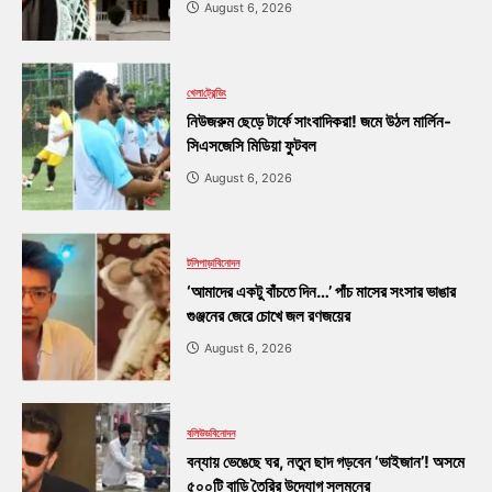
August 6, 2026
খেলা
ট্রেন্ডিং
নিউজরুম ছেড়ে টার্ফে সাংবাদিকরা! জমে উঠল মার্লিন-
সিএসজেসি মিডিয়া ফুটবল
August 6, 2026
টলিপাড়া
বিনোদন
‘আমাদের একটু বাঁচতে দিন…’ পাঁচ মাসের সংসার ভাঙার
গুঞ্জনের জেরে চোখে জল রণজয়ের
August 6, 2026
বলিউড
বিনোদন
বন্যায় ভেঙেছে ঘর, নতুন ছাদ গড়বেন ‘ভাইজান’! অসমে
৫০০টি বাড়ি তৈরির উদ্যোগ সলমনের