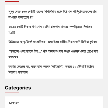
শূন্য থেকে ১০০ কোটি! দেবের ‘দাদাগিরি’র মঞ্চে উঠে এল শান্তিনিকেতনের রাম
সাওয়ের লড়াইয়ের গল্প
১৬.৬১ কোটি টাকার ঋণ শোধ হয়নি! রাজপাল যাদবের সম্পত্তিতে নিলামের
ঘণ্টা!
নিউজরুম ছেড়ে টার্ফে সাংবাদিকরা! জমে উঠল মার্লিন-সিএসজেসি মিডিয়া ফুটবল
‘আমাদের একটু বাঁচতে দিন…’ পাঁচ মাসের সংসার ভাঙার গুঞ্জনের জেরে চোখে জল
রণজয়ের
বন্যায় ভেঙেছে ঘর, নতুন ছাদ গড়বেন ‘ভাইজান’! অসমে ৫০০টি বাড়ি তৈরির
উদ্যোগ সলমনের
Categories
Artist