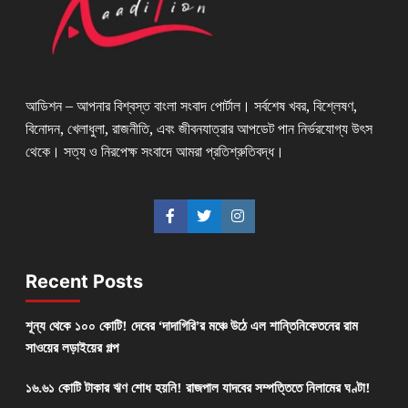
আডিশন – আপনার বিশ্বস্ত বাংলা সংবাদ পোর্টাল। সর্বশেষ খবর, বিশ্লেষণ,
বিনোদন, খেলাধুলা, রাজনীতি, এবং জীবনযাত্রার আপডেট পান নির্ভরযোগ্য উৎস
থেকে। সত্য ও নিরপেক্ষ সংবাদে আমরা প্রতিশ্রুতিবদ্ধ।
Recent Posts
শূন্য থেকে ১০০ কোটি! দেবের ‘দাদাগিরি’র মঞ্চে উঠে এল শান্তিনিকেতনের রাম
সাওয়ের লড়াইয়ের গল্প
১৬.৬১ কোটি টাকার ঋণ শোধ হয়নি! রাজপাল যাদবের সম্পত্তিতে নিলামের ঘণ্টা!