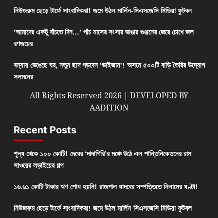
নিউজরুম ছেড়ে টার্ফে সাংবাদিকরা! জমে উঠল মার্লিন-সিএসজেসি মিডিয়া ফুটবল
‘আমাদের একটু বাঁচতে দিন…’ পাঁচ মাসের সংসার ভাঙার গুঞ্জনের জেরে চোখে জল
রণজয়ের
বন্যায় ভেঙেছে ঘর, নতুন ছাদ গড়বেন ‘ভাইজান’! অসমে ৫০০টি বাড়ি তৈরির উদ্যোগ
সলমনের
All Rights Reserved 2026 | DEVELOPED BY
AADITION
Recent Posts
শূন্য থেকে ১০০ কোটি! দেবের ‘দাদাগিরি’র মঞ্চে উঠে এল শান্তিনিকেতনের রাম
সাওয়ের লড়াইয়ের গল্প
১৬.৬১ কোটি টাকার ঋণ শোধ হয়নি! রাজপাল যাদবের সম্পত্তিতে নিলামের ঘণ্টা!
নিউজরুম ছেড়ে টার্ফে সাংবাদিকরা! জমে উঠল মার্লিন-সিএসজেসি মিডিয়া ফুটবল