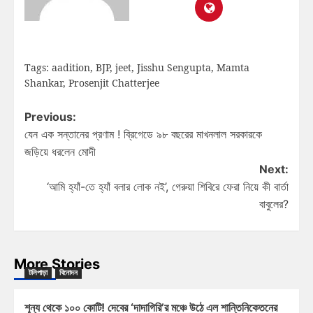
Tags:
aadition
,
BJP
,
jeet
,
Jisshu Sengupta
,
Mamta
Shankar
,
Prosenjit Chatterjee
Previous:
যেন এক সন্তানের প্রণাম ! ব্রিগেডে ৯৮ বছরের মাখনলাল সরকারকে
জড়িয়ে ধরলেন মোদী
Next:
‘আমি হ্যাঁ-তে হ্যাঁ বলার লোক নই’, গেরুয়া শিবিরে ফেরা নিয়ে কী বার্তা
বাবুলের?
More Stories
টলিপাড়া
বিনোদন
শূন্য থেকে ১০০ কোটি! দেবের ‘দাদাগিরি’র মঞ্চে উঠে এল শান্তিনিকেতনের