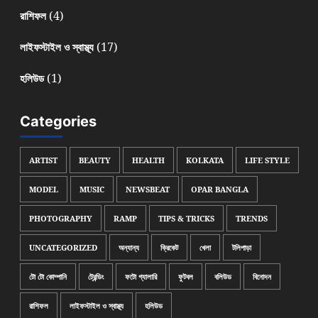
(4)
রাশিফল
(17)
লাইফস্টাইল ও স্বাস্থ্য
(1)
হলিউড
Categories
ARTIST
BEAUTY
HEALTH
KOLKATA
LIFE STYLE
MODEL
MUSIC
NEWSBEAT
OPAR BANGLA
PHOTOGRAPHY
RAMP
TIPS & TRICKS
TRENDS
UNCATEGORIZED
অন্যান্য
ক্রিকেট
খেলা
টলিপাড়া
টো টো কোম্পানি
ট্রেন্ডিং
ফটো গ্যালারি
ফুটবল
বলিউড
বিনোদন
রাশিফল
লাইফস্টাইল ও স্বাস্থ্য
হলিউড