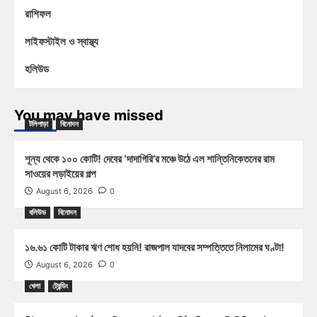
রাশিফল
লাইফস্টাইল ও স্বাস্থ্য
হলিউড
You may have missed
টলিপাড়া
বিনোদন
শূন্য থেকে ১০০ কোটি! দেবের ‘দাদাগিরি’র মঞ্চে উঠে এল শান্তিনিকেতনের রাম
সাওয়ের লড়াইয়ের গল্প
August 6, 2026
0
বলিউড
বিনোদন
১৬.৬১ কোটি টাকার ঋণ শোধ হয়নি! রাজপাল যাদবের সম্পত্তিতে নিলামের ঘণ্টা!
August 6, 2026
0
খেলা
ট্রেন্ডিং