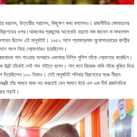
ড়িয়ে ধরলেন, উত্তরীয় পরালেন, কিছুক্ষণ কথা বললেনও। রাজনীতির কোলাহলের
ব্রিগেডের ওপর।আজকের প্রজন্মের অনেকেই হয়তো নাম জানেন না মাখনলাল
্যে ছিলেন এই মানুষটাই। ১৯৫২ সালে শ্যামাপ্রসাদ মুখোপাধ্যায়ের কাশ্মীর
দোলনে অংশ নিয়ে গ্রেফতারও হয়েছিলেন।
ত্মবোধক গান গাওয়ার অপরাধে একসময় দিল্লি পুলিশ তাঁকে গ্রেফতার করেছিল।
উল্টে তাঁকেই সেই গান গাইতে বলেন। গান শুনে বিচারক নাকি তাঁকে মুক্তি দিয়ে
ুলে দিয়েছিলেন ১০০ টাকাও। সেই মানুষটাই শনিবার ব্রিগেডের মঞ্চে নীরবে
ন্ত্রী তাঁর সামনে মাথা নত করতেই যেন সামনে উঠে এল এক দীর্ঘ রাজনৈতিক
শ আর লড়াই।