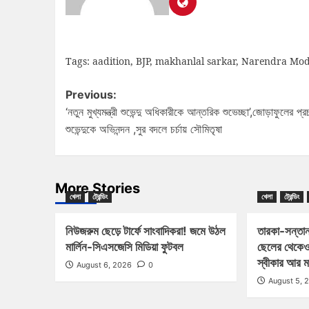
Tags:
aadition
,
BJP
,
makhanlal sarkar
,
Narendra Mod
Previous:
‘নতুন মুখ্যমন্ত্রী শুভেন্দু অধিকারীকে আন্তরিক শুভেচ্ছা’,জোড়াফুলের প্র
শুভেন্দুকে অভিনন্দন ,সুর বদলে চর্চায় সৌমিতৃষা
More Stories
খেলা
ট্রেন্ডিং
খেলা
ট্রেন্ডিং
নিউজরুম ছেড়ে টার্ফে সাংবাদিকরা! জমে উঠল
তারকা-সন্তান
মার্লিন-সিএসজেসি মিডিয়া ফুটবল
ছেলের থেকেও
স্বীকার আর 
August 6, 2026
0
August 5, 