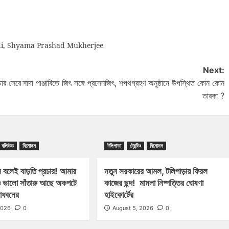
i
,
Shyama Prashad Mukherjee
Next:
চার সেরে
সাদা পাঞ্জাবিতে জিৎ সঙ্গে প্রসেনজিৎ, শপথগ্রহণ অনুষ্ঠানে উপস্থিত কোন কোন
তারকা ?
বলিউড
বিনোদন
টলিপাড়া
ট্রেন্ডিং
বিনোদন
 বলেই বাড়তি প্রচার! আমার
নতুন সরকারের আমল, টলিপাড়ায় ফিরল
 ভালো সাঁতারু আছে অকপটে
কাজের ছন্দ! মামলা নিষ্পত্তির ঘোষণা
মাধবনের
হাইকোর্টের
2026
0
August 5, 2026
0