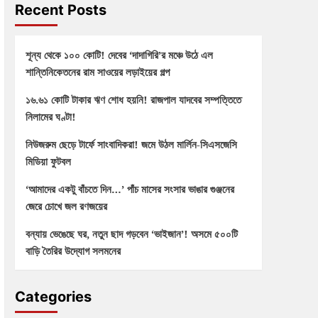
Recent Posts
শূন্য থেকে ১০০ কোটি! দেবের ‘দাদাগিরি’র মঞ্চে উঠে এল
শান্তিনিকেতনের রাম সাওয়ের লড়াইয়ের গল্প
১৬.৬১ কোটি টাকার ঋণ শোধ হয়নি! রাজপাল যাদবের সম্পত্তিতে
নিলামের ঘণ্টা!
নিউজরুম ছেড়ে টার্ফে সাংবাদিকরা! জমে উঠল মার্লিন-সিএসজেসি
মিডিয়া ফুটবল
‘আমাদের একটু বাঁচতে দিন…’ পাঁচ মাসের সংসার ভাঙার গুঞ্জনের
জেরে চোখে জল রণজয়ের
বন্যায় ভেঙেছে ঘর, নতুন ছাদ গড়বেন ‘ভাইজান’! অসমে ৫০০টি
বাড়ি তৈরির উদ্যোগ সলমনের
Categories