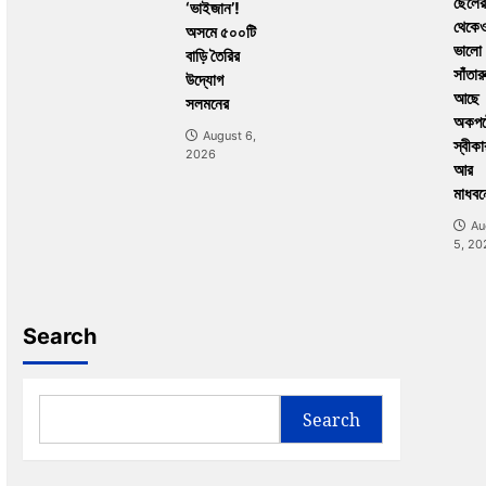
ছেলের
‘ভাইজান’!
থেকে
অসমে ৫০০টি
ভালো
বাড়ি তৈরির
সাঁতার
উদ্যোগ
আছে
সলমনের
অকপট
August 6,
স্বীকা
2026
আর
মাধবন
Au
5, 20
Search
Search