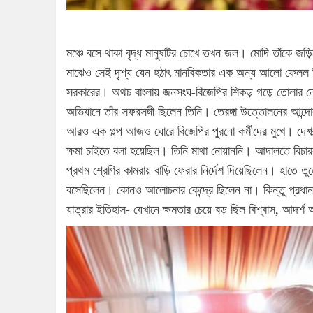
মঞ্চে বসে থাকা বৃদ্ধ মানুষটির চোখে তখন জল। মোদি তাঁকে জ
মাঝেও সেই দৃশ্য যেন হঠাৎ মানবিকতার এক অন্য আলো ফেলল 
সরকারের। অথচ বাংলায় জনসংঘ-বিজেপির শিকড় গড়ে তোলার নেপথ
অভিযানে তাঁর সফরসঙ্গী ছিলেন তিনি। তেরঙ্গা উত্তোলনের আন্
আরও এক গল্প আজও ঘোরে বিজেপির পুরনো কর্মীদের মুখে। দেশা
ক্ষমা চাইতে বলা হয়েছিল। তিনি মাথা নোয়াননি। আদালতে বিচারক 
প্রথম শ্রেণির কামরায় বাড়ি ফেরার নির্দেশ দিয়েছিলেন। হাতে ত
বসেছিলেন। কোনও আলোচনার কেন্দ্রে ছিলেন না। কিন্তু প্রধানম
যাত্রার ইতিহাস- যেখানে ক্ষমতার চেয়ে বড় ছিল বিশ্বাস, আদর্