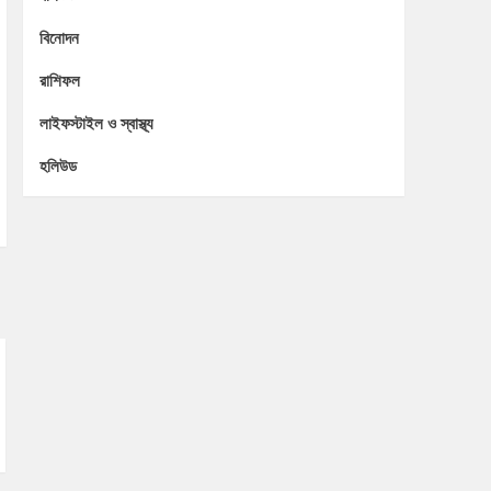
বিনোদন
রাশিফল
লাইফস্টাইল ও স্বাস্থ্য
হলিউড