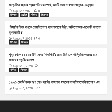
সাড়ে তিন বছরের প্রেম পরিণয়ের পথে, আংটি বদল সারলেন অনুভব-অনুষ্কা
August 7, 2026
0
টলিপাড়া
ট্রেন্ডিং
বলিউড
বিনোদন
‘বিষয়টা নীরব রাখতে চেয়েছিলেন’! হাসপাতালে মিঠুন,অভিনেতাকে দেখে কী বললেন
মুখ্যমন্ত্রী ?
August 7, 2026
0
টলিপাড়া
বিনোদন
শূন্য থেকে ১০০ কোটি! দেবের ‘দাদাগিরি’র মঞ্চে উঠে এল শান্তিনিকেতনের রাম
সাওয়ের লড়াইয়ের গল্প
August 6, 2026
0
বলিউড
বিনোদন
১৬.৬১ কোটি টাকার ঋণ শোধ হয়নি! রাজপাল যাদবের সম্পত্তিতে নিলামের ঘণ্টা!
August 6, 2026
0