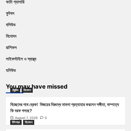
ফটো গ্যালারি
ফুটবল
বলিউড
বিনোদন
রাশিফল
লাইফস্টাইল ও স্বাস্থ্য
হলিউড
You may have missed
ট্রেন্ডিং
বিনোদন
বিচ্ছেদের পথে ব্রেক! বিজয়ের বিরুদ্ধে মামলা প্রত্যাহার করলেন সঙ্গীতা, দাম্পত্যে
কি বরফ গলছে?
August 7, 2026
0
টলিপাড়া
বিনোদন