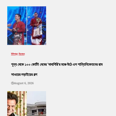
টলিপাড়া
বিনোদন
শূন্য থেকে ১০০ কোটি! দেবের ‘দাদাগিরি’র মঞ্চে উঠে এল শান্তিনিকেতনের রাম
সাওয়ের লড়াইয়ের গল্প
August 6, 2026