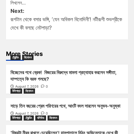
লিখলেন…
Next:
রূপটান থেকে বসার ভঙ্গি, ‘যেন অবিকল বিনোদিনী’! নটীরূপী শুভশ্রীকে
দেখে কী বলছে নেটপাড়া?
More Stories
ট্রেন্ডিং
বিনোদন
বিচ্ছেদের পথে ব্রেক! বিজয়ের বিরুদ্ধে মামলা প্রত্যাহার করলেন সঙ্গীতা,
দাম্পত্যে কি বরফ গলছে?
August 7, 2026
0
টলিপাড়া
বিনোদন
সাড়ে তিন বছরের প্রেম পরিণয়ের পথে, আংটি বদল সারলেন অনুভব-অনুষ্কা
August 7, 2026
0
টলিপাড়া
ট্রেন্ডিং
বলিউড
বিনোদন
‘বিষয়টা নীরব রাখতে চেয়েছিলেন’! হাসপাতালে মিঠুন,অভিনেতাকে দেখে কী