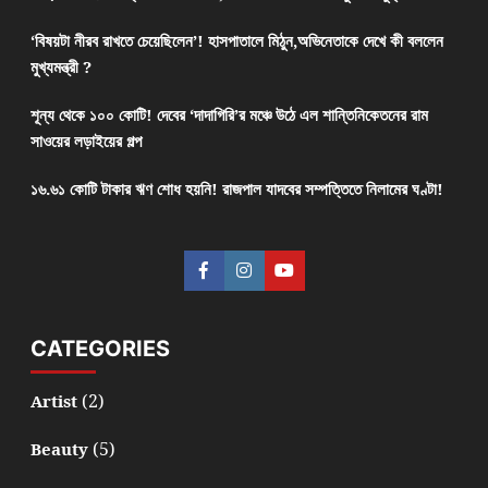
‘বিষয়টা নীরব রাখতে চেয়েছিলেন’! হাসপাতালে মিঠুন,অভিনেতাকে দেখে কী বললেন
মুখ্যমন্ত্রী ?
শূন্য থেকে ১০০ কোটি! দেবের ‘দাদাগিরি’র মঞ্চে উঠে এল শান্তিনিকেতনের রাম
সাওয়ের লড়াইয়ের গল্প
১৬.৬১ কোটি টাকার ঋণ শোধ হয়নি! রাজপাল যাদবের সম্পত্তিতে নিলামের ঘণ্টা!
CATEGORIES
(2)
Artist
(5)
Beauty