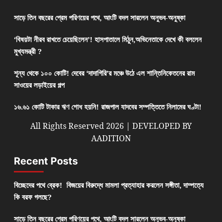
সাড়ে তিন বছরের প্রেম পরিণয়ের পথে, আংটি বদল সারলেন অনুভব-অনুষ্কা
‘বিষয়টা নীরব রাখতে চেয়েছিলেন’! হাসপাতালে মিঠুন,অভিনেতাকে দেখে কী বললেন
মুখ্যমন্ত্রী ?
শূন্য থেকে ১০০ কোটি! দেবের ‘দাদাগিরি’র মঞ্চে উঠে এল শান্তিনিকেতনের রাম
সাওয়ের লড়াইয়ের গল্প
১৬.৬১ কোটি টাকার ঋণ শোধ হয়নি! রাজপাল যাদবের সম্পত্তিতে নিলামের ঘণ্টা!
All Rights Reserved 2026 | DEVELOPED BY
AADITION
Recent Posts
বিচ্ছেদের পথে ব্রেক! বিজয়ের বিরুদ্ধে মামলা প্রত্যাহার করলেন সঙ্গীতা, দাম্পত্যে
কি বরফ গলছে?
সাড়ে তিন বছরের প্রেম পরিণয়ের পথে, আংটি বদল সারলেন অনুভব-অনুষ্কা