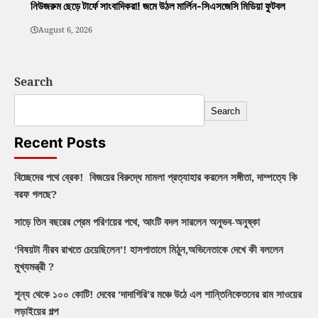
নিউজরুম ছেড়ে টার্ফে সাংবাদিকরা! জমে উঠল মার্লিন-সিএসজেসি মিডিয়া ফুটবল
August 6, 2026
Search
Search
Recent Posts
বিচ্ছেদের পথে ব্রেক! বিজয়ের বিরুদ্ধে মামলা প্রত্যাহার করলেন সঙ্গীতা, দাম্পত্যে কি
বরফ গলছে?
সাড়ে তিন বছরের প্রেম পরিণয়ের পথে, আংটি বদল সারলেন অনুভব-অনুষ্কা
‘বিষয়টা নীরব রাখতে চেয়েছিলেন’! হাসপাতালে মিঠুন,অভিনেতাকে দেখে কী বললেন
মুখ্যমন্ত্রী ?
শূন্য থেকে ১০০ কোটি! দেবের ‘দাদাগিরি’র মঞ্চে উঠে এল শান্তিনিকেতনের রাম সাওয়ের
লড়াইয়ের গল্প