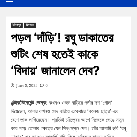
টলিপাড়া
বিনোদন
পড়ল ‘দাঁড়ি’! রঘু ডাকাতের
শুটিং শেষ হতেই কাকে
‘বিদায়’ জানালেন দেব?
June 8, 2025
0
এন্টারটেইনমেন্ট ডেস্ক:
কখনও ওজন বাড়িয়ে পর্দায় দশ ‘গোল’
দিয়েছেন, আবার কখনও মেদ ঝরিয়ে একেবারে ‘কলেজ ছাত্র’-এর
বেশে তাক লাগিয়েছেন। প্রতিটা চরিত্রের আগে নিজেকে ভেঙে নতুন
করে গড়ে তোলার ক্ষেত্রে যেন সিদ্ধহস্ত দেব। তাঁর আগামী ছবি ‘রঘু
ডাকাত’-এর আগেও মুখভর্তি দাড়ি নিয়ে দর্শকদের সামনে হাজির