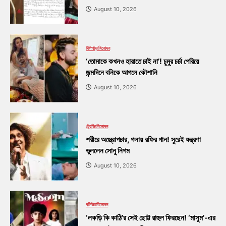
August 10, 2026
টলিপাড়া
বিনোদন
‘তোমাকে কখনও হারাতে চাই না’! চুমুর চর্চা পেরিয়ে
জন্মদিনে বনিকে আগলে কৌশানি
August 10, 2026
ট্রেন্ডিং
বিনোদন
শরীরে অস্ত্রোপচার, গলায় রফির গান! সুরেই যন্ত্রণা
ভুললেন সোনু নিগম
August 10, 2026
বলিউড
বিনোদন
‘লকড়ি কি কাঠি’র সেই ছোট্ট রাহুল ফিরছেন! ‘মাসুম’-এর