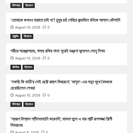
টলিপাড়া
বিনোদন
‘তোমাকে কখনও হারাতে চাই না’! চুমুর চর্চা পেরিয়ে জন্মদিনে বনিকে আগলে কৌশানি
August 10, 2026
0
ট্রেন্ডিং
বিনোদন
শরীরে অস্ত্রোপচার, গলায় রফির গান! সুরেই যন্ত্রণা ভুললেন সোনু নিগম
August 10, 2026
0
বলিউড
বিনোদন
‘লকড়ি কি কাঠি’র সেই ছোট্ট রাহুল ফিরছেন! ‘মাসুম’-এর নতুন মুখে বৈভবকে
চেয়েছিলেন শেখর!
August 10, 2026
0
টলিপাড়া
বিনোদন
‘স্বরূপ বিশ্বাস শ্লীলতাহানি করেননি’, মামলা তুলে এ বার পাল্টি রূপসজ্জা শিল্পী
সিমরনের
August 8, 2026
0