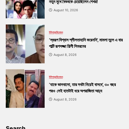
নতুন মুখে বৈভবকে চেয়েছিলেন শেখর!
August 10, 2026
টলিপাড়া
বিনোদন
‘স্বরূপ বিশ্বাস শ্লীলতাহানি করেননি’, মামলা তুলে এ বার
পাল্টি রূপসজ্জা শিল্পী সিমরনের
August 8, 2026
টলিপাড়া
বিনোদন
‘যাকে ভালবাসো, তার সবটা নিয়েই বাসবে’, ৩০ বছর
পরও সেই হাতটাই ধরে অপরাজিতা আঢ্য
August 8, 2026
Search