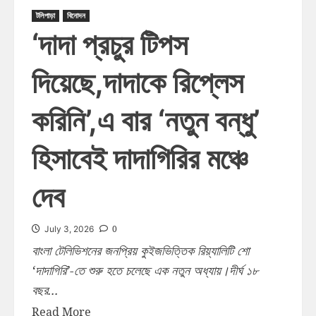
টলিপাড়া
বিনোদন
‘দাদা প্রচুর টিপস
দিয়েছে,দাদাকে রিপ্লেস
করিনি’,এ বার ‘নতুন বন্ধু’
হিসাবেই দাদাগিরির মঞ্চে
দেব
0
July 3, 2026
বাংলা টেলিভিশনের জনপ্রিয় কুইজভিত্তিক রিয়্যালিটি শো
‘দাদাগিরি’-তে শুরু হতে চলেছে এক নতুন অধ্যায়।দীর্ঘ ১৮
বছর...
Read More