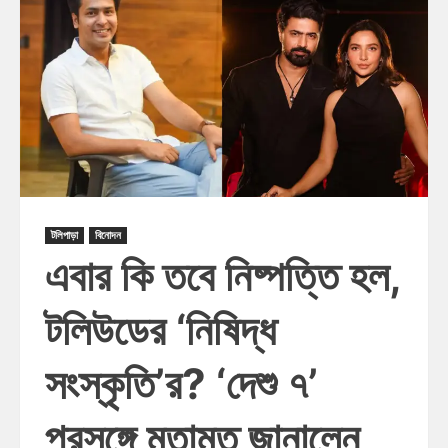
টলিপাড়া
বিনোদন
এবার কি তবে নিষ্পত্তি হল,
টলিউডের ‘নিষিদ্ধ
সংস্কৃতি’র? ‘দেশু ৭’
প্রসঙ্গে মতামত জানালেন