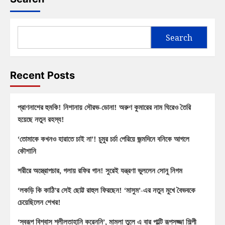
Search
Recent Posts
প্রাণনাশের হুমকি! নিশানায় সৌরভ-ডোনা! অরুণ কুমারের নাম ঘিরেও তৈরি
হয়েছে নতুন রহস্য!
‘তোমাকে কখনও হারাতে চাই না’! চুমুর চর্চা পেরিয়ে জন্মদিনে বনিকে আগলে
কৌশানি
শরীরে অস্ত্রোপচার, গলায় রফির গান! সুরেই যন্ত্রণা ভুললেন সোনু নিগম
‘লকড়ি কি কাঠি’র সেই ছোট্ট রাহুল ফিরছেন! ‘মাসুম’-এর নতুন মুখে বৈভবকে
চেয়েছিলেন শেখর!
‘স্বরূপ বিশ্বাস শ্লীলতাহানি করেননি’, মামলা তুলে এ বার পাল্টি রূপসজ্জা শিল্পী