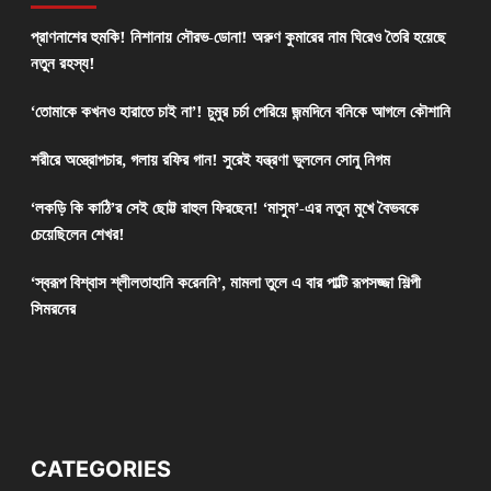
প্রাণনাশের হুমকি! নিশানায় সৌরভ-ডোনা! অরুণ কুমারের নাম ঘিরেও তৈরি হয়েছে
নতুন রহস্য!
‘তোমাকে কখনও হারাতে চাই না’! চুমুর চর্চা পেরিয়ে জন্মদিনে বনিকে আগলে কৌশানি
শরীরে অস্ত্রোপচার, গলায় রফির গান! সুরেই যন্ত্রণা ভুললেন সোনু নিগম
‘লকড়ি কি কাঠি’র সেই ছোট্ট রাহুল ফিরছেন! ‘মাসুম’-এর নতুন মুখে বৈভবকে
চেয়েছিলেন শেখর!
‘স্বরূপ বিশ্বাস শ্লীলতাহানি করেননি’, মামলা তুলে এ বার পাল্টি রূপসজ্জা শিল্পী
সিমরনের
CATEGORIES