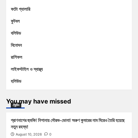
ফটো গ্যালারি
ফুটবল
বলিউড
বিনোদন
রাশিফল
লাইফস্টাইল ও স্বাস্থ্য
হলিউড
You may have missed
ট্রেন্ডিং
প্রাণনাশের হুমকি! নিশানায় সৌরভ-ডোনা! অরুণ কুমারের নাম ঘিরেও তৈরি হয়েছে
নতুন রহস্য!
August 10, 2026
0