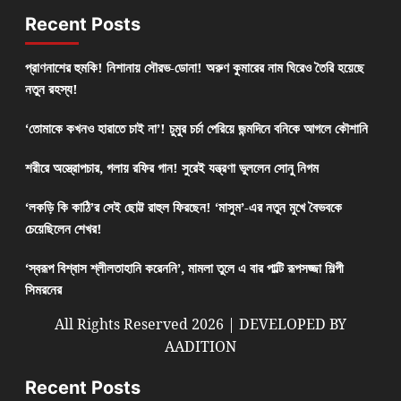
Recent Posts
প্রাণনাশের হুমকি! নিশানায় সৌরভ-ডোনা! অরুণ কুমারের নাম ঘিরেও তৈরি হয়েছে
নতুন রহস্য!
‘তোমাকে কখনও হারাতে চাই না’! চুমুর চর্চা পেরিয়ে জন্মদিনে বনিকে আগলে কৌশানি
শরীরে অস্ত্রোপচার, গলায় রফির গান! সুরেই যন্ত্রণা ভুললেন সোনু নিগম
‘লকড়ি কি কাঠি’র সেই ছোট্ট রাহুল ফিরছেন! ‘মাসুম’-এর নতুন মুখে বৈভবকে
চেয়েছিলেন শেখর!
‘স্বরূপ বিশ্বাস শ্লীলতাহানি করেননি’, মামলা তুলে এ বার পাল্টি রূপসজ্জা শিল্পী
সিমরনের
All Rights Reserved 2026 | DEVELOPED BY
AADITION
Recent Posts