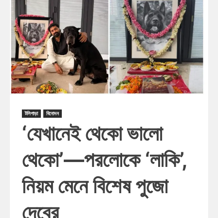
টলিপাড়া
বিনোদন
‘যেখানেই থেকো ভালো
থেকো’—পরলোকে ‘লাকি’,
নিয়ম মেনে বিশেষ পুজো
দেবের