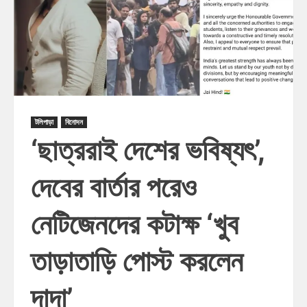
টলিপাড়া
বিনোদন
‘ছাত্ররাই দেশের ভবিষ্যৎ’,
দেবের বার্তার পরেও
নেটিজেনদের কটাক্ষ ‘খুব
তাড়াতাড়ি পোস্ট করলেন
দাদা’