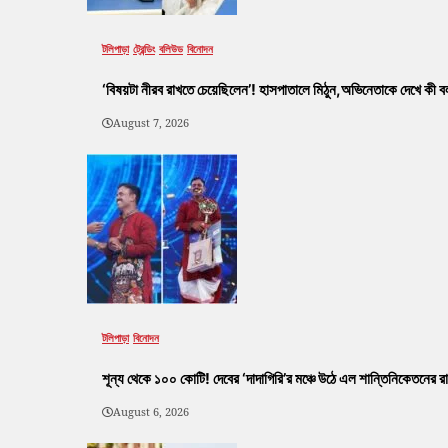
টলিপাড়া
ট্রেন্ডিং
বলিউড
বিনোদন
‘বিষয়টা নীরব রাখতে চেয়েছিলেন’! হাসপাতালে মিঠুন,অভিনেতাকে দেখে কী বলল
August 7, 2026
টলিপাড়া
বিনোদন
শূন্য থেকে ১০০ কোটি! দেবের ‘দাদাগিরি’র মঞ্চে উঠে এল শান্তিনিকেতনের রা
August 6, 2026