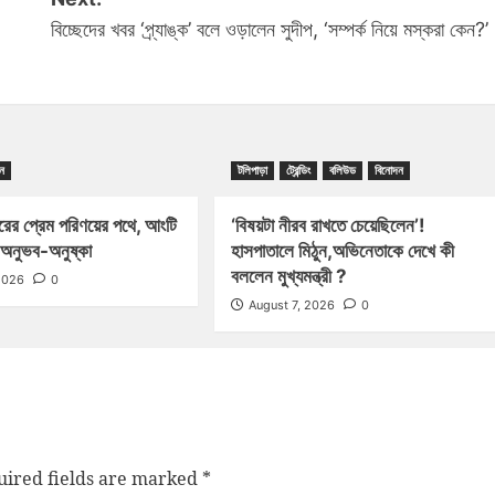
বিচ্ছেদের খবর ‘প্র্যাঙ্ক’ বলে ওড়ালেন সুদীপ, ‘সম্পর্ক নিয়ে মস্করা কেন?’
ন
টলিপাড়া
ট্রেন্ডিং
বলিউড
বিনোদন
রের প্রেম পরিণয়ের পথে, আংটি
‘বিষয়টা নীরব রাখতে চেয়েছিলেন’!
অনুভব-অনুষ্কা
হাসপাতালে মিঠুন,অভিনেতাকে দেখে কী
বললেন মুখ্যমন্ত্রী ?
2026
0
August 7, 2026
0
ired fields are marked
*