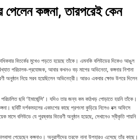
র পেলেন কঙ্গনা, তারপরেই কেন
একাধিকবার বিতর্কের মুখেও পড়তে হয়েছে তাঁকে। এমনকি বলিউডের দিকেও আঙুল
িখ্যাত পরিচালক-প্রযোজক, আবার কখনও বড় মাপের অভিনেতা, কঙ্গনার নিশানা
রণী অনুষ্ঠান নিয়ে সরব হয়েছিলেন অভিনেত্রী। আরও একবার ক্ষোভ উগরে দিলেন
বং পরিচালিত ছবি ‘ইমার্জেন্সি’। যদিও তার জন্য কম কাঠখড় পোড়াতে হয়নি তাঁকে।
ন কঙ্গনা। ছবিটি দর্শকমহলের একাংশের কাছে প্রশংসা কুড়িয়ে নিলেও বক্স অফিসে
াসে বলিউডে যে পুরষ্কার বিতরণী অনুষ্ঠান হয়েছে, সেখানেও স্বীকৃতি পায়নি
’। ভালবাসা পেয়েছেন কঙ্গনাও। অনুরাগীদের তরফে নানা উপহারও এসেছে তাঁর কাছে।