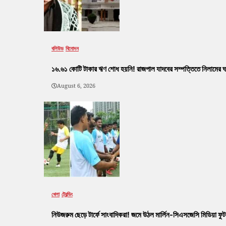
বলিউড
বিনোদন
১৬.৬১ কোটি টাকার ঋণ শোধ হয়নি! রাজপাল যাদবের সম্পত্তিতে নিলামের ঘণ
August 6, 2026
খেলা
ট্রেন্ডিং
নিউজরুম ছেড়ে টার্ফে সাংবাদিকরা! জমে উঠল মার্লিন-সিএসজেসি মিডিয়া ফু