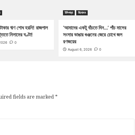
ন
টলিপাড়া
বিনোদন
টাকার ঋণ শোধ হয়নি! রাজপাল
‘আমাদের একটু বাঁচতে দিন…’ পাঁচ মাসের
্তিতে নিলামের ঘণ্টা!
সংসার ভাঙার গুঞ্জনের জেরে চোখে জল
রণজয়ের
 2026
0
August 6, 2026
0
ired fields are marked
*