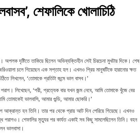
ালবাসব’, শেফালিকে খোলাচিঠি
াপ। অপলক দৃষ্টিতে তাকিয়ে ছিলেন অভিব্যক্তিহীন সেই চিরচেনা মুখটার দিকে। শেষ
 জরিওয়ালা চলে গিয়েছেন এক সপ্তাহ হল। এখনও প্রিয় মানুষটিকে হারানোর ক্ষত
চিঠিতে লিখলেন, ‘তোমাকে প্রতিটা জন্মে ভাল বাসব।’
রেছেন পরাগ। লিখেছেন, ‘পরী, প্রত্যেক বার যখন জন্ম নেবে, আমি তোমাকে খুঁজে বের
মি তোমাকেই ভালবাসি, আমার গুন্ডি, আমার ছোকরি।’
রোগে আক্রান্ত হন তিনি। তার পর থেকে প্রায় আট দিন পেরিয়ে গিয়েছে। এখনও
্ধ পরাগও। শেফালির মৃত্যুর পর কার্যত একাই সব কিছু সামলেছিলেন তিনি। বহন
লেন ভালবাসা।