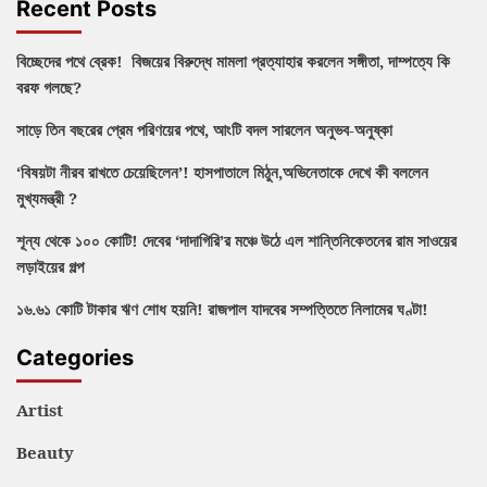
Recent Posts
বিচ্ছেদের পথে ব্রেক! বিজয়ের বিরুদ্ধে মামলা প্রত্যাহার করলেন সঙ্গীতা, দাম্পত্যে কি
বরফ গলছে?
সাড়ে তিন বছরের প্রেম পরিণয়ের পথে, আংটি বদল সারলেন অনুভব-অনুষ্কা
‘বিষয়টা নীরব রাখতে চেয়েছিলেন’! হাসপাতালে মিঠুন,অভিনেতাকে দেখে কী বললেন
মুখ্যমন্ত্রী ?
শূন্য থেকে ১০০ কোটি! দেবের ‘দাদাগিরি’র মঞ্চে উঠে এল শান্তিনিকেতনের রাম সাওয়ের
লড়াইয়ের গল্প
১৬.৬১ কোটি টাকার ঋণ শোধ হয়নি! রাজপাল যাদবের সম্পত্তিতে নিলামের ঘণ্টা!
Categories
Artist
Beauty