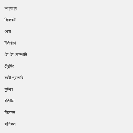
অন্যান্য
ক্রিকেট
খেলা
টলিপাড়া
টো টো কোম্পানি
ট্রেন্ডিং
ফটো গ্যালারি
ফুটবল
বলিউড
বিনোদন
রাশিফল