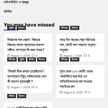
লাইফস্টাইল ও স্বাস্থ্য
হলিউড
You may have missed
ট্রেন্ডিং
বিনোদন
টলিপাড়া
বিনোদন
বিচ্ছেদের পথে ব্রেক! বিজয়ের
সাড়ে তিন বছরের প্রেম পরিণয়ের
বিরুদ্ধে মামলা প্রত্যাহার করলেন
পথে, আংটি বদল সারলেন অনুভব-
সঙ্গীতা, দাম্পত্যে কি বরফ গলছে?
অনুষ্কা
August 7, 2026
0
August 7, 2026
0
টলিপাড়া
ট্রেন্ডিং
বলিউড
বিনোদন
টলিপাড়া
বিনোদন
‘বিষয়টা নীরব রাখতে চেয়েছিলেন’!
শূন্য থেকে ১০০ কোটি! দেবের
হাসপাতালে মিঠুন,অভিনেতাকে দেখে
‘দাদাগিরি’র মঞ্চে উঠে এল
কী বললেন মুখ্যমন্ত্রী ?
শান্তিনিকেতনের রাম সাওয়ের
লড়াইয়ের গল্প
August 7, 2026
0
August 6, 2026
0
বলিউড
বিনোদন
১৬.৬১ কোটি টাকার ঋণ শোধ হয়নি!