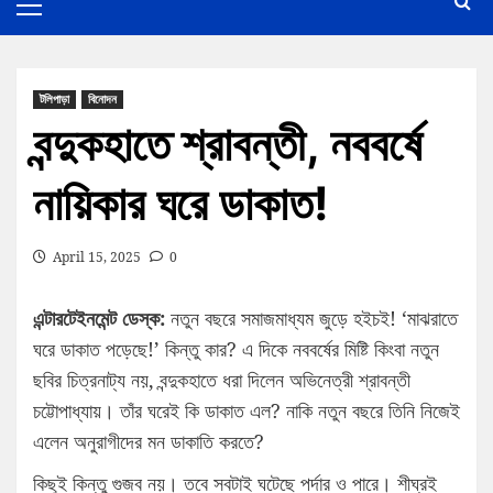
টলিপাড়া
বিনোদন
বন্দুকহাতে শ্রাবন্তী, নববর্ষে
নায়িকার ঘরে ডাকাত!
April 15, 2025
0
এন্টারটেইনমেন্ট ডেস্ক:
নতুন বছরে সমাজমাধ্যম জুড়ে হইচই! ‘মাঝরাতে
ঘরে ডাকাত পড়েছে!’ কিন্তু কার? এ দিকে নববর্ষের মিষ্টি কিংবা নতুন
ছবির চিত্রনাট্য নয়, বন্দুকহাতে ধরা দিলেন অভিনেত্রী শ্রাবন্তী
চট্টোপাধ্যায়। তাঁর ঘরেই কি ডাকাত এল? নাকি নতুন বছরে তিনি নিজেই
এলেন অনুরাগীদের মন ডাকাতি করতে?
কিছুই কিন্তু গুজব নয়। তবে সবটাই ঘটেছে পর্দার ও পারে। শীঘ্রই