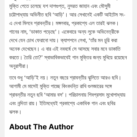
মুক্তি পেতে চলেছে যশ দাশগুপ্ত, নুসরত জাহান এবং মৌসুমী
চট্টোপাধ্যায় অভিনীত ছবি ‘আড়ি’। আর সেখানেই একটি আইটেম সং-
এ দেখা মিলবে শ্রাবন্তীর। মঙ্গলবার, প্রকাশ্যে এল তারই ঝলক।
গানের নাম, ‘ডাকাত পড়েছে’। একেবারে অন্য লুকে অভিনেত্রীকে
দেখে যেন চোখ ফেরানো দায়। ক্যাপশনে লেখা, ‘তাঁর মন চুরি করা
অনেক দেখেছেন। এ বার এই নববর্ষে সে আসছে সবার মনে ডাকাতি
করতে। তৈরি তো?’ স্বাভাবিকভাবেই গান মুক্তির জন্য মুখিয়ে রয়েছেন
অনুরাগীরা।
তবে শুধু ‘আড়ি’ই নয়। নতুন বছরে শ্রাবন্তীর ঝুলিতে আরও ছবি।
আগামী মে মাসেই মুক্তি পাচ্ছে কিংবদন্তি রাখি গুলজারের সঙ্গে
শ্রাবন্তীর নতুন ছবি ‘আমার বস’। পরিচালনায় শিবপ্রসাদ মুখোপাধ্যায়
এবং নন্দিতা রায়। ইতিমধ্যেই প্রকাশ্যে একাধিক গান এবং ছবির
ঝলক।
About The Author