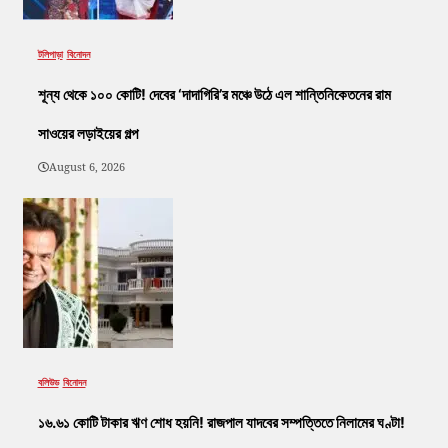
টলিপাড়া
বিনোদন
শূন্য থেকে ১০০ কোটি! দেবের ‘দাদাগিরি’র মঞ্চে উঠে এল শান্তিনিকেতনের রাম
সাওয়ের লড়াইয়ের গল্প
August 6, 2026
বলিউড
বিনোদন
১৬.৬১ কোটি টাকার ঋণ শোধ হয়নি! রাজপাল যাদবের সম্পত্তিতে নিলামের ঘণ্টা!