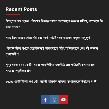
Recent Posts
বিচ্ছেদের পথে ব্রেক! বিজয়ের বিরুদ্ধে মামলা প্রত্যাহার করলেন সঙ্গীতা, দাম্পত্যে কি
বরফ গলছে?
সাড়ে তিন বছরের প্রেম পরিণয়ের পথে, আংটি বদল সারলেন অনুভব-অনুষ্কা
‘বিষয়টা নীরব রাখতে চেয়েছিলেন’! হাসপাতালে মিঠুন,অভিনেতাকে দেখে কী বললেন
মুখ্যমন্ত্রী ?
শূন্য থেকে ১০০ কোটি! দেবের ‘দাদাগিরি’র মঞ্চে উঠে এল শান্তিনিকেতনের রাম
সাওয়ের লড়াইয়ের গল্প
১৬.৬১ কোটি টাকার ঋণ শোধ হয়নি! রাজপাল যাদবের সম্পত্তিতে নিলামের ঘণ্টা!