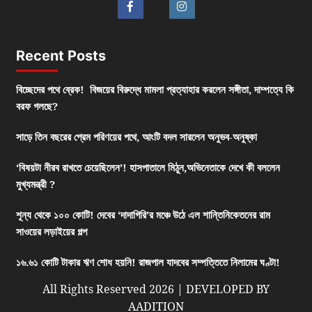
Recent Posts
বিচ্ছেদের পথে ব্রেক! বিজয়ের বিরুদ্ধে মামলা প্রত্যাহার করলেন সঙ্গীতা, দাম্পত্যে কি
বরফ গলছে?
সাড়ে তিন বছরের প্রেম পরিণয়ের পথে, আংটি বদল সারলেন অনুভব-অনুষ্কা
‘বিষয়টা নীরব রাখতে চেয়েছিলেন’! হাসপাতালে মিঠুন,অভিনেতাকে দেখে কী বললেন
মুখ্যমন্ত্রী ?
শূন্য থেকে ১০০ কোটি! দেবের ‘দাদাগিরি’র মঞ্চে উঠে এল শান্তিনিকেতনের রাম
সাওয়ের লড়াইয়ের গল্প
১৬.৬১ কোটি টাকার ঋণ শোধ হয়নি! রাজপাল যাদবের সম্পত্তিতে নিলামের ঘণ্টা!
All Rights Reserved 2026 | DEVELOPED BY
AADITION