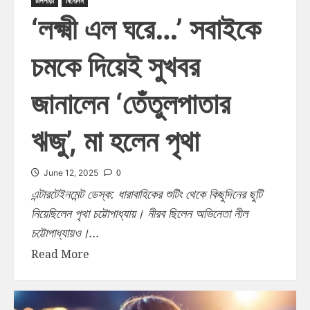
টলিপাড়া
বিনোদন
‘লক্ষ্মী এল ঘরে…’ সবাইকে
চমকে দিয়েই সুখবর
জানালেন ‘তেঁতুলপাতার
ঋজু’, মা হলেন পৃথা
0
June 12, 2025
এন্টারটেইনমেন্ট ডেস্ক: ধারাবাহিকের শুটিং থেকে কিছুদিনের ছুটি
নিয়েছিলেন পৃথা চট্টোপাধ্যায়। নীরব ছিলেন অভিনেতা নীল
চট্টোপাধ্যায়ও।...
Read More