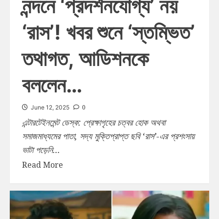
নন্দনে ‘প্রদর্শনযোগ্য’ নয়
‘রাস’! খবর শুনে ‘স্তম্ভিত’
তথাগত, আডিশনকে
বললেন…
0
June 12, 2025
এন্টারটেইনমেন্ট ডেস্ক: প্রেক্ষাগৃহের চত্বর হোক অথবা
সমাজমাধ্যমের পাতা, সদ্য মুক্তিপ্রাপ্ত ছবি ‘রাস’-এর প্রশংসায়
ভাটা পড়েনি...
Read More