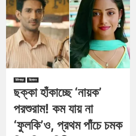
টলিপাড়া
বিনোদন
ছক্কা হাঁকাচ্ছে ‘নায়ক’
পরশুরাম! কম যায় না
‘ফুলকি’ও, প্রথম পাঁচে চমক