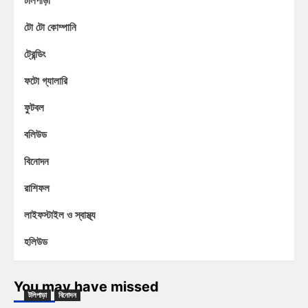
টো টো কোম্পানি
ট্রেন্ডিং
ফটো গ্যালারি
ফুটবল
বলিউড
বিনোদন
রাশিফল
লাইফস্টাইল ও স্বাস্থ্য
হলিউড
You may have missed
টলিপাড়া
বিনোদন