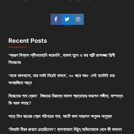
Recent Posts
‘স্বরূপ বিশ্বাস শ্লীলতাহানি করেননি’, মামলা তুলে এ বার পাল্টি রূপসজ্জা শিল্পী
সিমরনের
‘যাকে ভালবাসো, তার সবটা নিয়েই বাসবে’, ৩০ বছর পরও সেই হাতটাই ধরে
অপরাজিতা আঢ্য
বিচ্ছেদের পথে ব্রেক! বিজয়ের বিরুদ্ধে মামলা প্রত্যাহার করলেন সঙ্গীতা, দাম্পত্যে
কি বরফ গলছে?
সাড়ে তিন বছরের প্রেম পরিণয়ের পথে, আংটি বদল সারলেন অনুভব-অনুষ্কা
‘বিষয়টা নীরব রাখতে চেয়েছিলেন’! হাসপাতালে মিঠুন,অভিনেতাকে দেখে কী বললেন