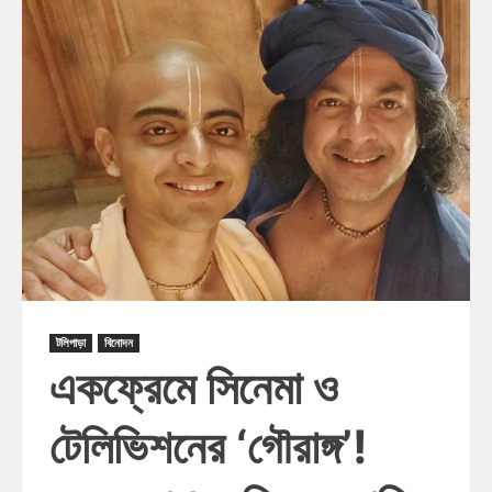
টলিপাড়া
বিনোদন
একফ্রেমে সিনেমা ও
টেলিভিশনের ‘গৌরাঙ্গ’!