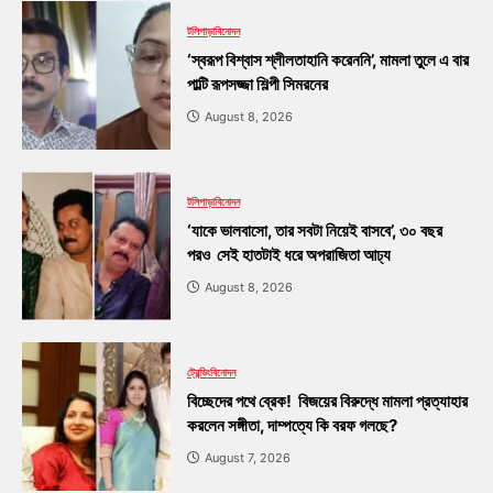
টলিপাড়া
বিনোদন
‘স্বরূপ বিশ্বাস শ্লীলতাহানি করেননি’, মামলা তুলে এ বার
পাল্টি রূপসজ্জা শিল্পী সিমরনের
August 8, 2026
টলিপাড়া
বিনোদন
‘যাকে ভালবাসো, তার সবটা নিয়েই বাসবে’, ৩০ বছর
পরও সেই হাতটাই ধরে অপরাজিতা আঢ্য
August 8, 2026
ট্রেন্ডিং
বিনোদন
বিচ্ছেদের পথে ব্রেক! বিজয়ের বিরুদ্ধে মামলা প্রত্যাহার
করলেন সঙ্গীতা, দাম্পত্যে কি বরফ গলছে?
August 7, 2026