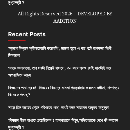
মুখ্যমন্ত্রী ?
All Rights Reserved 2026 | DEVELOPED BY
AADITION
Recent Posts
‘স্বরূপ বিশ্বাস শ্লীলতাহানি করেননি’, মামলা তুলে এ বার পাল্টি রূপসজ্জা শিল্পী
সিমরনের
‘যাকে ভালবাসো, তার সবটা নিয়েই বাসবে’, ৩০ বছর পরও সেই হাতটাই ধরে
অপরাজিতা আঢ্য
বিচ্ছেদের পথে ব্রেক! বিজয়ের বিরুদ্ধে মামলা প্রত্যাহার করলেন সঙ্গীতা, দাম্পত্যে
কি বরফ গলছে?
সাড়ে তিন বছরের প্রেম পরিণয়ের পথে, আংটি বদল সারলেন অনুভব-অনুষ্কা
‘বিষয়টা নীরব রাখতে চেয়েছিলেন’! হাসপাতালে মিঠুন,অভিনেতাকে দেখে কী বললেন
মুখ্যমন্ত্রী ?