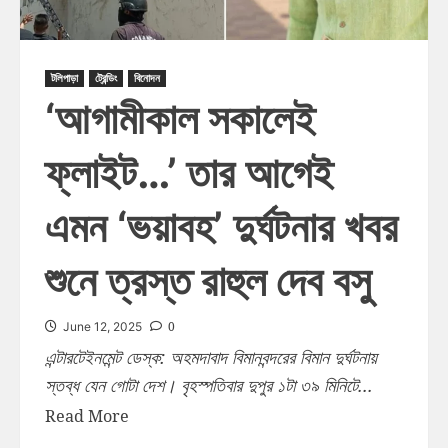
টলিপাড়া
ট্রেন্ডিং
বিনোদন
‘আগামীকাল সকালেই
ফ্লাইট…’ তার আগেই
এমন ‘ভয়াবহ’ দুর্ঘটনার খবর
শুনে ত্রস্ত রাহুল দেব বসু
0
June 12, 2025
এন্টারটেইনমেন্ট ডেস্ক: অহমদাবাদ বিমানবন্দরের বিমান দুর্ঘটনায়
স্তব্ধ যেন গোটা দেশ। বৃহস্পতিবার দুপুর ১টা ৩৯ মিনিটে...
Read More