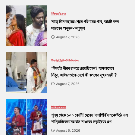
টলিপাড়া
বিনোদন
সাড়ে তিন বছরের প্রেম পরিণয়ের পথে, আংটি বদল
সারলেন অনুভব-অনুষ্কা
August 7, 2026
টলিপাড়া
ট্রেন্ডিং
বলিউড
বিনোদন
‘বিষয়টা নীরব রাখতে চেয়েছিলেন’! হাসপাতালে
মিঠুন,অভিনেতাকে দেখে কী বললেন মুখ্যমন্ত্রী ?
August 7, 2026
টলিপাড়া
বিনোদন
শূন্য থেকে ১০০ কোটি! দেবের ‘দাদাগিরি’র মঞ্চে উঠে এল
শান্তিনিকেতনের রাম সাওয়ের লড়াইয়ের গল্প
August 6, 2026