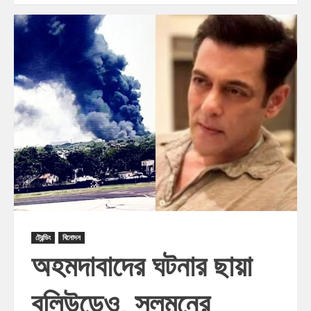
ট্রেন্ডিং
বিনোদন
অহমদাবাদের ঘটনার ছায়া
বলিউডেও, সলমনের