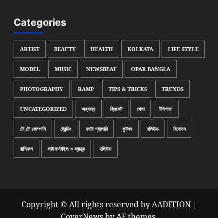
Categories
ARTIST
BEAUTY
HEALTH
KOLKATA
LIFE STYLE
MODEL
MUSIC
NEWSBEAT
OPAR BANGLA
PHOTOGRAPHY
RAMP
TIPS & TRICKS
TRENDS
UNCATEGORIZED
অন্যান্য
ক্রিকেট
খেলা
টলিপাড়া
টো টো কোম্পানি
ট্রেন্ডিং
ফটো গ্যালারি
ফুটবল
বলিউড
বিনোদন
রাশিফল
লাইফস্টাইল ও স্বাস্থ্য
হলিউড
Copyright © All rights reserved by AADITION
|
CoverNews
by AF themes.