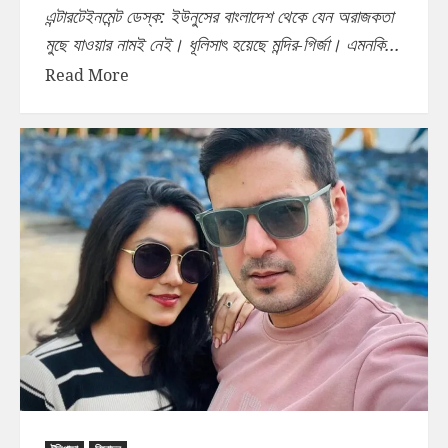
এন্টারটেইনমেন্ট ডেস্ক: ইউনুসের বাংলাদেশ থেকে যেন অরাজকতা
মুছে যাওয়ার নামই নেই। ধূলিসাৎ হয়েছে মন্দির-গির্জা। এমনকি...
Read More