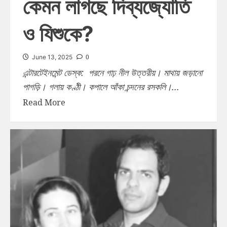
কেমন লাগছে দিব্যজ্যোতি
ও যিশুকে?
0
June 13, 2025
এন্টারটেইনমেন্ট ডেস্ক: পরনে গাঢ় নীল উত্তরীয়। মাথায় জড়ানো
পাগড়ি। গলায় কণ্ঠী। কপালে আঁকা চন্দনের রসকলি।...
Read More