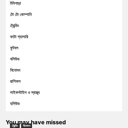
টলিপাড়া
টো টো কোম্পানি
ট্রেন্ডিং
ফটো গ্যালারি
ফুটবল
বলিউড
বিনোদন
রাশিফল
লাইফস্টাইল ও স্বাস্থ্য
হলিউড
You may have missed
ট্রেন্ডিং
বিনোদন