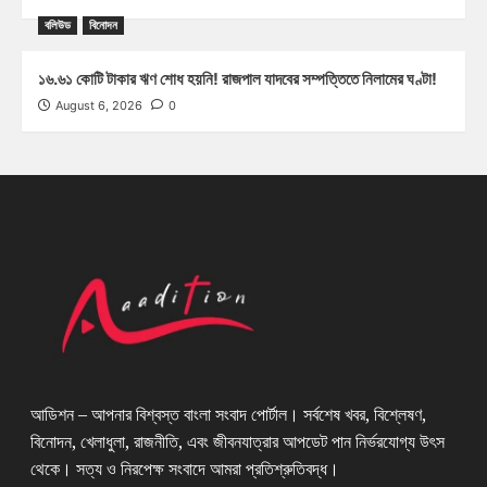
বলিউড
বিনোদন
১৬.৬১ কোটি টাকার ঋণ শোধ হয়নি! রাজপাল যাদবের সম্পত্তিতে নিলামের ঘণ্টা!
August 6, 2026
0
আডিশন – আপনার বিশ্বস্ত বাংলা সংবাদ পোর্টাল। সর্বশেষ খবর, বিশ্লেষণ,
বিনোদন, খেলাধুলা, রাজনীতি, এবং জীবনযাত্রার আপডেট পান নির্ভরযোগ্য উৎস
থেকে। সত্য ও নিরপেক্ষ সংবাদে আমরা প্রতিশ্রুতিবদ্ধ।