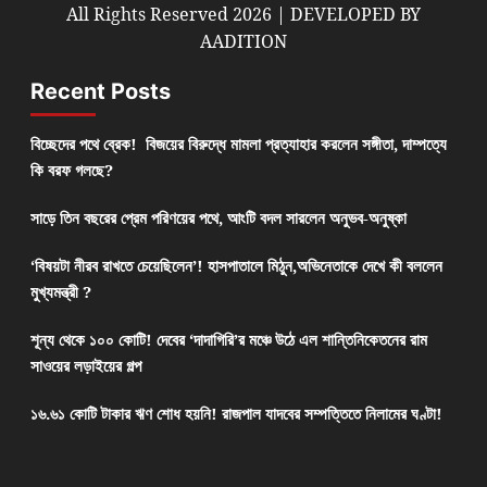
All Rights Reserved 2026 | DEVELOPED BY
AADITION
Recent Posts
বিচ্ছেদের পথে ব্রেক! বিজয়ের বিরুদ্ধে মামলা প্রত্যাহার করলেন সঙ্গীতা, দাম্পত্যে
কি বরফ গলছে?
সাড়ে তিন বছরের প্রেম পরিণয়ের পথে, আংটি বদল সারলেন অনুভব-অনুষ্কা
‘বিষয়টা নীরব রাখতে চেয়েছিলেন’! হাসপাতালে মিঠুন,অভিনেতাকে দেখে কী বললেন
মুখ্যমন্ত্রী ?
শূন্য থেকে ১০০ কোটি! দেবের ‘দাদাগিরি’র মঞ্চে উঠে এল শান্তিনিকেতনের রাম
সাওয়ের লড়াইয়ের গল্প
১৬.৬১ কোটি টাকার ঋণ শোধ হয়নি! রাজপাল যাদবের সম্পত্তিতে নিলামের ঘণ্টা!