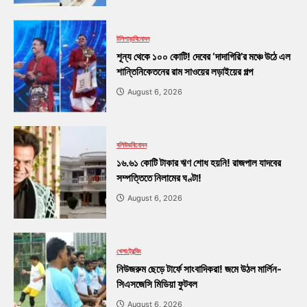
টলিপাড়া
বিনোদন
শূন্য থেকে ১০০ কোটি! দেবের ‘দাদাগিরি’র মঞ্চে উঠে এল
শান্তিনিকেতনের রাম সাওয়ের লড়াইয়ের গল্প
August 6, 2026
বলিউড
বিনোদন
১৬.৬১ কোটি টাকার ঋণ শোধ হয়নি! রাজপাল যাদবের
সম্পত্তিতে নিলামের ঘণ্টা!
August 6, 2026
খেলা
ট্রেন্ডিং
নিউজরুম ছেড়ে টার্ফে সাংবাদিকরা! জমে উঠল মার্লিন-
সিএসজেসি মিডিয়া ফুটবল
August 6, 2026