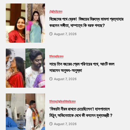
ট্রেন্ডিং
বিনোদন
বিচ্ছেদের পথে ব্রেক! বিজয়ের বিরুদ্ধে মামলা প্রত্যাহার
করলেন সঙ্গীতা, দাম্পত্যে কি বরফ গলছে?
August 7, 2026
টলিপাড়া
বিনোদন
সাড়ে তিন বছরের প্রেম পরিণয়ের পথে, আংটি বদল
সারলেন অনুভব-অনুষ্কা
August 7, 2026
টলিপাড়া
ট্রেন্ডিং
বলিউড
বিনোদন
‘বিষয়টা নীরব রাখতে চেয়েছিলেন’! হাসপাতালে
মিঠুন,অভিনেতাকে দেখে কী বললেন মুখ্যমন্ত্রী ?
August 7, 2026