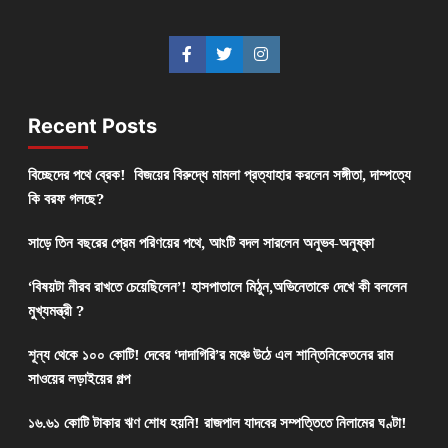
Recent Posts
বিচ্ছেদের পথে ব্রেক! বিজয়ের বিরুদ্ধে মামলা প্রত্যাহার করলেন সঙ্গীতা, দাম্পত্যে
কি বরফ গলছে?
সাড়ে তিন বছরের প্রেম পরিণয়ের পথে, আংটি বদল সারলেন অনুভব-অনুষ্কা
‘বিষয়টা নীরব রাখতে চেয়েছিলেন’! হাসপাতালে মিঠুন,অভিনেতাকে দেখে কী বললেন
মুখ্যমন্ত্রী ?
শূন্য থেকে ১০০ কোটি! দেবের ‘দাদাগিরি’র মঞ্চে উঠে এল শান্তিনিকেতনের রাম
সাওয়ের লড়াইয়ের গল্প
১৬.৬১ কোটি টাকার ঋণ শোধ হয়নি! রাজপাল যাদবের সম্পত্তিতে নিলামের ঘণ্টা!