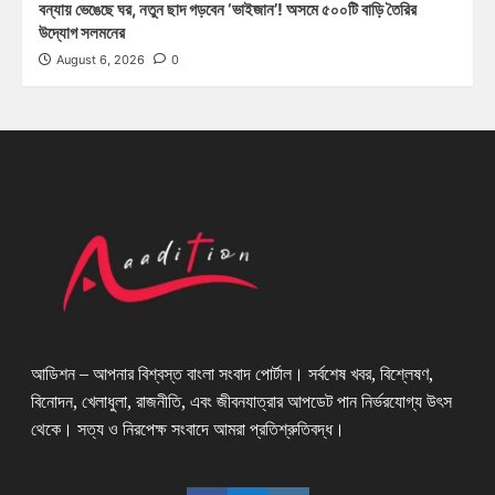
বন্যায় ভেঙেছে ঘর, নতুন ছাদ গড়বেন ‘ভাইজান’! অসমে ৫০০টি বাড়ি তৈরির
উদ্যোগ সলমনের
August 6, 2026
0
আডিশন – আপনার বিশ্বস্ত বাংলা সংবাদ পোর্টাল। সর্বশেষ খবর, বিশ্লেষণ,
বিনোদন, খেলাধুলা, রাজনীতি, এবং জীবনযাত্রার আপডেট পান নির্ভরযোগ্য উৎস
থেকে। সত্য ও নিরপেক্ষ সংবাদে আমরা প্রতিশ্রুতিবদ্ধ।