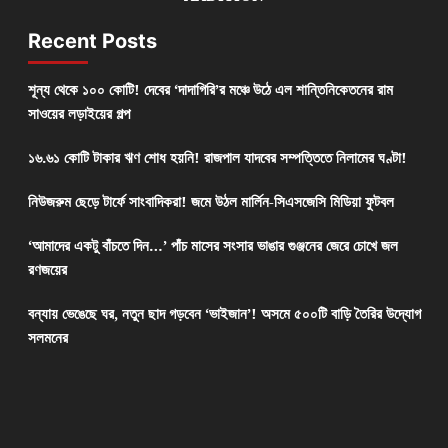
Recent Posts
শূন্য থেকে ১০০ কোটি! দেবের ‘দাদাগিরি’র মঞ্চে উঠে এল শান্তিনিকেতনের রাম
সাওয়ের লড়াইয়ের গল্প
১৬.৬১ কোটি টাকার ঋণ শোধ হয়নি! রাজপাল যাদবের সম্পত্তিতে নিলামের ঘণ্টা!
নিউজরুম ছেড়ে টার্ফে সাংবাদিকরা! জমে উঠল মার্লিন-সিএসজেসি মিডিয়া ফুটবল
‘আমাদের একটু বাঁচতে দিন…’ পাঁচ মাসের সংসার ভাঙার গুঞ্জনের জেরে চোখে জল
রণজয়ের
বন্যায় ভেঙেছে ঘর, নতুন ছাদ গড়বেন ‘ভাইজান’! অসমে ৫০০টি বাড়ি তৈরির উদ্যোগ
সলমনের