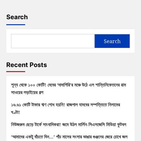
Search
Search
Recent Posts
শূন্য থেকে ১০০ কোটি! দেবের ‘দাদাগিরি’র মঞ্চে উঠে এল শান্তিনিকেতনের রাম
সাওয়ের লড়াইয়ের গল্প
১৬.৬১ কোটি টাকার ঋণ শোধ হয়নি! রাজপাল যাদবের সম্পত্তিতে নিলামের
ঘণ্টা!
নিউজরুম ছেড়ে টার্ফে সাংবাদিকরা! জমে উঠল মার্লিন-সিএসজেসি মিডিয়া ফুটবল
‘আমাদের একটু বাঁচতে দিন…’ পাঁচ মাসের সংসার ভাঙার গুঞ্জনের জেরে চোখে জল