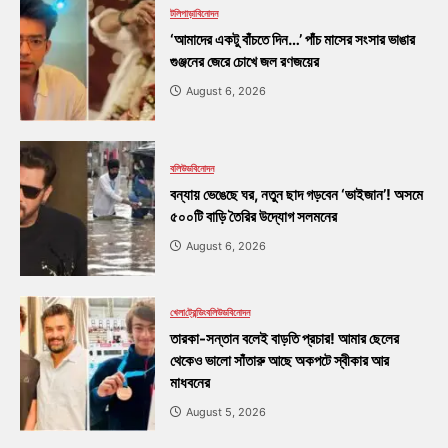
টলিপাড়া
বিনোদন
‘আমাদের একটু বাঁচতে দিন…’ পাঁচ মাসের সংসার ভাঙার
গুঞ্জনের জেরে চোখে জল রণজয়ের
August 6, 2026
বলিউড
বিনোদন
বন্যায় ভেঙেছে ঘর, নতুন ছাদ গড়বেন ‘ভাইজান’! অসমে
৫০০টি বাড়ি তৈরির উদ্যোগ সলমনের
August 6, 2026
খেলা
ট্রেন্ডিং
বলিউড
বিনোদন
তারকা-সন্তান বলেই বাড়তি প্রচার! আমার ছেলের
থেকেও ভালো সাঁতারু আছে অকপটে স্বীকার আর
মাধবনের
August 5, 2026