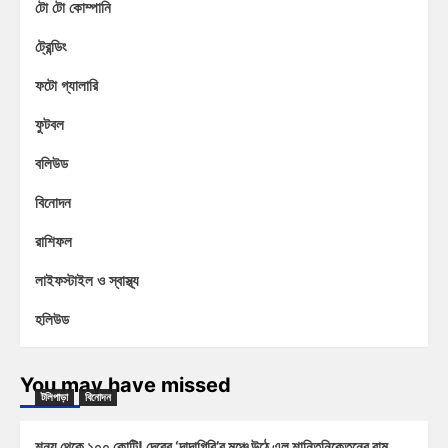
টো টো কোম্পানি
ট্রেন্ডিং
ফটো গ্যালারি
ফুটবল
বলিউড
বিনোদন
রাশিফল
লাইফস্টাইল ও স্বাস্থ্য
হলিউড
You may have missed
টলিপাড়া
বিনোদন
শূন্য থেকে ১০০ কোটি! দেবের ‘দাদাগিরি’র মঞ্চে উঠে এল শান্তিনিকেতনের রাম