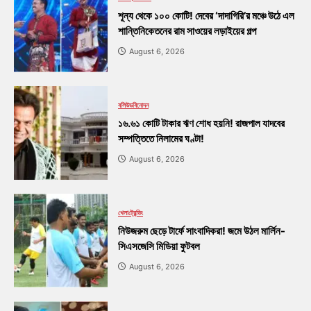
শূন্য থেকে ১০০ কোটি! দেবের ‘দাদাগিরি’র মঞ্চে উঠে এল
শান্তিনিকেতনের রাম সাওয়ের লড়াইয়ের গল্প
August 6, 2026
বলিউড
বিনোদন
১৬.৬১ কোটি টাকার ঋণ শোধ হয়নি! রাজপাল যাদবের
সম্পত্তিতে নিলামের ঘণ্টা!
August 6, 2026
খেলা
ট্রেন্ডিং
নিউজরুম ছেড়ে টার্ফে সাংবাদিকরা! জমে উঠল মার্লিন-
সিএসজেসি মিডিয়া ফুটবল
August 6, 2026