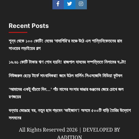
Recent Posts
শূন্য থেকে ১০০ কোটি! দেবের ‘দাদাগিরি’র মঞ্চে উঠে এল শান্তিনিকেতনের রাম
সাওয়ের লড়াইয়ের গল্প
১৬.৬১ কোটি টাকার ঋণ শোধ হয়নি! রাজপাল যাদবের সম্পত্তিতে নিলামের ঘণ্টা!
নিউজরুম ছেড়ে টার্ফে সাংবাদিকরা! জমে উঠল মার্লিন-সিএসজেসি মিডিয়া ফুটবল
‘আমাদের একটু বাঁচতে দিন…’ পাঁচ মাসের সংসার ভাঙার গুঞ্জনের জেরে চোখে জল
রণজয়ের
বন্যায় ভেঙেছে ঘর, নতুন ছাদ গড়বেন ‘ভাইজান’! অসমে ৫০০টি বাড়ি তৈরির উদ্যোগ
সলমনের
All Rights Reserved 2026 | DEVELOPED BY
AADITION