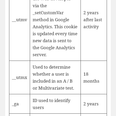
via the
_setCustomVar
2 years
__utmv
method in Google
after last
Analytics. This cookie
activity
is updated every time
new data is sent to
the Google Analytics
server.
Used to determine
whether a user is
18
__utmx
included in an A / B
months
or Multivariate test.
ID used to identify
_ga
2 years
users