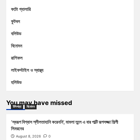
ফটো গ্যালারি
ফুটবল
বলিউড
বিনোদন
রাশিফল
লাইফস্টাইল ও স্বাস্থ্য
হলিউড
You may have missed
টলিপাড়া
বিনোদন
‘স্বরূপ বিশ্বাস শ্লীলতাহানি করেননি’, মামলা তুলে এ বার পাল্টি রূপসজ্জা শিল্পী
সিমরনের
August 8, 2026
0