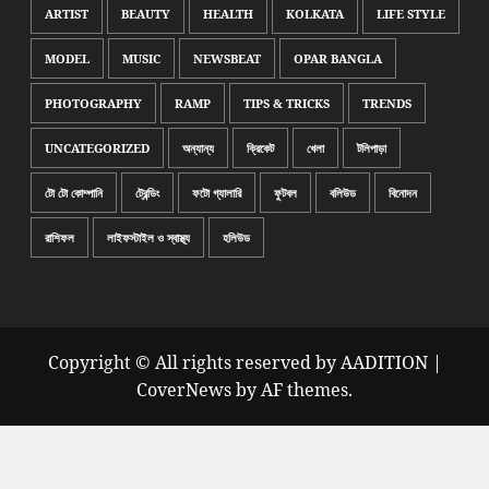
ARTIST
BEAUTY
HEALTH
KOLKATA
LIFE STYLE
MODEL
MUSIC
NEWSBEAT
OPAR BANGLA
PHOTOGRAPHY
RAMP
TIPS & TRICKS
TRENDS
UNCATEGORIZED
অন্যান্য
ক্রিকেট
খেলা
টলিপাড়া
টো টো কোম্পানি
ট্রেন্ডিং
ফটো গ্যালারি
ফুটবল
বলিউড
বিনোদন
রাশিফল
লাইফস্টাইল ও স্বাস্থ্য
হলিউড
Copyright © All rights reserved by AADITION
|
CoverNews
by AF themes.