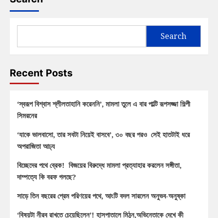
Search
Recent Posts
‘স্বরূপ বিশ্বাস শ্লীলতাহানি করেননি’, মামলা তুলে এ বার পাল্টি রূপসজ্জা শিল্পী
সিমরনের
‘যাকে ভালবাসো, তার সবটা নিয়েই বাসবে’, ৩০ বছর পরও সেই হাতটাই ধরে
অপরাজিতা আঢ্য
বিচ্ছেদের পথে ব্রেক! বিজয়ের বিরুদ্ধে মামলা প্রত্যাহার করলেন সঙ্গীতা,
দাম্পত্যে কি বরফ গলছে?
সাড়ে তিন বছরের প্রেম পরিণয়ের পথে, আংটি বদল সারলেন অনুভব-অনুষ্কা
‘বিষয়টা নীরব রাখতে চেয়েছিলেন’! হাসপাতালে মিঠুন,অভিনেতাকে দেখে কী