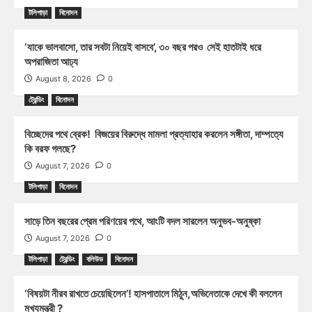
টলিপাড়া
বিনোদন
‘যাকে ভালবাসো, তার সবটা নিয়েই বাসবে’, ৩০ বছর পরও সেই হাতটাই ধরে
অপরাজিতা আঢ্য
August 8, 2026
0
ট্রেন্ডিং
বিনোদন
বিচ্ছেদের পথে ব্রেক! বিজয়ের বিরুদ্ধে মামলা প্রত্যাহার করলেন সঙ্গীতা, দাম্পত্যে
কি বরফ গলছে?
August 7, 2026
0
টলিপাড়া
বিনোদন
সাড়ে তিন বছরের প্রেম পরিণয়ের পথে, আংটি বদল সারলেন অনুভব-অনুষ্কা
August 7, 2026
0
টলিপাড়া
ট্রেন্ডিং
বলিউড
বিনোদন
‘বিষয়টা নীরব রাখতে চেয়েছিলেন’! হাসপাতালে মিঠুন,অভিনেতাকে দেখে কী বললেন
মুখ্যমন্ত্রী ?