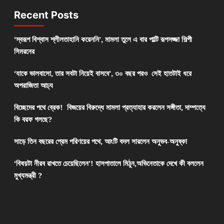
Recent Posts
‘স্বরূপ বিশ্বাস শ্লীলতাহানি করেননি’, মামলা তুলে এ বার পাল্টি রূপসজ্জা শিল্পী
সিমরনের
‘যাকে ভালবাসো, তার সবটা নিয়েই বাসবে’, ৩০ বছর পরও সেই হাতটাই ধরে
অপরাজিতা আঢ্য
বিচ্ছেদের পথে ব্রেক! বিজয়ের বিরুদ্ধে মামলা প্রত্যাহার করলেন সঙ্গীতা, দাম্পত্যে
কি বরফ গলছে?
সাড়ে তিন বছরের প্রেম পরিণয়ের পথে, আংটি বদল সারলেন অনুভব-অনুষ্কা
‘বিষয়টা নীরব রাখতে চেয়েছিলেন’! হাসপাতালে মিঠুন,অভিনেতাকে দেখে কী বললেন
মুখ্যমন্ত্রী ?