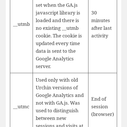
set when the GA.js
javascript library is
30
loaded and there is
minutes
__utmb
no existing __utmb
after last
cookie. The cookie is
activity
updated every time
data is sent to the
Google Analytics
server.
Used only with old
Urchin versions of
Google Analytics and
End of
not with GA.js. Was
__utmc
session
used to distinguish
(browser)
between new
sessions and visits at