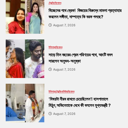
ট্রেন্ডিং
বিনোদন
বিচ্ছেদের পথে ব্রেক! বিজয়ের বিরুদ্ধে মামলা প্রত্যাহার
করলেন সঙ্গীতা, দাম্পত্যে কি বরফ গলছে?
August 7, 2026
টলিপাড়া
বিনোদন
সাড়ে তিন বছরের প্রেম পরিণয়ের পথে, আংটি বদল
সারলেন অনুভব-অনুষ্কা
August 7, 2026
টলিপাড়া
ট্রেন্ডিং
বলিউড
বিনোদন
‘বিষয়টা নীরব রাখতে চেয়েছিলেন’! হাসপাতালে
মিঠুন,অভিনেতাকে দেখে কী বললেন মুখ্যমন্ত্রী ?
August 7, 2026