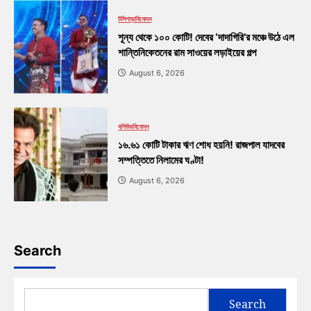
টলিপাড়া
বিনোদন
শূন্য থেকে ১০০ কোটি! দেবের ‘দাদাগিরি’র মঞ্চে উঠে এল
শান্তিনিকেতনের রাম সাওয়ের লড়াইয়ের গল্প
August 6, 2026
বলিউড
বিনোদন
১৬.৬১ কোটি টাকার ঋণ শোধ হয়নি! রাজপাল যাদবের
সম্পত্তিতে নিলামের ঘণ্টা!
August 6, 2026
Search
Search