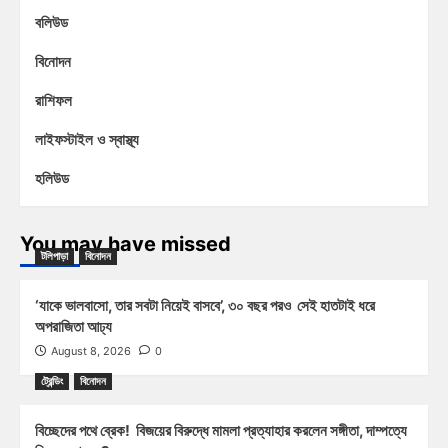
বলিউড
বিনোদন
রাশিফল
লাইফস্টাইল ও স্বাস্থ্য
হলিউড
You may have missed
টলিপাড়া
বিনোদন
‘যাকে ভালবাসো, তার সবটা নিয়েই বাসবে’, ৩০ বছর পরও সেই হাতটাই ধরে
অপরাজিতা আঢ্য
August 8, 2026
0
ট্রেন্ডিং
বিনোদন
বিচ্ছেদের পথে ব্রেক! বিজয়ের বিরুদ্ধে মামলা প্রত্যাহার করলেন সঙ্গীতা, দাম্পত্যে