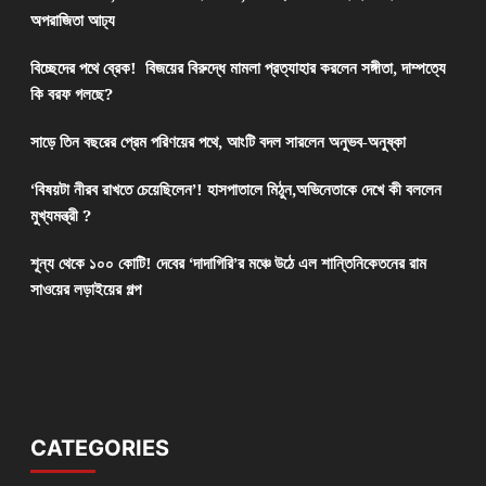
অপরাজিতা আঢ্য
বিচ্ছেদের পথে ব্রেক! বিজয়ের বিরুদ্ধে মামলা প্রত্যাহার করলেন সঙ্গীতা, দাম্পত্যে
কি বরফ গলছে?
সাড়ে তিন বছরের প্রেম পরিণয়ের পথে, আংটি বদল সারলেন অনুভব-অনুষ্কা
‘বিষয়টা নীরব রাখতে চেয়েছিলেন’! হাসপাতালে মিঠুন,অভিনেতাকে দেখে কী বললেন
মুখ্যমন্ত্রী ?
শূন্য থেকে ১০০ কোটি! দেবের ‘দাদাগিরি’র মঞ্চে উঠে এল শান্তিনিকেতনের রাম
সাওয়ের লড়াইয়ের গল্প
CATEGORIES