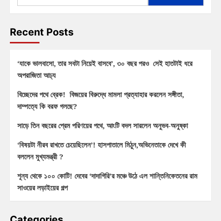
Recent Posts
‘যাকে ভালবাসো, তার সবটা নিয়েই বাসবে’, ৩০ বছর পরও সেই হাতটাই ধরে
অপরাজিতা আঢ্য
বিচ্ছেদের পথে ব্রেক! বিজয়ের বিরুদ্ধে মামলা প্রত্যাহার করলেন সঙ্গীতা,
দাম্পত্যে কি বরফ গলছে?
সাড়ে তিন বছরের প্রেম পরিণয়ের পথে, আংটি বদল সারলেন অনুভব-অনুষ্কা
‘বিষয়টা নীরব রাখতে চেয়েছিলেন’! হাসপাতালে মিঠুন,অভিনেতাকে দেখে কী
বললেন মুখ্যমন্ত্রী ?
শূন্য থেকে ১০০ কোটি! দেবের ‘দাদাগিরি’র মঞ্চে উঠে এল শান্তিনিকেতনের রাম
সাওয়ের লড়াইয়ের গল্প
Categories