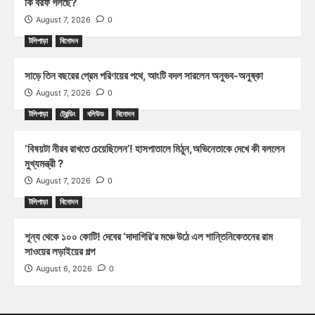
কি বরফ গলছে?
August 7, 2026
0
টলিপাড়া
বিনোদন
সাড়ে তিন বছরের প্রেম পরিণয়ের পথে, আংটি বদল সারলেন অনুভব-অনুষ্কা
August 7, 2026
0
টলিপাড়া
ট্রেন্ডিং
বলিউড
বিনোদন
‘বিষয়টা নীরব রাখতে চেয়েছিলেন’! হাসপাতালে মিঠুন,অভিনেতাকে দেখে কী বললেন
মুখ্যমন্ত্রী ?
August 7, 2026
0
টলিপাড়া
বিনোদন
শূন্য থেকে ১০০ কোটি! দেবের ‘দাদাগিরি’র মঞ্চে উঠে এল শান্তিনিকেতনের রাম
সাওয়ের লড়াইয়ের গল্প
August 6, 2026
0