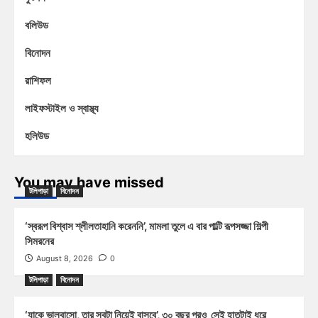
বলিউড
বিনোদন
রাশিফল
লাইফস্টাইল ও স্বাস্থ্য
হলিউড
You may have missed
টলিপাড়া
বিনোদন
‘স্বরূপ বিশ্বাস শ্লীলতাহানি করেননি’, মামলা তুলে এ বার পাল্টি রূপসজ্জা শিল্পী
সিমরনের
August 8, 2026
0
টলিপাড়া
বিনোদন
‘যাকে ভালবাসো, তার সবটা নিয়েই বাসবে’, ৩০ বছর পরও সেই হাতটাই ধরে