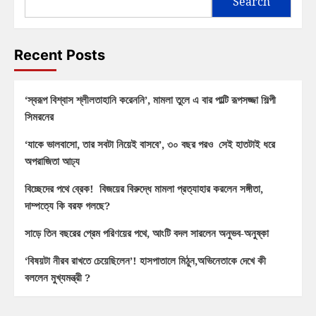
Search
Recent Posts
‘স্বরূপ বিশ্বাস শ্লীলতাহানি করেননি’, মামলা তুলে এ বার পাল্টি রূপসজ্জা শিল্পী
সিমরনের
‘যাকে ভালবাসো, তার সবটা নিয়েই বাসবে’, ৩০ বছর পরও সেই হাতটাই ধরে
অপরাজিতা আঢ্য
বিচ্ছেদের পথে ব্রেক! বিজয়ের বিরুদ্ধে মামলা প্রত্যাহার করলেন সঙ্গীতা,
দাম্পত্যে কি বরফ গলছে?
সাড়ে তিন বছরের প্রেম পরিণয়ের পথে, আংটি বদল সারলেন অনুভব-অনুষ্কা
‘বিষয়টা নীরব রাখতে চেয়েছিলেন’! হাসপাতালে মিঠুন,অভিনেতাকে দেখে কী
বললেন মুখ্যমন্ত্রী ?