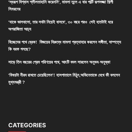
‘স্বরূপ বিশ্বাস শ্লীলতাহানি করেননি’, মামলা তুলে এ বার পাল্টি রূপসজ্জা শিল্পী
সিমরনের
‘যাকে ভালবাসো, তার সবটা নিয়েই বাসবে’, ৩০ বছর পরও সেই হাতটাই ধরে
অপরাজিতা আঢ্য
বিচ্ছেদের পথে ব্রেক! বিজয়ের বিরুদ্ধে মামলা প্রত্যাহার করলেন সঙ্গীতা, দাম্পত্যে
কি বরফ গলছে?
সাড়ে তিন বছরের প্রেম পরিণয়ের পথে, আংটি বদল সারলেন অনুভব-অনুষ্কা
‘বিষয়টা নীরব রাখতে চেয়েছিলেন’! হাসপাতালে মিঠুন,অভিনেতাকে দেখে কী বললেন
মুখ্যমন্ত্রী ?
CATEGORIES