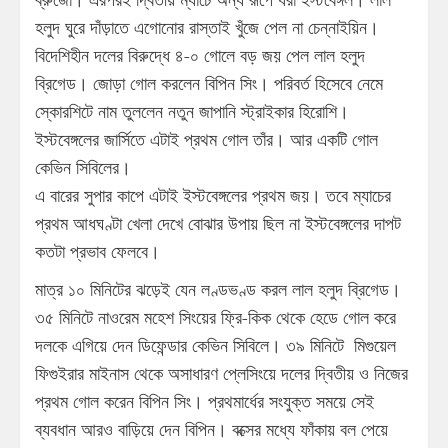
হলুদ ঘুরে দাঁড়াতে এগোনোর রাস্তাই খুঁজে পেল না চেন্নাইয়িন।
বিদেশিহীন দলের বিরুদ্ধে ৪-০ গোলে বড় জয় পেল লাল হলুদ
ব্রিগেড। জোড়া গোল করলেন বিপিন সিং। পরিবর্ত হিসেবে নেমে
স্কোরশিটে নাম তুললেন নতুন জাপানি স্ট্রাইকার হিরোশি।
ইস্টবেঙ্গলের জার্সিতে এটাই প্রথম গোল তাঁর। আর একটি গোল
কেভিন সিবিলের।
এ বারের সুপার কাপে এটাই ইস্টবেঙ্গলের প্রথম জয়। তবে ম্যাচের
প্রথম আধঘণ্টা খেলা দেখে বোঝার উপায় ছিল না ইস্টবেঙ্গলের দাপট
কতটা প্রভাব ফেলবে।
মাত্র ১০ মিনিটের ঝড়েই যেন লণ্ডভণ্ড করল লাল হলুদ ব্রিগেড।
৩৫ মিনিটে নাওরেম মহেশ সিংয়ের ফ্রি-কিক থেকে হেডে গোল করে
দলকে এগিয়ে দেন ডিফেন্ডার কেভিন সিবিলে। ৩৯ মিনিটে মিগুয়েল
ফিগুইরার মাইনাস থেকে অসাধারণ প্লেসিংয়ে দলের দ্বিতীয় ও নিজের
প্রথম গোল করেন বিপিন সিং। প্রথমার্ধের সংযুক্ত সময়ে সেই
ব্যবধান আরও বাড়িয়ে দেন বিপিন। বক্সের মধ্যে ফাঁকায় বল পেয়ে