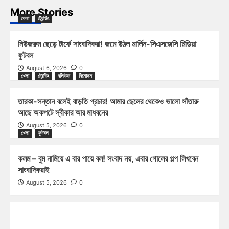
More Stories
খেলা
ট্রেন্ডিং
নিউজরুম ছেড়ে টার্ফে সাংবাদিকরা! জমে উঠল মার্লিন-সিএসজেসি মিডিয়া
ফুটবল
August 6, 2026
0
খেলা
ট্রেন্ডিং
বলিউড
বিনোদন
তারকা-সন্তান বলেই বাড়তি প্রচার! আমার ছেলের থেকেও ভালো সাঁতারু
আছে অকপটে স্বীকার আর মাধবনের
August 5, 2026
0
খেলা
ফুটবল
কলম – বুম নামিয়ে এ বার পায়ে বল! সংবাদ নয়, এবার গোলের গল্প লিখবেন
সাংবাদিকরাই
August 5, 2026
0