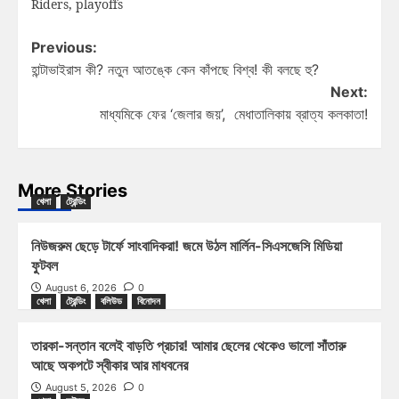
Riders
,
playoffs
Previous:
হান্টাভাইরাস কী? নতুন আতঙ্কে কেন কাঁপছে বিশ্ব! কী বলছে হু?
Next:
মাধ্যমিকে ফের ‘জেলার জয়’, মেধাতালিকায় ব্রাত্য কলকাতা!
More Stories
খেলা
ট্রেন্ডিং
নিউজরুম ছেড়ে টার্ফে সাংবাদিকরা! জমে উঠল মার্লিন-সিএসজেসি মিডিয়া
ফুটবল
August 6, 2026
0
খেলা
ট্রেন্ডিং
বলিউড
বিনোদন
তারকা-সন্তান বলেই বাড়তি প্রচার! আমার ছেলের থেকেও ভালো সাঁতারু
আছে অকপটে স্বীকার আর মাধবনের
August 5, 2026
0