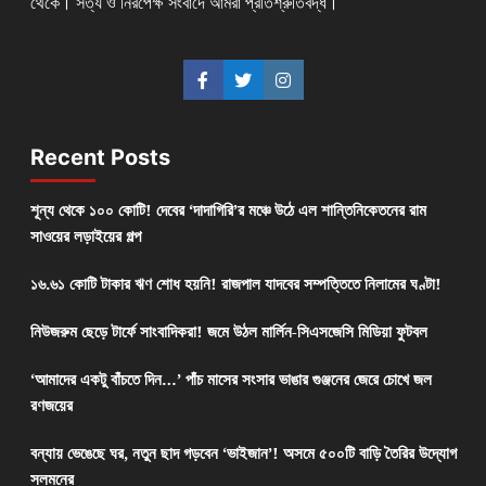
থেকে। সত্য ও নিরপেক্ষ সংবাদে আমরা প্রতিশ্রুতিবদ্ধ।
Recent Posts
শূন্য থেকে ১০০ কোটি! দেবের ‘দাদাগিরি’র মঞ্চে উঠে এল শান্তিনিকেতনের রাম
সাওয়ের লড়াইয়ের গল্প
১৬.৬১ কোটি টাকার ঋণ শোধ হয়নি! রাজপাল যাদবের সম্পত্তিতে নিলামের ঘণ্টা!
নিউজরুম ছেড়ে টার্ফে সাংবাদিকরা! জমে উঠল মার্লিন-সিএসজেসি মিডিয়া ফুটবল
‘আমাদের একটু বাঁচতে দিন…’ পাঁচ মাসের সংসার ভাঙার গুঞ্জনের জেরে চোখে জল
রণজয়ের
বন্যায় ভেঙেছে ঘর, নতুন ছাদ গড়বেন ‘ভাইজান’! অসমে ৫০০টি বাড়ি তৈরির উদ্যোগ
সলমনের