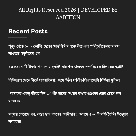
All Rights Reserved 2026 | DEVELOPED BY
AADITION
Recent Posts
শূন্য থেকে ১০০ কোটি! দেবের ‘দাদাগিরি’র মঞ্চে উঠে এল শান্তিনিকেতনের রাম
সাওয়ের লড়াইয়ের গল্প
১৬.৬১ কোটি টাকার ঋণ শোধ হয়নি! রাজপাল যাদবের সম্পত্তিতে নিলামের ঘণ্টা!
নিউজরুম ছেড়ে টার্ফে সাংবাদিকরা! জমে উঠল মার্লিন-সিএসজেসি মিডিয়া ফুটবল
‘আমাদের একটু বাঁচতে দিন…’ পাঁচ মাসের সংসার ভাঙার গুঞ্জনের জেরে চোখে জল
রণজয়ের
বন্যায় ভেঙেছে ঘর, নতুন ছাদ গড়বেন ‘ভাইজান’! অসমে ৫০০টি বাড়ি তৈরির উদ্যোগ
সলমনের