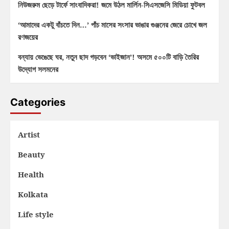
নিউজরুম ছেড়ে টার্ফে সাংবাদিকরা! জমে উঠল মার্লিন-সিএসজেসি মিডিয়া ফুটবল
‘আমাদের একটু বাঁচতে দিন…’ পাঁচ মাসের সংসার ভাঙার গুঞ্জনের জেরে চোখে জল
রণজয়ের
বন্যায় ভেঙেছে ঘর, নতুন ছাদ গড়বেন ‘ভাইজান’! অসমে ৫০০টি বাড়ি তৈরির
উদ্যোগ সলমনের
Categories
Artist
Beauty
Health
Kolkata
Life style