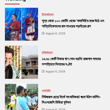
টলিপাড়া
বিনোদন
শূন্য থেকে ১০০ কোটি! দেবের ‘দাদাগিরি’র মঞ্চে উঠে এল
শান্তিনিকেতনের রাম সাওয়ের লড়াইয়ের গল্প
August 6, 2026
বলিউড
বিনোদন
১৬.৬১ কোটি টাকার ঋণ শোধ হয়নি! রাজপাল যাদবের
সম্পত্তিতে নিলামের ঘণ্টা!
August 6, 2026
খেলা
ট্রেন্ডিং
নিউজরুম ছেড়ে টার্ফে সাংবাদিকরা! জমে উঠল মার্লিন-
সিএসজেসি মিডিয়া ফুটবল
August 6, 2026