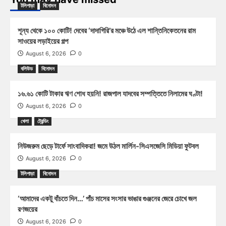
টলিপাড়া
বিনোদন
শূন্য থেকে ১০০ কোটি! দেবের ‘দাদাগিরি’র মঞ্চে উঠে এল শান্তিনিকেতনের রাম
সাওয়ের লড়াইয়ের গল্প
August 6, 2026
0
বলিউড
বিনোদন
১৬.৬১ কোটি টাকার ঋণ শোধ হয়নি! রাজপাল যাদবের সম্পত্তিতে নিলামের ঘণ্টা!
August 6, 2026
0
খেলা
ট্রেন্ডিং
নিউজরুম ছেড়ে টার্ফে সাংবাদিকরা! জমে উঠল মার্লিন-সিএসজেসি মিডিয়া ফুটবল
August 6, 2026
0
টলিপাড়া
বিনোদন
‘আমাদের একটু বাঁচতে দিন…’ পাঁচ মাসের সংসার ভাঙার গুঞ্জনের জেরে চোখে জল
রণজয়ের
August 6, 2026
0