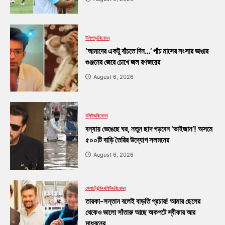
টলিপাড়া
বিনোদন
‘আমাদের একটু বাঁচতে দিন…’ পাঁচ মাসের সংসার ভাঙার
গুঞ্জনের জেরে চোখে জল রণজয়ের
August 6, 2026
বলিউড
বিনোদন
বন্যায় ভেঙেছে ঘর, নতুন ছাদ গড়বেন ‘ভাইজান’! অসমে
৫০০টি বাড়ি তৈরির উদ্যোগ সলমনের
August 6, 2026
খেলা
ট্রেন্ডিং
বলিউড
বিনোদন
তারকা-সন্তান বলেই বাড়তি প্রচার! আমার ছেলের
থেকেও ভালো সাঁতারু আছে অকপটে স্বীকার আর
মাধবনের