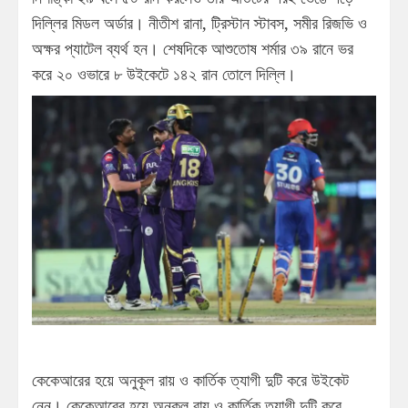
দিল্লির মিডল অর্ডার। নীতীশ রানা, ট্রিস্টান স্টাবস, সমীর রিজভি ও
অক্ষর প্যাটেল ব্যর্থ হন। শেষদিকে আশুতোষ শর্মার ৩৯ রানে ভর
করে ২০ ওভারে ৮ উইকেটে ১৪২ রান তোলে দিল্লি।
কেকেআরের হয়ে অনুকূল রায় ও কার্তিক ত্যাগী দুটি করে উইকেট
নেন। কেকেআরের হয়ে অনুকূল রায় ও কার্তিক ত্যাগী দুটি করে