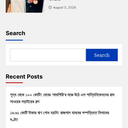
August 5, 2026
Search
Search
Recent Posts
শূন্য থেকে ১০০ কোটি! দেবের ‘দাদাগিরি’র মঞ্চে উঠে এল শান্তিনিকেতনের রাম
সাওয়ের লড়াইয়ের গল্প
১৬.৬১ কোটি টাকার ঋণ শোধ হয়নি! রাজপাল যাদবের সম্পত্তিতে নিলামের
ঘণ্টা!