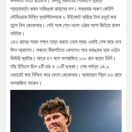
কলকাতা নাইট রাইডার্স। কিন্তু মরশুমের শেষভাগে দুরন্ত
প্রত্যাবর্তন করল অজিঙ্কা রাহানের দল। শুক্রবার অরুণ জেটলি
স্টেডিয়ামে দিল্লি ক্যাপিটালসকে ৮ উইকেটে হারিয়ে টানা চতুর্থ জয়
তুলে নিল কেকেআর। সেই সঙ্গে প্লে-অফে ওঠার আশা জিইয়ে রাখল
নাইটরা।
১৪৩ রানের সহজ লক্ষ্য তাড়া করতে নেমে ম্যাচ একাই শেষ করে দেন
ফিন অ্যালেন। শুরুতে ধীরগতিতে খেললেও পরে ভয়ঙ্কর হয়ে ওঠেন
কিউয়ি ব্যাটার। মাত্র ৪৭ বলে অপরাজিত ১০০ রান করেন তিনি।
তাঁর ইনিংসে ছিল ৫টি চার ও ১০টি ছক্কা। শেষ পর্যন্ত ১৪.২
ওভারেই জয় নিশ্চিত করে ফেলে কেকেআর। ক্যামেরন গ্রিন ৩৩ রানে
অপরাজিত থাকেন।