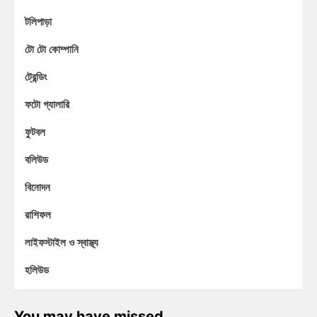
টলিপাড়া
টো টো কোম্পানি
ট্রেন্ডিং
ফটো গ্যালারি
ফুটবল
বলিউড
বিনোদন
রাশিফল
লাইফস্টাইল ও স্বাস্থ্য
হলিউড
You may have missed