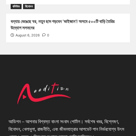
বলিউড
বিনোদন
বন্যায় ভেঙেছে ঘর, নতুন ছাদ গড়বেন ‘ভাইজান’! অসমে ৫০০টি বাড়ি তৈরির
উদ্যোগ সলমনের
August 6, 2026
0
আডিশন – আপনার বিশ্বস্ত বাংলা সংবাদ পোর্টাল। সর্বশেষ খবর, বিশ্লেষণ,
বিনোদন, খেলাধুলা, রাজনীতি, এবং জীবনযাত্রার আপডেট পান নির্ভরযোগ্য উৎস