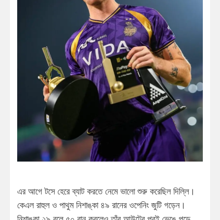
এর আগে টসে হেরে ব্যাট করতে নেমে ভালো শুরু করেছিল দিল্লি।
কেএল রাহুল ও পাথুম নিশাঙ্কা ৪৯ রানের ওপেনিং জুটি গড়েন।
নিশাঙ্কা ২৯ বলে ৫০ রান করলেও তাঁর আউটের পরই ভেঙে পড়ে