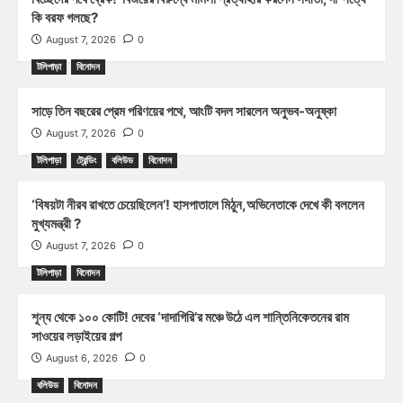
কি বরফ গলছে?
August 7, 2026
0
টলিপাড়া
বিনোদন
সাড়ে তিন বছরের প্রেম পরিণয়ের পথে, আংটি বদল সারলেন অনুভব-অনুষ্কা
August 7, 2026
0
টলিপাড়া
ট্রেন্ডিং
বলিউড
বিনোদন
‘বিষয়টা নীরব রাখতে চেয়েছিলেন’! হাসপাতালে মিঠুন,অভিনেতাকে দেখে কী বললেন
মুখ্যমন্ত্রী ?
August 7, 2026
0
টলিপাড়া
বিনোদন
শূন্য থেকে ১০০ কোটি! দেবের ‘দাদাগিরি’র মঞ্চে উঠে এল শান্তিনিকেতনের রাম
সাওয়ের লড়াইয়ের গল্প
August 6, 2026
0
বলিউড
বিনোদন