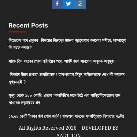
Recent Posts
বিচ্ছেদের পথে ব্রেক! বিজয়ের বিরুদ্ধে মামলা প্রত্যাহার করলেন সঙ্গীতা, দাম্পত্যে
কি বরফ গলছে?
সাড়ে তিন বছরের প্রেম পরিণয়ের পথে, আংটি বদল সারলেন অনুভব-অনুষ্কা
‘বিষয়টা নীরব রাখতে চেয়েছিলেন’! হাসপাতালে মিঠুন,অভিনেতাকে দেখে কী বললেন
মুখ্যমন্ত্রী ?
শূন্য থেকে ১০০ কোটি! দেবের ‘দাদাগিরি’র মঞ্চে উঠে এল শান্তিনিকেতনের রাম
সাওয়ের লড়াইয়ের গল্প
১৬.৬১ কোটি টাকার ঋণ শোধ হয়নি! রাজপাল যাদবের সম্পত্তিতে নিলামের ঘণ্টা!
All Rights Reserved 2026 | DEVELOPED BY
AADITION