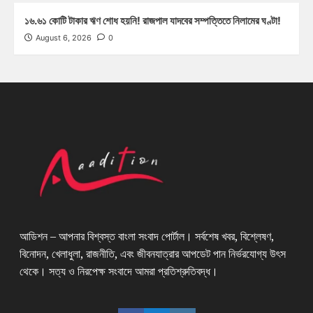
১৬.৬১ কোটি টাকার ঋণ শোধ হয়নি! রাজপাল যাদবের সম্পত্তিতে নিলামের ঘণ্টা!
August 6, 2026
0
আডিশন – আপনার বিশ্বস্ত বাংলা সংবাদ পোর্টাল। সর্বশেষ খবর, বিশ্লেষণ,
বিনোদন, খেলাধুলা, রাজনীতি, এবং জীবনযাত্রার আপডেট পান নির্ভরযোগ্য উৎস
থেকে। সত্য ও নিরপেক্ষ সংবাদে আমরা প্রতিশ্রুতিবদ্ধ।