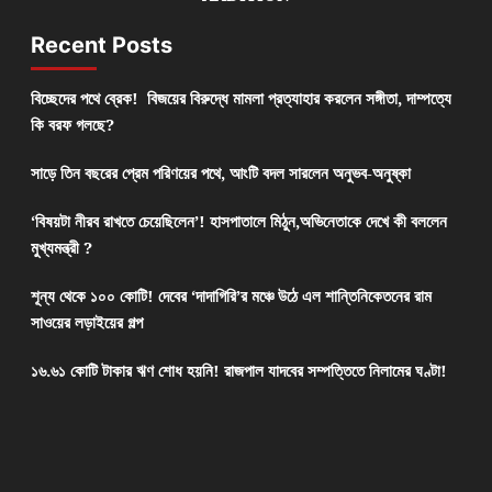
Recent Posts
বিচ্ছেদের পথে ব্রেক! বিজয়ের বিরুদ্ধে মামলা প্রত্যাহার করলেন সঙ্গীতা, দাম্পত্যে
কি বরফ গলছে?
সাড়ে তিন বছরের প্রেম পরিণয়ের পথে, আংটি বদল সারলেন অনুভব-অনুষ্কা
‘বিষয়টা নীরব রাখতে চেয়েছিলেন’! হাসপাতালে মিঠুন,অভিনেতাকে দেখে কী বললেন
মুখ্যমন্ত্রী ?
শূন্য থেকে ১০০ কোটি! দেবের ‘দাদাগিরি’র মঞ্চে উঠে এল শান্তিনিকেতনের রাম
সাওয়ের লড়াইয়ের গল্প
১৬.৬১ কোটি টাকার ঋণ শোধ হয়নি! রাজপাল যাদবের সম্পত্তিতে নিলামের ঘণ্টা!