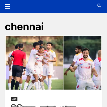
chennai
খেলা