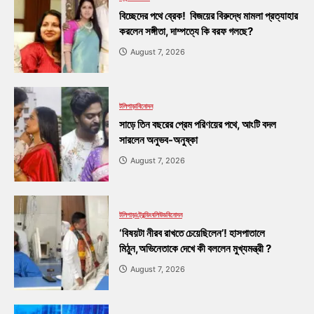
বিচ্ছেদের পথে ব্রেক! বিজয়ের বিরুদ্ধে মামলা প্রত্যাহার
করলেন সঙ্গীতা, দাম্পত্যে কি বরফ গলছে?
August 7, 2026
টলিপাড়া
বিনোদন
সাড়ে তিন বছরের প্রেম পরিণয়ের পথে, আংটি বদল
সারলেন অনুভব-অনুষ্কা
August 7, 2026
টলিপাড়া
ট্রেন্ডিং
বলিউড
বিনোদন
‘বিষয়টা নীরব রাখতে চেয়েছিলেন’! হাসপাতালে
মিঠুন,অভিনেতাকে দেখে কী বললেন মুখ্যমন্ত্রী ?
August 7, 2026