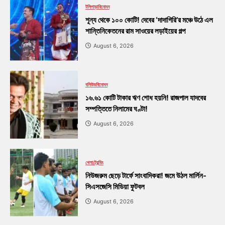
টলিপাড়া
বিনোদন
শূন্য থেকে ১০০ কোটি! দেবের ‘দাদাগিরি’র মঞ্চে উঠে এল
শান্তিনিকেতনের রাম সাওয়ের লড়াইয়ের গল্প
August 6, 2026
বলিউড
বিনোদন
১৬.৬১ কোটি টাকার ঋণ শোধ হয়নি! রাজপাল যাদবের
সম্পত্তিতে নিলামের ঘণ্টা!
August 6, 2026
খেলা
ট্রেন্ডিং
নিউজরুম ছেড়ে টার্ফে সাংবাদিকরা! জমে উঠল মার্লিন-
সিএসজেসি মিডিয়া ফুটবল
August 6, 2026