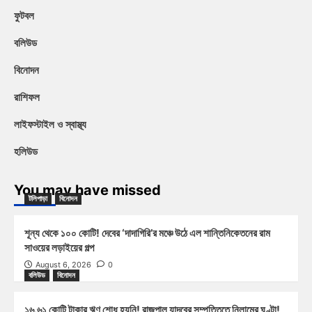
ফুটবল
বলিউড
বিনোদন
রাশিফল
লাইফস্টাইল ও স্বাস্থ্য
হলিউড
You may have missed
টলিপাড়া
বিনোদন
শূন্য থেকে ১০০ কোটি! দেবের ‘দাদাগিরি’র মঞ্চে উঠে এল শান্তিনিকেতনের রাম
সাওয়ের লড়াইয়ের গল্প
August 6, 2026
0
বলিউড
বিনোদন
১৬.৬১ কোটি টাকার ঋণ শোধ হয়নি! রাজপাল যাদবের সম্পত্তিতে নিলামের ঘণ্টা!