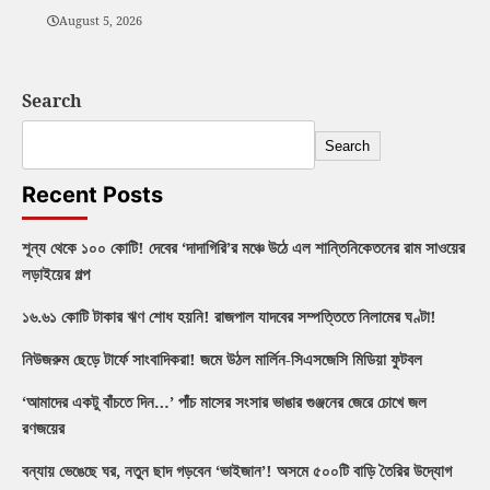
August 5, 2026
Search
Search
Recent Posts
শূন্য থেকে ১০০ কোটি! দেবের ‘দাদাগিরি’র মঞ্চে উঠে এল শান্তিনিকেতনের রাম সাওয়ের
লড়াইয়ের গল্প
১৬.৬১ কোটি টাকার ঋণ শোধ হয়নি! রাজপাল যাদবের সম্পত্তিতে নিলামের ঘণ্টা!
নিউজরুম ছেড়ে টার্ফে সাংবাদিকরা! জমে উঠল মার্লিন-সিএসজেসি মিডিয়া ফুটবল
‘আমাদের একটু বাঁচতে দিন…’ পাঁচ মাসের সংসার ভাঙার গুঞ্জনের জেরে চোখে জল
রণজয়ের
বন্যায় ভেঙেছে ঘর, নতুন ছাদ গড়বেন ‘ভাইজান’! অসমে ৫০০টি বাড়ি তৈরির উদ্যোগ