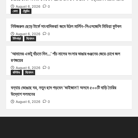
August 6, 2026
0
খেলা
ট্রেন্ডিং
নিউজরুম ছেড়ে টার্ফে সাংবাদিকরা! জমে উঠল মার্লিন-সিএসজেসি মিডিয়া ফুটবল
August 6, 2026
0
টলিপাড়া
বিনোদন
‘আমাদের একটু বাঁচতে দিন…’ পাঁচ মাসের সংসার ভাঙার গুঞ্জনের জেরে চোখে জল
রণজয়ের
August 6, 2026
0
বলিউড
বিনোদন
বন্যায় ভেঙেছে ঘর, নতুন ছাদ গড়বেন ‘ভাইজান’! অসমে ৫০০টি বাড়ি তৈরির
উদ্যোগ সলমনের
August 6, 2026
0