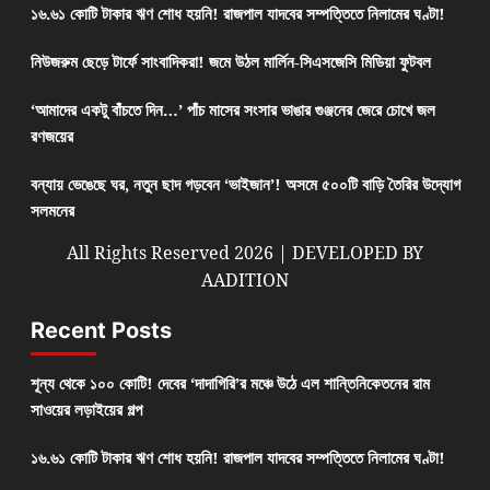
১৬.৬১ কোটি টাকার ঋণ শোধ হয়নি! রাজপাল যাদবের সম্পত্তিতে নিলামের ঘণ্টা!
নিউজরুম ছেড়ে টার্ফে সাংবাদিকরা! জমে উঠল মার্লিন-সিএসজেসি মিডিয়া ফুটবল
‘আমাদের একটু বাঁচতে দিন…’ পাঁচ মাসের সংসার ভাঙার গুঞ্জনের জেরে চোখে জল
রণজয়ের
বন্যায় ভেঙেছে ঘর, নতুন ছাদ গড়বেন ‘ভাইজান’! অসমে ৫০০টি বাড়ি তৈরির উদ্যোগ
সলমনের
All Rights Reserved 2026 | DEVELOPED BY
AADITION
Recent Posts
শূন্য থেকে ১০০ কোটি! দেবের ‘দাদাগিরি’র মঞ্চে উঠে এল শান্তিনিকেতনের রাম
সাওয়ের লড়াইয়ের গল্প
১৬.৬১ কোটি টাকার ঋণ শোধ হয়নি! রাজপাল যাদবের সম্পত্তিতে নিলামের ঘণ্টা!