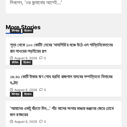
লিখলেন, ‘ওর জন্মানোর আগেই…’
More Stories
টলিপাড়া
বিনোদন
শূন্য থেকে ১০০ কোটি! দেবের ‘দাদাগিরি’র মঞ্চে উঠে এল শান্তিনিকেতনের
রাম সাওয়ের লড়াইয়ের গল্প
August 6, 2026
0
বলিউড
বিনোদন
১৬.৬১ কোটি টাকার ঋণ শোধ হয়নি! রাজপাল যাদবের সম্পত্তিতে নিলামের
ঘণ্টা!
August 6, 2026
0
টলিপাড়া
বিনোদন
‘আমাদের একটু বাঁচতে দিন…’ পাঁচ মাসের সংসার ভাঙার গুঞ্জনের জেরে চোখে
জল রণজয়ের
August 6, 2026
0