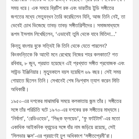
সময় ধরে। এক সময়ে ব্রিটিশ রক এবং ভারতীয় ইন্ডি সঙ্গীতের
জগতের মধ্যে সেতুবন্ধন তৈরি করেছিলেন যিনি, আজ তিনি নেই, তা
ভেবেই চোখ ভিজেছে তাবড় তাবড় সঙ্গীতশিল্পীদের। সমাজমাধ্যমে
রূপম ইসলাম লিখেছিলেন, ‘এভাবেই তুমি থেকে যাবে মিতিদা…’
কিন্তু বাংলার বুকে সত্যিই কি তিনি থেকে যেতে পারলেন?
কিংবদন্তিকে কি আদৌ মনে রেখেছে নিজের শহর কলকাতা? গত
রবিবার, ৮ জুন, প্রয়াত হয়েছেন এই প্রখ্যাত সঙ্গীত প্রযোজক এবং
সাউন্ড ইঞ্জিনিয়ার। মৃত্যুকালে বয়স হয়েছিল ৬৯ বছর। সেই সময়
গোয়াতে ছিলেন তিনি। সেখানেই শেষ নিঃশ্বাস ত্যাগ করেন মিতি
অধিকারী।
১৯৫০-এর দশকের মাঝামাঝি সময়ে কলকাতায় জন্ম তাঁর। সঙ্গীতের
সঙ্গে তাঁর পরিচিতি ঘটে ১৯৭০-এর দশকের রক সঙ্গীতের মাধ্যমে।
‘নির্বানা’, ‘রেডিওহেড’, ‘পিঙ্ক ফ্লয়েড’, ‘ফু ফাইটার্স’-এর মতো
একাধিক আইকনিক ব্যান্ডের সঙ্গে যাঁর নাম জড়িয়ে রয়েছে, সেই
‘সিলভার ফক্স’-এর প্রয়াণেই চুপ অধিকাংশ ‘সঙ্গীতপ্রেমী’রা।