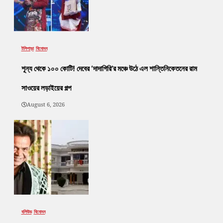
টলিপাড়া
বিনোদন
শূন্য থেকে ১০০ কোটি! দেবের ‘দাদাগিরি’র মঞ্চে উঠে এল শান্তিনিকেতনের রাম
সাওয়ের লড়াইয়ের গল্প
August 6, 2026
বলিউড
বিনোদন