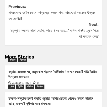
Previous:
মস্তিষ্কের জটিল রোগে আক্রান্ত সলমন খান, আত্মহত্যা করতেও উদ্যত
হন রোগীরা!
Next:
‘কেন্দ্রীয় সরকার সাড়া দেয়নি, আরও ৪-৫ বছর…’ ঘাটাল মাস্টার প্ল্যান নিয়ে
কী বললেন দেব?
More Stories
বলিউড
বিনোদন
বন্যায় ভেঙেছে ঘর, নতুন ছাদ গড়বেন ‘ভাইজান’! অসমে ৫০০টি বাড়ি তৈরির
উদ্যোগ সলমনের
August 6, 2026
0
খেলা
ট্রেন্ডিং
বলিউড
বিনোদন
তারকা-সন্তান বলেই বাড়তি প্রচার! আমার ছেলের থেকেও ভালো সাঁতারু
আছে অকপটে স্বীকার আর মাধবনের