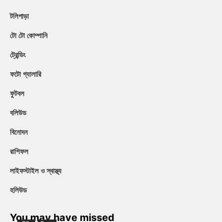
টলিপাড়া
টো টো কোম্পানি
ট্রেন্ডিং
ফটো গ্যালারি
ফুটবল
বলিউড
বিনোদন
রাশিফল
লাইফস্টাইল ও স্বাস্থ্য
হলিউড
You may have missed