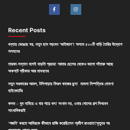
Recent Posts
বন্যায় ভেঙেছে ঘর, নতুন ছাদ গড়বেন ‘ভাইজান’! অসমে ৫০০টি বাড়ি তৈরির উদ্যোগ
সলমনের
তারকা-সন্তান বলেই বাড়তি প্রচার! আমার ছেলের থেকেও ভালো সাঁতারু আছে
অকপটে স্বীকার আর মাধবনের
নতুন সরকারের আমল, টলিপাড়ায় ফিরল কাজের ছন্দ! মামলা নিষ্পত্তির ঘোষণা
হাইকোর্টের
কলম – বুম নামিয়ে এ বার পায়ে বল! সংবাদ নয়, এবার গোলের গল্প লিখবেন
সাংবাদিকরাই
‘গজনি’ করতে আমিরকে কীভাবে রাজি করেছিলেন প্রদীপ রাওয়াত?মৃত্যুর পর
প্রকাশ্যে গোপন তথ্য