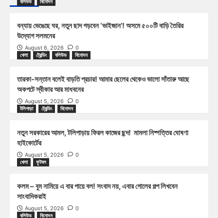
বলিউড
বিনোদন
বন্যায় ভেঙেছে ঘর, নতুন ছাদ গড়বেন ‘ভাইজান’! অসমে ৫০০টি বাড়ি তৈরির
উদ্যোগ সলমনের
August 6, 2026
0
খেলা
ট্রেন্ডিং
বলিউড
বিনোদন
তারকা-সন্তান বলেই বাড়তি প্রচার! আমার ছেলের থেকেও ভালো সাঁতারু আছে
অকপটে স্বীকার আর মাধবনের
August 5, 2026
0
টলিপাড়া
ট্রেন্ডিং
বিনোদন
নতুন সরকারের আমল, টলিপাড়ায় ফিরল কাজের ছন্দ! মামলা নিষ্পত্তির ঘোষণা
হাইকোর্টের
August 5, 2026
0
খেলা
ফুটবল
কলম – বুম নামিয়ে এ বার পায়ে বল! সংবাদ নয়, এবার গোলের গল্প লিখবেন
সাংবাদিকরাই
August 5, 2026
0
বলিউড
বিনোদন