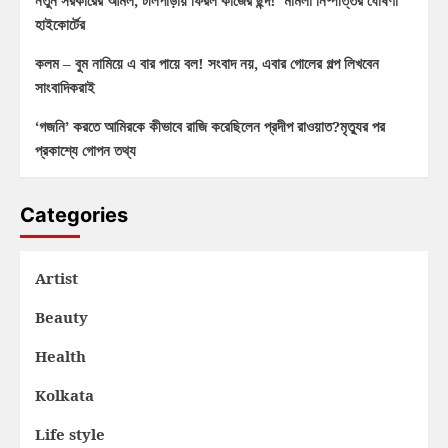
নতুন সরকারের আমল, টলিপাড়ায় ফিরল কাজের ছন্দ! মামলা নিষ্পত্তির ঘোষণা
হাইকোর্টের
কলম – বুম নামিয়ে এ বার পায়ে বল! সংবাদ নয়, এবার গোলের গল্প লিখবেন
সাংবাদিকরাই
‘গজনি’ করতে আমিরকে কীভাবে রাজি করেছিলেন প্রদীপ রাওয়াত?মৃত্যুর পর
প্রকাশ্যে গোপন তথ্য
Categories
Artist
Beauty
Health
Kolkata
Life style