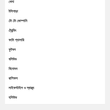
খেলা
টলিপাড়া
টো টো কোম্পানি
ট্রেন্ডিং
ফটো গ্যালারি
ফুটবল
বলিউড
বিনোদন
রাশিফল
লাইফস্টাইল ও স্বাস্থ্য
হলিউড