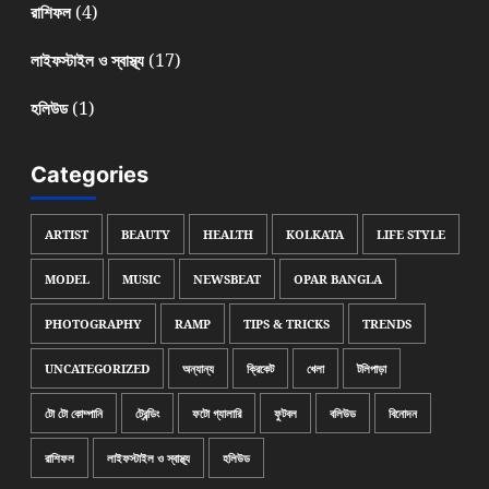
(4)
রাশিফল
(17)
লাইফস্টাইল ও স্বাস্থ্য
(1)
হলিউড
Categories
ARTIST
BEAUTY
HEALTH
KOLKATA
LIFE STYLE
MODEL
MUSIC
NEWSBEAT
OPAR BANGLA
PHOTOGRAPHY
RAMP
TIPS & TRICKS
TRENDS
UNCATEGORIZED
অন্যান্য
ক্রিকেট
খেলা
টলিপাড়া
টো টো কোম্পানি
ট্রেন্ডিং
ফটো গ্যালারি
ফুটবল
বলিউড
বিনোদন
রাশিফল
লাইফস্টাইল ও স্বাস্থ্য
হলিউড