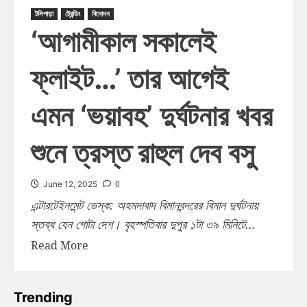
টলিপাড়া
ট্রেন্ডিং
বিনোদন
‘আগামীকাল সকালেই
ফ্লাইট…’ তার আগেই
এমন ‘ভয়াবহ’ দুর্ঘটনার খবর
শুনে ত্রস্ত রাহুল দেব বসু
0
June 12, 2025
এন্টারটেইনমেন্ট ডেস্ক: অহমদাবাদ বিমানবন্দরের বিমান দুর্ঘটনায়
স্তব্ধ যেন গোটা দেশ। বৃহস্পতিবার দুপুর ১টা ৩৯ মিনিটে...
Read More
Trending