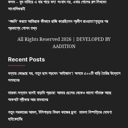
কলম – বুম নামিয়ে এ বার পায়ে বল! সংবাদ নয়, এবার গোলের গল্প লিখবেন
সাংবাদিকরাই
‘গজনি’ করতে আমিরকে কীভাবে রাজি করেছিলেন প্রদীপ রাওয়াত?মৃত্যুর পর
প্রকাশ্যে গোপন তথ্য
All Rights Reserved 2026 | DEVELOPED BY
AADITION
Recent Posts
বন্যায় ভেঙেছে ঘর, নতুন ছাদ গড়বেন ‘ভাইজান’! অসমে ৫০০টি বাড়ি তৈরির উদ্যোগ
সলমনের
তারকা-সন্তান বলেই বাড়তি প্রচার! আমার ছেলের থেকেও ভালো সাঁতারু আছে
অকপটে স্বীকার আর মাধবনের
নতুন সরকারের আমল, টলিপাড়ায় ফিরল কাজের ছন্দ! মামলা নিষ্পত্তির ঘোষণা
হাইকোর্টের