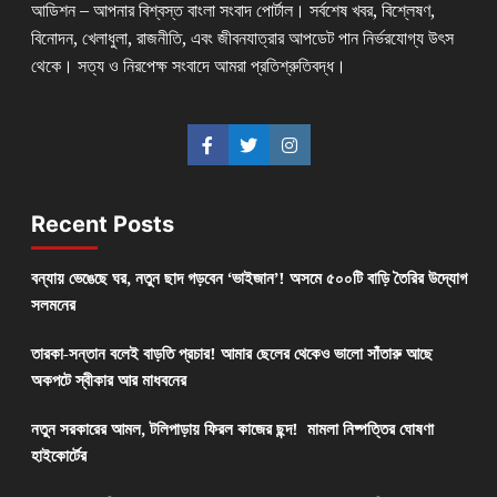
আডিশন – আপনার বিশ্বস্ত বাংলা সংবাদ পোর্টাল। সর্বশেষ খবর, বিশ্লেষণ,
বিনোদন, খেলাধুলা, রাজনীতি, এবং জীবনযাত্রার আপডেট পান নির্ভরযোগ্য উৎস
থেকে। সত্য ও নিরপেক্ষ সংবাদে আমরা প্রতিশ্রুতিবদ্ধ।
Recent Posts
বন্যায় ভেঙেছে ঘর, নতুন ছাদ গড়বেন ‘ভাইজান’! অসমে ৫০০টি বাড়ি তৈরির উদ্যোগ
সলমনের
তারকা-সন্তান বলেই বাড়তি প্রচার! আমার ছেলের থেকেও ভালো সাঁতারু আছে
অকপটে স্বীকার আর মাধবনের
নতুন সরকারের আমল, টলিপাড়ায় ফিরল কাজের ছন্দ! মামলা নিষ্পত্তির ঘোষণা
হাইকোর্টের