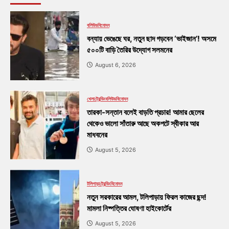
বলিউড
বিনোদন
বন্যায় ভেঙেছে ঘর, নতুন ছাদ গড়বেন ‘ভাইজান’! অসমে
৫০০টি বাড়ি তৈরির উদ্যোগ সলমনের
August 6, 2026
খেলা
ট্রেন্ডিং
বলিউড
বিনোদন
তারকা-সন্তান বলেই বাড়তি প্রচার! আমার ছেলের
থেকেও ভালো সাঁতারু আছে অকপটে স্বীকার আর
মাধবনের
August 5, 2026
টলিপাড়া
ট্রেন্ডিং
বিনোদন
নতুন সরকারের আমল, টলিপাড়ায় ফিরল কাজের ছন্দ!
মামলা নিষ্পত্তির ঘোষণা হাইকোর্টের
August 5, 2026