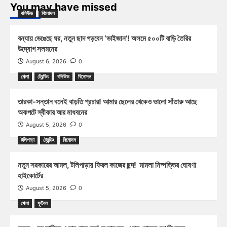
You may have missed
বলিউড
বিনোদন
বন্যায় ভেঙেছে ঘর, নতুন ছাদ গড়বেন ‘ভাইজান’! অসমে ৫০০টি বাড়ি তৈরির
উদ্যোগ সলমনের
August 6, 2026
0
খেলা
ট্রেন্ডিং
বলিউড
বিনোদন
তারকা-সন্তান বলেই বাড়তি প্রচার! আমার ছেলের থেকেও ভালো সাঁতারু আছে
অকপটে স্বীকার আর মাধবনের
August 5, 2026
0
টলিপাড়া
ট্রেন্ডিং
বিনোদন
নতুন সরকারের আমল, টলিপাড়ায় ফিরল কাজের ছন্দ! মামলা নিষ্পত্তির ঘোষণা
হাইকোর্টের
August 5, 2026
0
খেলা
ফুটবল