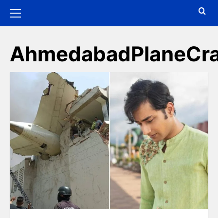
AhmedabadPlaneCr