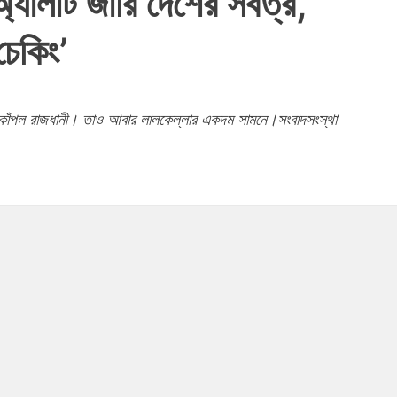
যালার্ট জারি দেশের সর্বত্র,
েকিং’
ে কাঁপল রাজধানী। তাও আবার লালকেল্লার একদম সামনে।সংবাদসংস্থা