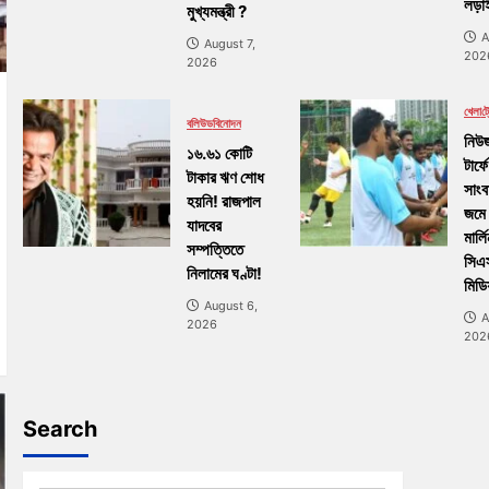
লড়াই
মুখ্যমন্ত্রী ?
A
August 7,
202
2026
খেলা
ট্র
বলিউড
বিনোদন
নিউজ
১৬.৬১ কোটি
টার্ফে
টাকার ঋণ শোধ
সাংব
হয়নি! রাজপাল
জমে
যাদবের
মার্ল
সম্পত্তিতে
সিএ
নিলামের ঘণ্টা!
মিডি
August 6,
A
2026
202
Search