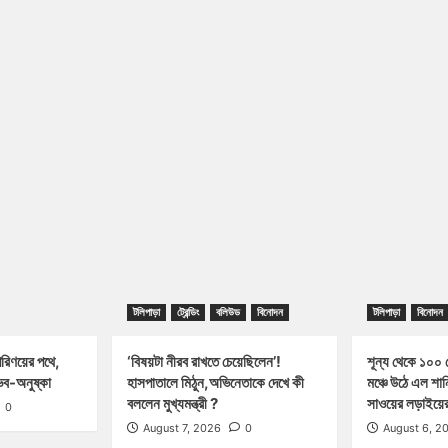
টলিপাড়া
ট্রেন্ডিং
বলিউড
বিনোদন
টলিপাড়া
বিনোদন
পরিণয়ের পথে,
‘বিষয়টা নীরব রাখতে চেয়েছিলেন’!
শূন্য থেকে ১০০ ক
ব-অনুষ্কা
হাসপাতালে মিঠুন,অভিনেতাকে দেখে কী
মঞ্চে উঠে এল শা
বললেন মুখ্যমন্ত্রী ?
সাওয়ের লড়াইয়ের 
0
August 7, 2026
0
August 6, 2