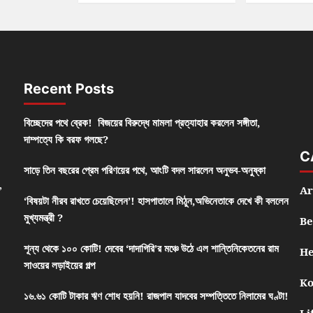
Recent Posts
বিচ্ছেদের পথে ব্রেক! বিজয়ের বিরুদ্ধে মামলা প্রত্যাহার করলেন সঙ্গীতা,
দাম্পত্যে কি বরফ গলছে?
C
সাড়ে তিন বছরের প্রেম পরিণয়ের পথে, আংটি বদল সারলেন অনুভব-অনুষ্কা
,
Ar
‘বিষয়টা নীরব রাখতে চেয়েছিলেন’! হাসপাতালে মিঠুন,অভিনেতাকে দেখে কী বললেন
মুখ্যমন্ত্রী ?
Be
শূন্য থেকে ১০০ কোটি! দেবের ‘দাদাগিরি’র মঞ্চে উঠে এল শান্তিনিকেতনের রাম
He
সাওয়ের লড়াইয়ের গল্প
Ko
১৬.৬১ কোটি টাকার ঋণ শোধ হয়নি! রাজপাল যাদবের সম্পত্তিতে নিলামের ঘণ্টা!