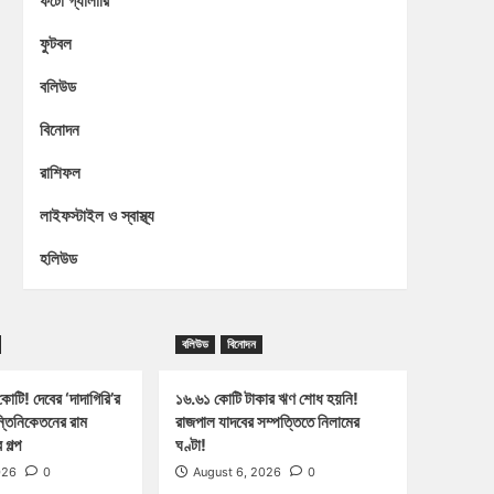
ফটো গ্যালারি
ফুটবল
বলিউড
বিনোদন
রাশিফল
লাইফস্টাইল ও স্বাস্থ্য
হলিউড
বলিউড
বিনোদন
োটি! দেবের ‘দাদাগিরি’র
১৬.৬১ কোটি টাকার ঋণ শোধ হয়নি!
ন্তিনিকেতনের রাম
রাজপাল যাদবের সম্পত্তিতে নিলামের
গল্প
ঘণ্টা!
026
0
August 6, 2026
0