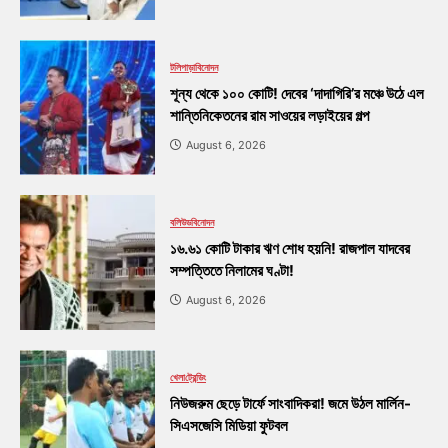
টলিপাড়া
বিনোদন
শূন্য থেকে ১০০ কোটি! দেবের ‘দাদাগিরি’র মঞ্চে উঠে এল
শান্তিনিকেতনের রাম সাওয়ের লড়াইয়ের গল্প
August 6, 2026
বলিউড
বিনোদন
১৬.৬১ কোটি টাকার ঋণ শোধ হয়নি! রাজপাল যাদবের
সম্পত্তিতে নিলামের ঘণ্টা!
August 6, 2026
খেলা
ট্রেন্ডিং
নিউজরুম ছেড়ে টার্ফে সাংবাদিকরা! জমে উঠল মার্লিন-
সিএসজেসি মিডিয়া ফুটবল