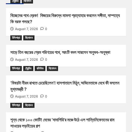
ট্রেন্ডিং
বিনোদন
বিচ্ছেদের পথে ব্রেক! বিজয়ের বিরুদ্ধে মামলা প্রত্যাহার করলেন সঙ্গীতা, দাম্পত্যে
কি বরফ গলছে?
August 7, 2026
0
টলিপাড়া
বিনোদন
সাড়ে তিন বছরের প্রেম পরিণয়ের পথে, আংটি বদল সারলেন অনুভব-অনুষ্কা
August 7, 2026
0
টলিপাড়া
ট্রেন্ডিং
বলিউড
বিনোদন
‘বিষয়টা নীরব রাখতে চেয়েছিলেন’! হাসপাতালে মিঠুন,অভিনেতাকে দেখে কী বললেন
মুখ্যমন্ত্রী ?
August 7, 2026
0
টলিপাড়া
বিনোদন
শূন্য থেকে ১০০ কোটি! দেবের ‘দাদাগিরি’র মঞ্চে উঠে এল শান্তিনিকেতনের রাম
সাওয়ের লড়াইয়ের গল্প