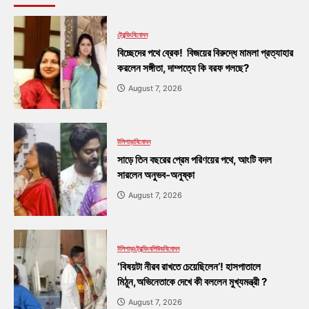
ট্রেন্ডিং
বিনোদন
বিচ্ছেদের পথে ব্রেক! বিজয়ের বিরুদ্ধে মামলা প্রত্যাহার
করলেন সঙ্গীতা, দাম্পত্যে কি বরফ গলছে?
August 7, 2026
টলিপাড়া
বিনোদন
সাড়ে তিন বছরের প্রেম পরিণয়ের পথে, আংটি বদল
সারলেন অনুভব-অনুষ্কা
August 7, 2026
টলিপাড়া
ট্রেন্ডিং
বলিউড
বিনোদন
‘বিষয়টা নীরব রাখতে চেয়েছিলেন’! হাসপাতালে
মিঠুন,অভিনেতাকে দেখে কী বললেন মুখ্যমন্ত্রী ?
August 7, 2026