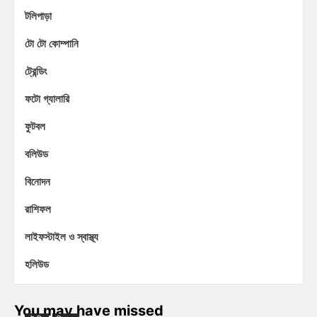
টলিপাড়া
টো টো কোম্পানি
ট্রেন্ডিং
ফটো গ্যালারি
ফুটবল
বলিউড
বিনোদন
রাশিফল
লাইফস্টাইল ও স্বাস্থ্য
হলিউড
You may have missed