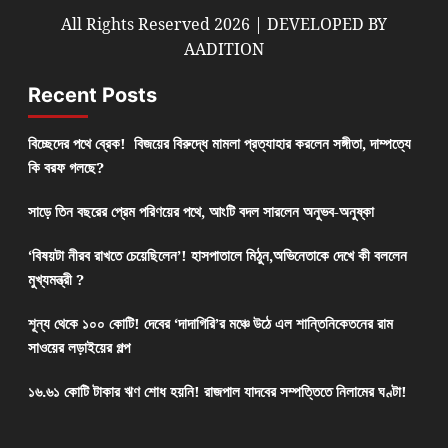
All Rights Reserved 2026 | DEVELOPED BY
AADITION
Recent Posts
বিচ্ছেদের পথে ব্রেক! বিজয়ের বিরুদ্ধে মামলা প্রত্যাহার করলেন সঙ্গীতা, দাম্পত্যে
কি বরফ গলছে?
সাড়ে তিন বছরের প্রেম পরিণয়ের পথে, আংটি বদল সারলেন অনুভব-অনুষ্কা
‘বিষয়টা নীরব রাখতে চেয়েছিলেন’! হাসপাতালে মিঠুন,অভিনেতাকে দেখে কী বললেন
মুখ্যমন্ত্রী ?
শূন্য থেকে ১০০ কোটি! দেবের ‘দাদাগিরি’র মঞ্চে উঠে এল শান্তিনিকেতনের রাম
সাওয়ের লড়াইয়ের গল্প
১৬.৬১ কোটি টাকার ঋণ শোধ হয়নি! রাজপাল যাদবের সম্পত্তিতে নিলামের ঘণ্টা!