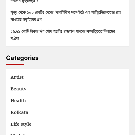
বললেন মুখ্যমন্ত্রী ?
শূন্য থেকে ১০০ কোটি! দেবের ‘দাদাগিরি’র মঞ্চে উঠে এল শান্তিনিকেতনের রাম
সাওয়ের লড়াইয়ের গল্প
১৬.৬১ কোটি টাকার ঋণ শোধ হয়নি! রাজপাল যাদবের সম্পত্তিতে নিলামের
ঘণ্টা!
Categories
Artist
Beauty
Health
Kolkata
Life style