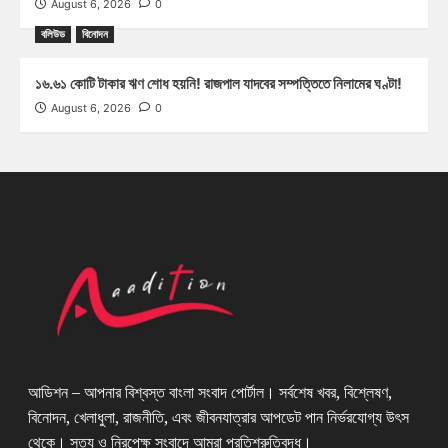
August 6, 2026
0
বলিউড
বিনোদন
১৬.৬১ কোটি টাকার ঋণ শোধ হয়নি! রাজপাল যাদবের সম্পত্তিতে নিলামের ঘণ্টা!
August 6, 2026
0
আডিশন – আপনার বিশ্বস্ত বাংলা সংবাদ পোর্টাল। সর্বশেষ খবর, বিশ্লেষণ,
বিনোদন, খেলাধুলা, রাজনীতি, এবং জীবনযাত্রার আপডেট পান নির্ভরযোগ্য উৎস
থেকে। সত্য ও নিরপেক্ষ সংবাদে আমরা প্রতিশ্রুতিবদ্ধ।