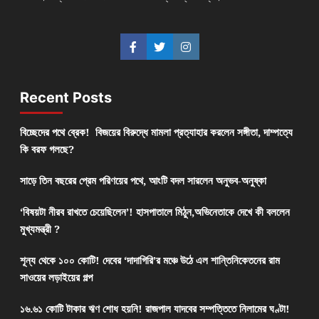
Recent Posts
বিচ্ছেদের পথে ব্রেক! বিজয়ের বিরুদ্ধে মামলা প্রত্যাহার করলেন সঙ্গীতা, দাম্পত্যে
কি বরফ গলছে?
সাড়ে তিন বছরের প্রেম পরিণয়ের পথে, আংটি বদল সারলেন অনুভব-অনুষ্কা
‘বিষয়টা নীরব রাখতে চেয়েছিলেন’! হাসপাতালে মিঠুন,অভিনেতাকে দেখে কী বললেন
মুখ্যমন্ত্রী ?
শূন্য থেকে ১০০ কোটি! দেবের ‘দাদাগিরি’র মঞ্চে উঠে এল শান্তিনিকেতনের রাম
সাওয়ের লড়াইয়ের গল্প
১৬.৬১ কোটি টাকার ঋণ শোধ হয়নি! রাজপাল যাদবের সম্পত্তিতে নিলামের ঘণ্টা!