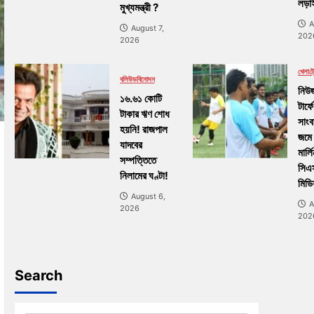
লড়াই
মুখ্যমন্ত্রী ?
A
August 7,
202
2026
খেলা
ট্র
বলিউড
বিনোদন
নিউজ
১৬.৬১ কোটি
টার্ফে
টাকার ঋণ শোধ
সাংব
হয়নি! রাজপাল
জমে
যাদবের
মার্ল
সম্পত্তিতে
সিএ
নিলামের ঘণ্টা!
মিডি
August 6,
A
2026
202
Search