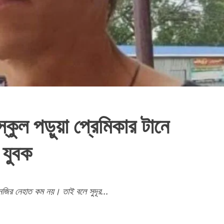
্কুল পড়ুয়া প্রেমিকার টানে
 যুবক
র নজির নেহাত কম নয়। তাই বলে সুদূর...