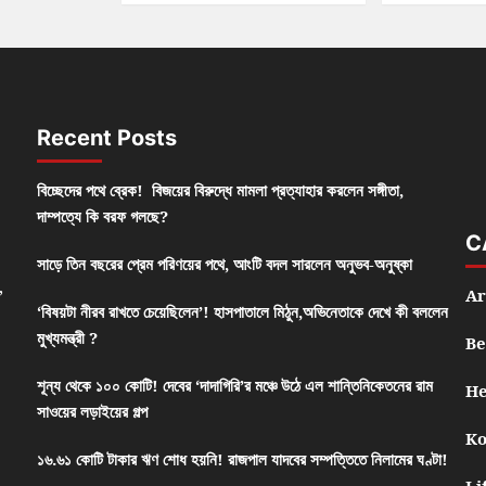
Recent Posts
বিচ্ছেদের পথে ব্রেক! বিজয়ের বিরুদ্ধে মামলা প্রত্যাহার করলেন সঙ্গীতা,
দাম্পত্যে কি বরফ গলছে?
C
সাড়ে তিন বছরের প্রেম পরিণয়ের পথে, আংটি বদল সারলেন অনুভব-অনুষ্কা
,
Ar
‘বিষয়টা নীরব রাখতে চেয়েছিলেন’! হাসপাতালে মিঠুন,অভিনেতাকে দেখে কী বললেন
মুখ্যমন্ত্রী ?
Be
শূন্য থেকে ১০০ কোটি! দেবের ‘দাদাগিরি’র মঞ্চে উঠে এল শান্তিনিকেতনের রাম
He
সাওয়ের লড়াইয়ের গল্প
Ko
১৬.৬১ কোটি টাকার ঋণ শোধ হয়নি! রাজপাল যাদবের সম্পত্তিতে নিলামের ঘণ্টা!