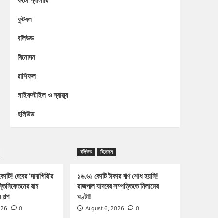
ফটো গ্যালারি
ফুটবল
বলিউড
বিনোদন
রাশিফল
লাইফস্টাইল ও স্বাস্থ্য
হলিউড
বলিউড
বিনোদন
োটি! দেবের ‘দাদাগিরি’র
১৬.৬১ কোটি টাকার ঋণ শোধ হয়নি!
ন্তিনিকেতনের রাম
রাজপাল যাদবের সম্পত্তিতে নিলামের
গল্প
ঘণ্টা!
026
0
August 6, 2026
0