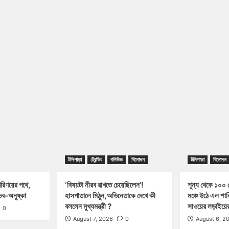
টলিপাড়া
ট্রেন্ডিং
বলিউড
বিনোদন
টলিপাড়া
বিনোদন
পরিণয়ের পথে,
‘বিষয়টা নীরব রাখতে চেয়েছিলেন’!
শূন্য থেকে ১০০ ক
ব-অনুষ্কা
হাসপাতালে মিঠুন,অভিনেতাকে দেখে কী
মঞ্চে উঠে এল শা
বললেন মুখ্যমন্ত্রী ?
সাওয়ের লড়াইয়ের 
0
August 7, 2026
0
August 6, 2