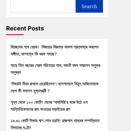
Search
Recent Posts
বিচ্ছেদের পথে ব্রেক! বিজয়ের বিরুদ্ধে মামলা প্রত্যাহার করলেন
সঙ্গীতা, দাম্পত্যে কি বরফ গলছে?
সাড়ে তিন বছরের প্রেম পরিণয়ের পথে, আংটি বদল সারলেন অনুভব-
অনুষ্কা
‘বিষয়টা নীরব রাখতে চেয়েছিলেন’! হাসপাতালে মিঠুন,অভিনেতাকে
দেখে কী বললেন মুখ্যমন্ত্রী ?
শূন্য থেকে ১০০ কোটি! দেবের ‘দাদাগিরি’র মঞ্চে উঠে এল
শান্তিনিকেতনের রাম সাওয়ের লড়াইয়ের গল্প
১৬.৬১ কোটি টাকার ঋণ শোধ হয়নি! রাজপাল যাদবের সম্পত্তিতে
নিলামের ঘণ্টা!