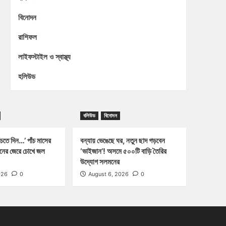
বিনোদন
রাশিফল
লাইফস্টাইল ও স্বাস্থ্য
হলিউড
বলিউড
বিনোদন
চতে দিন…’ পাঁচ মাসের
বন্যায় ভেঙেছে ঘর, নতুন ছাদ গড়বেন
্জনের জেরে চোখে জল
‘ভাইজান’! অসমে ৫০০টি বাড়ি তৈরির
উদ্যোগ সলমনের
026
0
August 6, 2026
0