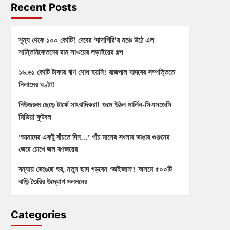
Recent Posts
শূন্য থেকে ১০০ কোটি! দেবের ‘দাদাগিরি’র মঞ্চে উঠে এল
শান্তিনিকেতনের রাম সাওয়ের লড়াইয়ের গল্প
১৬.৬১ কোটি টাকার ঋণ শোধ হয়নি! রাজপাল যাদবের সম্পত্তিতে
নিলামের ঘণ্টা!
নিউজরুম ছেড়ে টার্ফে সাংবাদিকরা! জমে উঠল মার্লিন-সিএসজেসি
মিডিয়া ফুটবল
‘আমাদের একটু বাঁচতে দিন…’ পাঁচ মাসের সংসার ভাঙার গুঞ্জনের
জেরে চোখে জল রণজয়ের
বন্যায় ভেঙেছে ঘর, নতুন ছাদ গড়বেন ‘ভাইজান’! অসমে ৫০০টি
বাড়ি তৈরির উদ্যোগ সলমনের
Categories