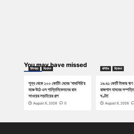
You may have missed
টলিপাড়া
বিনোদন
বলিউড
বিনোদন
শূন্য থেকে ১০০ কোটি! দেবের ‘দাদাগিরি’র
১৬.৬১ কোটি টাকার ঋণ
মঞ্চে উঠে এল শান্তিনিকেতনের রাম
রাজপাল যাদবের সম্পত্ত
সাওয়ের লড়াইয়ের গল্প
ঘণ্টা!
August 6, 2026
0
August 6, 2026