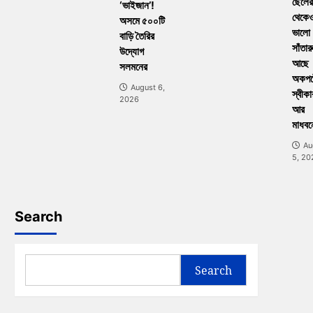
ছেলের
‘ভাইজান’!
থেকে
অসমে ৫০০টি
ভালো
বাড়ি তৈরির
সাঁতার
উদ্যোগ
আছে
সলমনের
অকপট
August 6,
স্বীকা
2026
আর
মাধবন
Au
5, 20
Search
Search