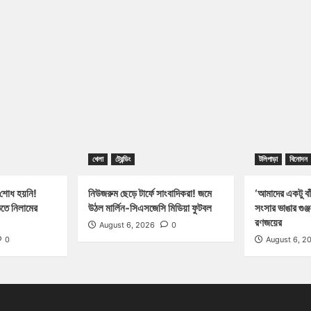
খেলা
ট্রেন্ডিং
টলিপাড়া
বিনোদন
 শোধ হয়নি!
নিউজরুম ছেড়ে টার্ফে সাংবাদিকরা! জমে
‘আমাদের একটু বাঁ
িতে নিলামের
উঠল মার্লিন-সিএসজেসি মিডিয়া ফুটবল
সংসার ভাঙার গুঞ
রণজয়ের
August 6, 2026
0
0
August 6, 2