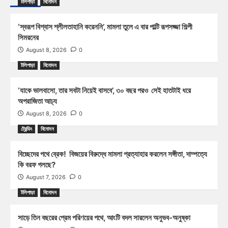
টলিপাড়া
বিনোদন
‘স্বরূপ বিশ্বাস শ্লীলতাহানি করেননি’, মামলা তুলে এ বার পাল্টি রূপসজ্জা শিল্পী
সিমরনের
August 8, 2026
0
টলিপাড়া
বিনোদন
‘যাকে ভালবাসো, তার সবটা নিয়েই বাসবে’, ৩০ বছর পরও সেই হাতটাই ধরে
অপরাজিতা আঢ্য
August 8, 2026
0
ট্রেন্ডিং
বিনোদন
বিচ্ছেদের পথে ব্রেক! বিজয়ের বিরুদ্ধে মামলা প্রত্যাহার করলেন সঙ্গীতা, দাম্পত্যে
কি বরফ গলছে?
August 7, 2026
0
টলিপাড়া
বিনোদন
সাড়ে তিন বছরের প্রেম পরিণয়ের পথে, আংটি বদল সারলেন অনুভব-অনুষ্কা