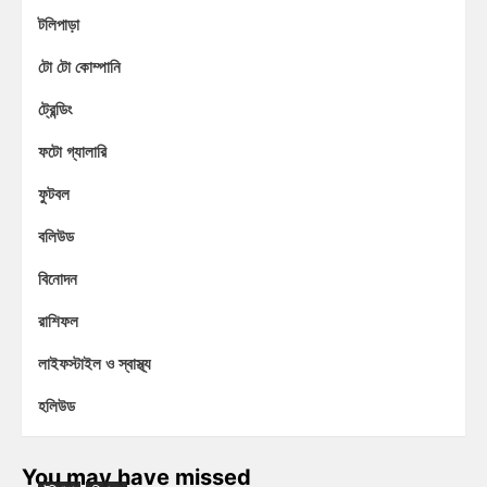
টলিপাড়া
টো টো কোম্পানি
ট্রেন্ডিং
ফটো গ্যালারি
ফুটবল
বলিউড
বিনোদন
রাশিফল
লাইফস্টাইল ও স্বাস্থ্য
হলিউড
You may have missed