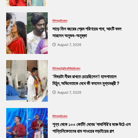
টলিপাড়া
বিনোদন
সাড়ে তিন বছরের প্রেম পরিণয়ের পথে, আংটি বদল
সারলেন অনুভব-অনুষ্কা
August 7, 2026
টলিপাড়া
ট্রেন্ডিং
বলিউড
বিনোদন
‘বিষয়টা নীরব রাখতে চেয়েছিলেন’! হাসপাতালে
মিঠুন,অভিনেতাকে দেখে কী বললেন মুখ্যমন্ত্রী ?
August 7, 2026
টলিপাড়া
বিনোদন
শূন্য থেকে ১০০ কোটি! দেবের ‘দাদাগিরি’র মঞ্চে উঠে এল
শান্তিনিকেতনের রাম সাওয়ের লড়াইয়ের গল্প