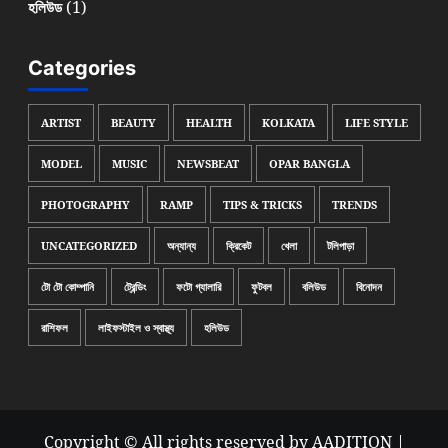
(1)
হলিউড
Categories
ARTIST
BEAUTY
HEALTH
KOLKATA
LIFE STYLE
MODEL
MUSIC
NEWSBEAT
OPAR BANGLA
PHOTOGRAPHY
RAMP
TIPS & TRICKS
TRENDS
UNCATEGORIZED
অন্যান্য
ক্রিকেট
খেলা
টলিপাড়া
টো টো কোম্পানি
ট্রেন্ডিং
ফটো গ্যালারি
ফুটবল
বলিউড
বিনোদন
রাশিফল
লাইফস্টাইল ও স্বাস্থ্য
হলিউড
Copyright © All rights reserved by AADITION
|