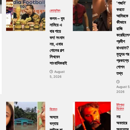
‘গজনি’
করতে
খেলা
ফুটবল
আমিরকে
কলম – বুম
কীভাবে
নামিয়ে এ
রাজি
বার পায়ে
করেছিলে
বল! সংবাদ
প্রদীপ
নয়, এবার
রাওয়াত?
গোলের গল্প
মৃত্যুর পর
লিখবেন
প্রকাশ্যে
সাংবাদিকরাই
গোপন
August
তথ্য
5, 2026
August 5
2026
টলিপাড়া
বিনোদন
বিনোদন
নয়
অসমে
অবতারে
বন্যায়
অনন্তের
আটকে মা,