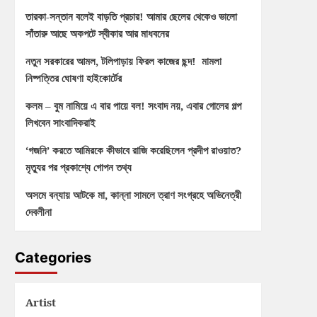
তারকা-সন্তান বলেই বাড়তি প্রচার! আমার ছেলের থেকেও ভালো
সাঁতারু আছে অকপটে স্বীকার আর মাধবনের
নতুন সরকারের আমল, টলিপাড়ায় ফিরল কাজের ছন্দ! মামলা
নিষ্পত্তির ঘোষণা হাইকোর্টের
কলম – বুম নামিয়ে এ বার পায়ে বল! সংবাদ নয়, এবার গোলের গল্প
লিখবেন সাংবাদিকরাই
‘গজনি’ করতে আমিরকে কীভাবে রাজি করেছিলেন প্রদীপ রাওয়াত?
মৃত্যুর পর প্রকাশ্যে গোপন তথ্য
অসমে বন্যায় আটকে মা, কান্না সামলে ত্রাণ সংগ্রহে অভিনেত্রী
দেবলীনা
Categories
Artist