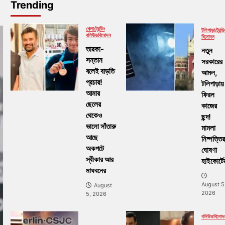
Trending
খেলা
ট্রেন্ডিং
টলিপাড়া
ট্রেন্ডি
বলিউড
বিনোদন
বিনোদন
তারকা-
নতুন
সন্তান
সরকারের
বলেই বাড়তি
আমল,
প্রচার!
টলিপাড়ায়
আমার
ফিরল
ছেলের
কাজের
থেকেও
ছন্দ!
ভালো সাঁতারু
মামলা
আছে
নিষ্পত্তির
অকপটে
ঘোষণা
স্বীকার আর
হাইকোর্টে
মাধবনের
August 5
August
2026
5, 2026
বলিউড
বিনোদ