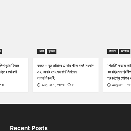
ন
খেলা
ফুটবল
বলিউড
বিনোদন
পাড়ায় ফিরল
কলম – বুম নামিয়ে এ বার পায়ে বল! সংবাদ
‘গজনি’ করতে আম
পত্তির ঘোষণা
নয়, এবার গোলের গল্প লিখবেন
করেছিলেন প্রদীপ
সাংবাদিকরাই
প্রকাশ্যে গোপন 
0
August 5, 2026
0
August 5, 2
Recent Posts