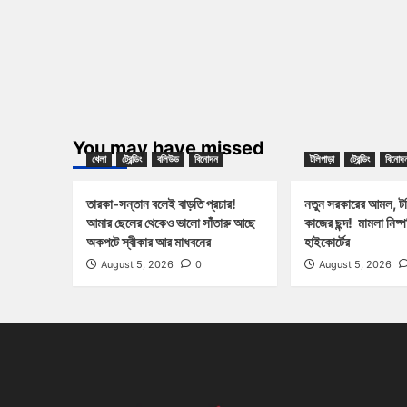
You may have missed
খেলা
ট্রেন্ডিং
বলিউড
বিনোদন
টলিপাড়া
ট্রেন্ডিং
বিনোদ
তারকা-সন্তান বলেই বাড়তি প্রচার!
নতুন সরকারের আমল, টলি
আমার ছেলের থেকেও ভালো সাঁতারু আছে
কাজের ছন্দ! মামলা নিষ্
অকপটে স্বীকার আর মাধবনের
হাইকোর্টের
August 5, 2026
0
August 5, 2026