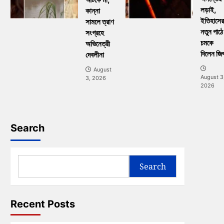
লড়াই,
কান্না
ইতিহাসের
সামলে ত্রাণ
নতুন পাঠে
সংগ্রহে
চমকে
অভিনেত্রী
দিলেন জি
দেবলীনা
August
August 3
3, 2026
2026
Search
Search
Recent Posts