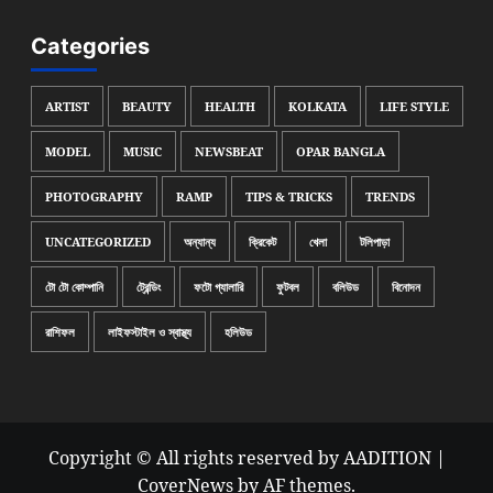
Categories
ARTIST
BEAUTY
HEALTH
KOLKATA
LIFE STYLE
MODEL
MUSIC
NEWSBEAT
OPAR BANGLA
PHOTOGRAPHY
RAMP
TIPS & TRICKS
TRENDS
UNCATEGORIZED
অন্যান্য
ক্রিকেট
খেলা
টলিপাড়া
টো টো কোম্পানি
ট্রেন্ডিং
ফটো গ্যালারি
ফুটবল
বলিউড
বিনোদন
রাশিফল
লাইফস্টাইল ও স্বাস্থ্য
হলিউড
Copyright © All rights reserved by AADITION
|
CoverNews
by AF themes.