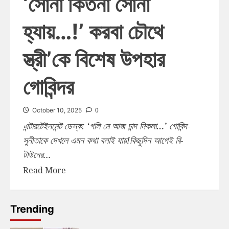
‘সোনা কিতনা সোনা
হ্যায়…!’ করবা চৌথে
স্ত্রী’কে বিশেষ উপহার
গোবিন্দর
0
October 10, 2025
এন্টারটেইনমেন্ট ডেস্ক: ‘গলি মে আজ চান্দ নিকলা…’ গোবিন্দ-
সুনীতাকে দেখলে এমন কথা বলাই যায়!কিছুদিন আগেই বি-
টাউনের...
Read More
Trending