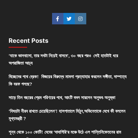
Recent Posts
‘যাকে ভালবাসো, তার সবটা নিয়েই বাসবে’, ৩০ বছর পরও সেই হাতটাই ধরে
অপরাজিতা আঢ্য
বিচ্ছেদের পথে ব্রেক! বিজয়ের বিরুদ্ধে মামলা প্রত্যাহার করলেন সঙ্গীতা, দাম্পত্যে
কি বরফ গলছে?
সাড়ে তিন বছরের প্রেম পরিণয়ের পথে, আংটি বদল সারলেন অনুভব-অনুষ্কা
‘বিষয়টা নীরব রাখতে চেয়েছিলেন’! হাসপাতালে মিঠুন,অভিনেতাকে দেখে কী বললেন
মুখ্যমন্ত্রী ?
শূন্য থেকে ১০০ কোটি! দেবের ‘দাদাগিরি’র মঞ্চে উঠে এল শান্তিনিকেতনের রাম