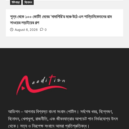
টলিপাড়া
বিনোদন
শূন্য থেকে ১০০ কোটি! দেবের ‘দাদাগিরি’র মঞ্চে উঠে এল শান্তিনিকেতনের রাম
সাওয়ের লড়াইয়ের গল্প
August 6, 2026
0
আডিশন – আপনার বিশ্বস্ত বাংলা সংবাদ পোর্টাল। সর্বশেষ খবর, বিশ্লেষণ,
বিনোদন, খেলাধুলা, রাজনীতি, এবং জীবনযাত্রার আপডেট পান নির্ভরযোগ্য উৎস
থেকে। সত্য ও নিরপেক্ষ সংবাদে আমরা প্রতিশ্রুতিবদ্ধ।