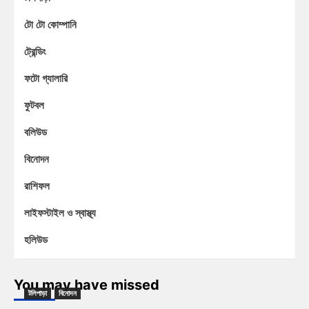
টো টো কোম্পানি
ট্রেন্ডিং
ফটো গ্যালারি
ফুটবল
বলিউড
বিনোদন
রাশিফল
লাইফস্টাইল ও স্বাস্থ্য
হলিউড
You may have missed
টলিপাড়া
বিনোদন