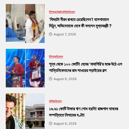
টলিপাড়া
ট্রেন্ডিং
বলিউড
বিনোদন
‘বিষয়টা নীরব রাখতে চেয়েছিলেন’! হাসপাতালে
মিঠুন,অভিনেতাকে দেখে কী বললেন মুখ্যমন্ত্রী ?
August 7, 2026
টলিপাড়া
বিনোদন
শূন্য থেকে ১০০ কোটি! দেবের ‘দাদাগিরি’র মঞ্চে উঠে এল
শান্তিনিকেতনের রাম সাওয়ের লড়াইয়ের গল্প
August 6, 2026
বলিউড
বিনোদন
১৬.৬১ কোটি টাকার ঋণ শোধ হয়নি! রাজপাল যাদবের
সম্পত্তিতে নিলামের ঘণ্টা!
August 6, 2026