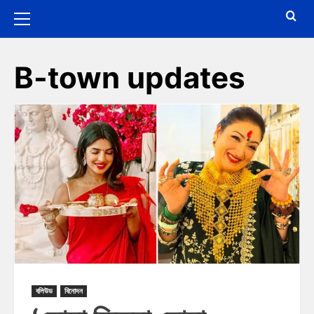
B-town updates
বলিউড
বিনোদন