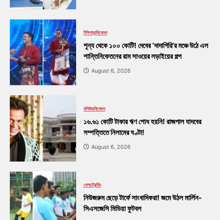
টলিপাড়া
বিনোদন
শূন্য থেকে ১০০ কোটি! দেবের ‘দাদাগিরি’র মঞ্চে উঠে এল
শান্তিনিকেতনের রাম সাওয়ের লড়াইয়ের গল্প
August 6, 2026
বলিউড
বিনোদন
১৬.৬১ কোটি টাকার ঋণ শোধ হয়নি! রাজপাল যাদবের
সম্পত্তিতে নিলামের ঘণ্টা!
August 6, 2026
খেলা
ট্রেন্ডিং
নিউজরুম ছেড়ে টার্ফে সাংবাদিকরা! জমে উঠল মার্লিন-
সিএসজেসি মিডিয়া ফুটবল