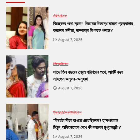
ট্রেন্ডিং
বিনোদন
বিচ্ছেদের পথে ব্রেক! বিজয়ের বিরুদ্ধে মামলা প্রত্যাহার
করলেন সঙ্গীতা, দাম্পত্যে কি বরফ গলছে?
August 7, 2026
টলিপাড়া
বিনোদন
সাড়ে তিন বছরের প্রেম পরিণয়ের পথে, আংটি বদল
সারলেন অনুভব-অনুষ্কা
August 7, 2026
টলিপাড়া
ট্রেন্ডিং
বলিউড
বিনোদন
‘বিষয়টা নীরব রাখতে চেয়েছিলেন’! হাসপাতালে
মিঠুন,অভিনেতাকে দেখে কী বললেন মুখ্যমন্ত্রী ?
August 7, 2026