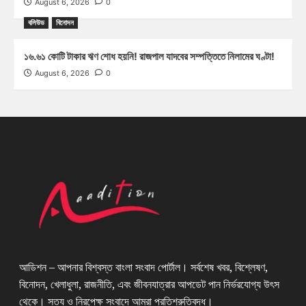
August 6, 2026
0
বলিউড
বিনোদন
১৬.৬১ কোটি টাকার ঋণ শোধ হয়নি! রাজপাল যাদবের সম্পত্তিতে নিলামের ঘণ্টা!
August 6, 2026
0
আডিশন – আপনার বিশ্বস্ত বাংলা সংবাদ পোর্টাল। সর্বশেষ খবর, বিশ্লেষণ,
বিনোদন, খেলাধুলা, রাজনীতি, এবং জীবনযাত্রার আপডেট পান নির্ভরযোগ্য উৎস
থেকে। সত্য ও নিরপেক্ষ সংবাদে আমরা প্রতিশ্রুতিবদ্ধ।