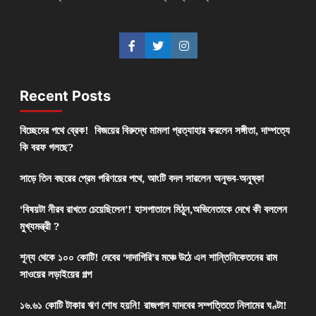
Recent Posts
বিচ্ছেদের পথে ব্রেক! বিজয়ের বিরুদ্ধে মামলা প্রত্যাহার করলেন সঙ্গীতা, দাম্পত্যে
কি বরফ গলছে?
সাড়ে তিন বছরের প্রেম পরিণয়ের পথে, আংটি বদল সারলেন অনুভব-অনুষ্কা
‘বিষয়টা নীরব রাখতে চেয়েছিলেন’! হাসপাতালে মিঠুন,অভিনেতাকে দেখে কী বললেন
মুখ্যমন্ত্রী ?
শূন্য থেকে ১০০ কোটি! দেবের ‘দাদাগিরি’র মঞ্চে উঠে এল শান্তিনিকেতনের রাম
সাওয়ের লড়াইয়ের গল্প
১৬.৬১ কোটি টাকার ঋণ শোধ হয়নি! রাজপাল যাদবের সম্পত্তিতে নিলামের ঘণ্টা!