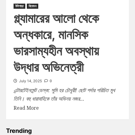
টলিপাড়া
বিনোদন
গ্ল্যামারের আলো থেকে
অন্ধকারে, মানসিক
ভারসাম্যহীন অবস্থায়
উদ্ধার অভিনেত্রী
0
July 14, 2025
এন্টারটেইনমেন্ট ডেস্ক: সুমি হর চৌধুরী! ছোট পর্দার পরিচিত মুখ
তিনি। বহু ধারাবাহিকে তাঁর অভিনয় নজর...
Read More
Trending