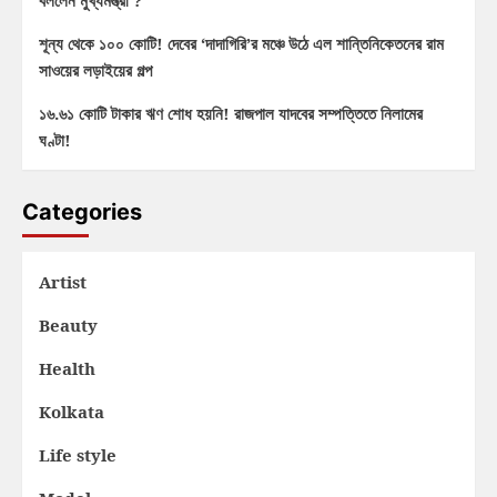
বললেন মুখ্যমন্ত্রী ?
শূন্য থেকে ১০০ কোটি! দেবের ‘দাদাগিরি’র মঞ্চে উঠে এল শান্তিনিকেতনের রাম
সাওয়ের লড়াইয়ের গল্প
১৬.৬১ কোটি টাকার ঋণ শোধ হয়নি! রাজপাল যাদবের সম্পত্তিতে নিলামের
ঘণ্টা!
Categories
Artist
Beauty
Health
Kolkata
Life style