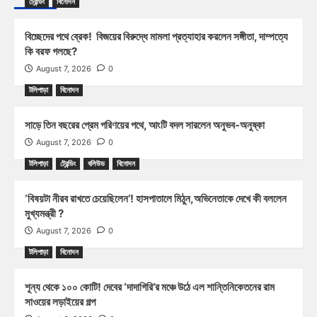
ট্রেন্ডিং
বিনোদন
বিচ্ছেদের পথে ব্রেক! বিজয়ের বিরুদ্ধে মামলা প্রত্যাহার করলেন সঙ্গীতা, দাম্পত্যে
কি বরফ গলছে?
August 7, 2026
0
টলিপাড়া
বিনোদন
সাড়ে তিন বছরের প্রেম পরিণয়ের পথে, আংটি বদল সারলেন অনুভব-অনুষ্কা
August 7, 2026
0
টলিপাড়া
ট্রেন্ডিং
বলিউড
বিনোদন
‘বিষয়টা নীরব রাখতে চেয়েছিলেন’! হাসপাতালে মিঠুন,অভিনেতাকে দেখে কী বললেন
মুখ্যমন্ত্রী ?
August 7, 2026
0
টলিপাড়া
বিনোদন
শূন্য থেকে ১০০ কোটি! দেবের ‘দাদাগিরি’র মঞ্চে উঠে এল শান্তিনিকেতনের রাম
সাওয়ের লড়াইয়ের গল্প