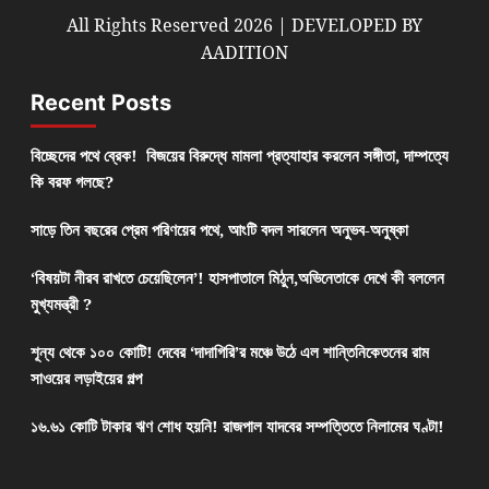
All Rights Reserved 2026 | DEVELOPED BY
AADITION
Recent Posts
বিচ্ছেদের পথে ব্রেক! বিজয়ের বিরুদ্ধে মামলা প্রত্যাহার করলেন সঙ্গীতা, দাম্পত্যে
কি বরফ গলছে?
সাড়ে তিন বছরের প্রেম পরিণয়ের পথে, আংটি বদল সারলেন অনুভব-অনুষ্কা
‘বিষয়টা নীরব রাখতে চেয়েছিলেন’! হাসপাতালে মিঠুন,অভিনেতাকে দেখে কী বললেন
মুখ্যমন্ত্রী ?
শূন্য থেকে ১০০ কোটি! দেবের ‘দাদাগিরি’র মঞ্চে উঠে এল শান্তিনিকেতনের রাম
সাওয়ের লড়াইয়ের গল্প
১৬.৬১ কোটি টাকার ঋণ শোধ হয়নি! রাজপাল যাদবের সম্পত্তিতে নিলামের ঘণ্টা!