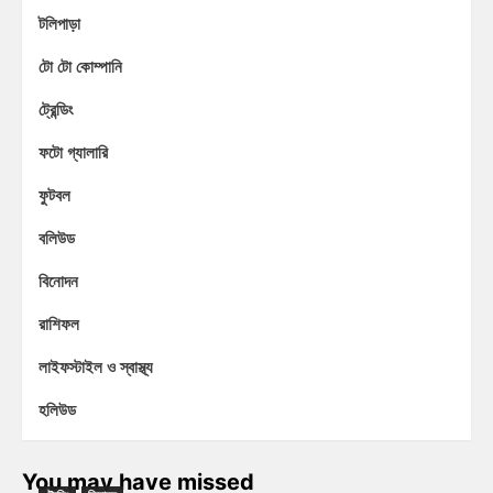
টলিপাড়া
টো টো কোম্পানি
ট্রেন্ডিং
ফটো গ্যালারি
ফুটবল
বলিউড
বিনোদন
রাশিফল
লাইফস্টাইল ও স্বাস্থ্য
হলিউড
You may have missed