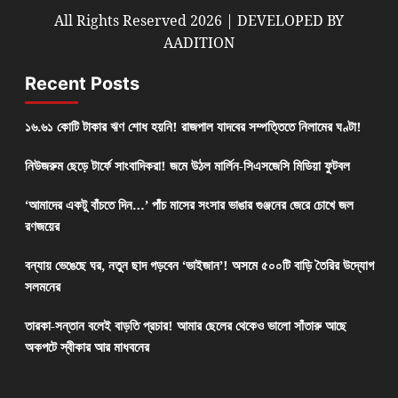
All Rights Reserved 2026 | DEVELOPED BY
AADITION
Recent Posts
১৬.৬১ কোটি টাকার ঋণ শোধ হয়নি! রাজপাল যাদবের সম্পত্তিতে নিলামের ঘণ্টা!
নিউজরুম ছেড়ে টার্ফে সাংবাদিকরা! জমে উঠল মার্লিন-সিএসজেসি মিডিয়া ফুটবল
‘আমাদের একটু বাঁচতে দিন…’ পাঁচ মাসের সংসার ভাঙার গুঞ্জনের জেরে চোখে জল
রণজয়ের
বন্যায় ভেঙেছে ঘর, নতুন ছাদ গড়বেন ‘ভাইজান’! অসমে ৫০০টি বাড়ি তৈরির উদ্যোগ
সলমনের
তারকা-সন্তান বলেই বাড়তি প্রচার! আমার ছেলের থেকেও ভালো সাঁতারু আছে
অকপটে স্বীকার আর মাধবনের