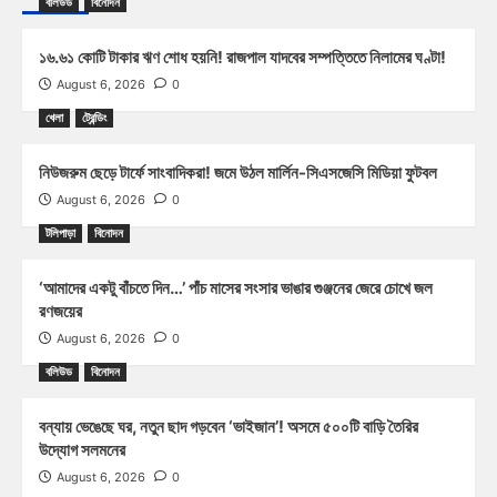
বলিউড
বিনোদন
১৬.৬১ কোটি টাকার ঋণ শোধ হয়নি! রাজপাল যাদবের সম্পত্তিতে নিলামের ঘণ্টা!
August 6, 2026
0
খেলা
ট্রেন্ডিং
নিউজরুম ছেড়ে টার্ফে সাংবাদিকরা! জমে উঠল মার্লিন-সিএসজেসি মিডিয়া ফুটবল
August 6, 2026
0
টলিপাড়া
বিনোদন
‘আমাদের একটু বাঁচতে দিন…’ পাঁচ মাসের সংসার ভাঙার গুঞ্জনের জেরে চোখে জল
রণজয়ের
August 6, 2026
0
বলিউড
বিনোদন
বন্যায় ভেঙেছে ঘর, নতুন ছাদ গড়বেন ‘ভাইজান’! অসমে ৫০০টি বাড়ি তৈরির
উদ্যোগ সলমনের
August 6, 2026
0