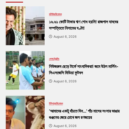
বলিউড
বিনোদন
১৬.৬১ কোটি টাকার ঋণ শোধ হয়নি! রাজপাল যাদবের
সম্পত্তিতে নিলামের ঘণ্টা!
August 6, 2026
খেলা
ট্রেন্ডিং
নিউজরুম ছেড়ে টার্ফে সাংবাদিকরা! জমে উঠল মার্লিন-
সিএসজেসি মিডিয়া ফুটবল
August 6, 2026
টলিপাড়া
বিনোদন
‘আমাদের একটু বাঁচতে দিন…’ পাঁচ মাসের সংসার ভাঙার
গুঞ্জনের জেরে চোখে জল রণজয়ের
August 6, 2026