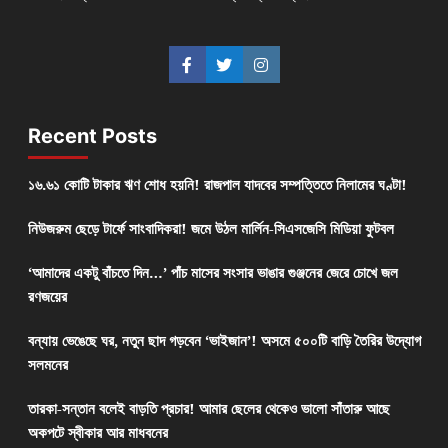
Recent Posts
১৬.৬১ কোটি টাকার ঋণ শোধ হয়নি! রাজপাল যাদবের সম্পত্তিতে নিলামের ঘণ্টা!
নিউজরুম ছেড়ে টার্ফে সাংবাদিকরা! জমে উঠল মার্লিন-সিএসজেসি মিডিয়া ফুটবল
‘আমাদের একটু বাঁচতে দিন…’ পাঁচ মাসের সংসার ভাঙার গুঞ্জনের জেরে চোখে জল
রণজয়ের
বন্যায় ভেঙেছে ঘর, নতুন ছাদ গড়বেন ‘ভাইজান’! অসমে ৫০০টি বাড়ি তৈরির উদ্যোগ
সলমনের
তারকা-সন্তান বলেই বাড়তি প্রচার! আমার ছেলের থেকেও ভালো সাঁতারু আছে
অকপটে স্বীকার আর মাধবনের