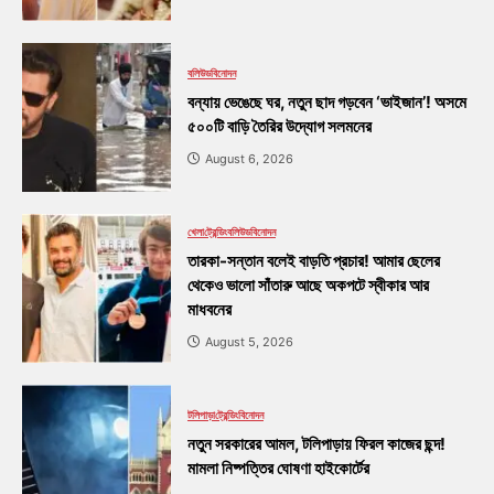
বলিউড
বিনোদন
বন্যায় ভেঙেছে ঘর, নতুন ছাদ গড়বেন ‘ভাইজান’! অসমে
৫০০টি বাড়ি তৈরির উদ্যোগ সলমনের
August 6, 2026
খেলা
ট্রেন্ডিং
বলিউড
বিনোদন
তারকা-সন্তান বলেই বাড়তি প্রচার! আমার ছেলের
থেকেও ভালো সাঁতারু আছে অকপটে স্বীকার আর
মাধবনের
August 5, 2026
টলিপাড়া
ট্রেন্ডিং
বিনোদন
নতুন সরকারের আমল, টলিপাড়ায় ফিরল কাজের ছন্দ!
মামলা নিষ্পত্তির ঘোষণা হাইকোর্টের