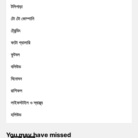
টলিপাড়া
টো টো কোম্পানি
ট্রেন্ডিং
ফটো গ্যালারি
ফুটবল
বলিউড
বিনোদন
রাশিফল
লাইফস্টাইল ও স্বাস্থ্য
হলিউড
You may have missed