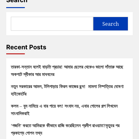
Search
Search
Recent Posts
তারকা-সন্তান বলেই বাড়তি প্রচার! আমার ছেলের থেকেও ভালো সাঁতারু আছে
অকপটে স্বীকার আর মাধবনের
নতুন সরকারের আমল, টলিপাড়ায় ফিরল কাজের ছন্দ! মামলা নিষ্পত্তির ঘোষণা
হাইকোর্টের
কলম – বুম নামিয়ে এ বার পায়ে বল! সংবাদ নয়, এবার গোলের গল্প লিখবেন
সাংবাদিকরাই
‘গজনি’ করতে আমিরকে কীভাবে রাজি করেছিলেন প্রদীপ রাওয়াত?মৃত্যুর পর
প্রকাশ্যে গোপন তথ্য