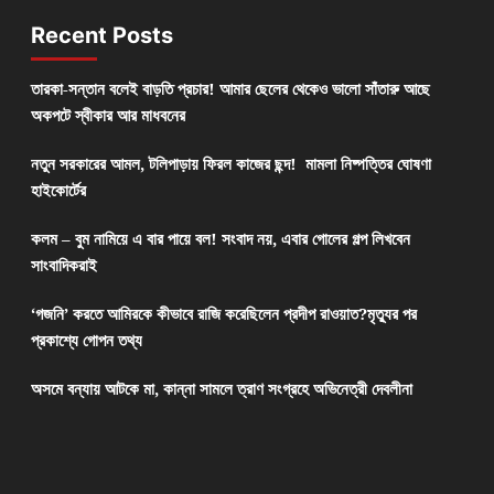
Recent Posts
তারকা-সন্তান বলেই বাড়তি প্রচার! আমার ছেলের থেকেও ভালো সাঁতারু আছে
অকপটে স্বীকার আর মাধবনের
নতুন সরকারের আমল, টলিপাড়ায় ফিরল কাজের ছন্দ! মামলা নিষ্পত্তির ঘোষণা
হাইকোর্টের
কলম – বুম নামিয়ে এ বার পায়ে বল! সংবাদ নয়, এবার গোলের গল্প লিখবেন
সাংবাদিকরাই
‘গজনি’ করতে আমিরকে কীভাবে রাজি করেছিলেন প্রদীপ রাওয়াত?মৃত্যুর পর
প্রকাশ্যে গোপন তথ্য
অসমে বন্যায় আটকে মা, কান্না সামলে ত্রাণ সংগ্রহে অভিনেত্রী দেবলীনা