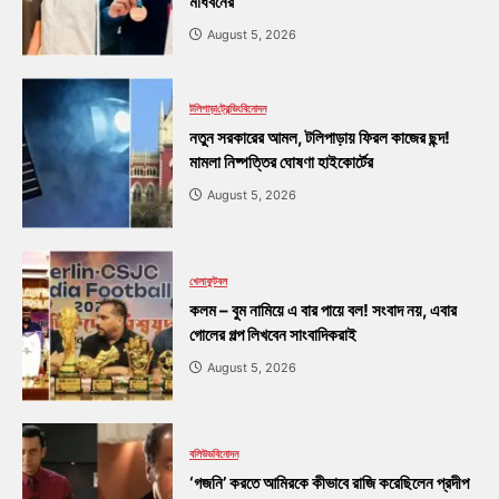
মাধবনের
August 5, 2026
টলিপাড়া
ট্রেন্ডিং
বিনোদন
নতুন সরকারের আমল, টলিপাড়ায় ফিরল কাজের ছন্দ!
মামলা নিষ্পত্তির ঘোষণা হাইকোর্টের
August 5, 2026
খেলা
ফুটবল
কলম – বুম নামিয়ে এ বার পায়ে বল! সংবাদ নয়, এবার
গোলের গল্প লিখবেন সাংবাদিকরাই
August 5, 2026
বলিউড
বিনোদন
‘গজনি’ করতে আমিরকে কীভাবে রাজি করেছিলেন প্রদীপ