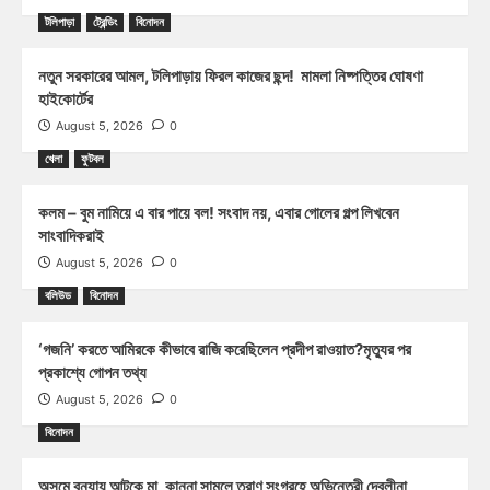
টলিপাড়া
ট্রেন্ডিং
বিনোদন
নতুন সরকারের আমল, টলিপাড়ায় ফিরল কাজের ছন্দ! মামলা নিষ্পত্তির ঘোষণা
হাইকোর্টের
August 5, 2026
0
খেলা
ফুটবল
কলম – বুম নামিয়ে এ বার পায়ে বল! সংবাদ নয়, এবার গোলের গল্প লিখবেন
সাংবাদিকরাই
August 5, 2026
0
বলিউড
বিনোদন
‘গজনি’ করতে আমিরকে কীভাবে রাজি করেছিলেন প্রদীপ রাওয়াত?মৃত্যুর পর
প্রকাশ্যে গোপন তথ্য
August 5, 2026
0
বিনোদন
অসমে বন্যায় আটকে মা, কান্না সামলে ত্রাণ সংগ্রহে অভিনেত্রী দেবলীনা