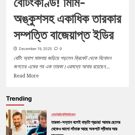
বেটিংকাণ্ড! মিমি-
অঙ্কুশসহ একাধিক তারকার
সম্পত্তি বাজেয়াপ্ত ইডির
0
December 19, 2025
বেটিং অ্যাপ মামলায় জড়িয়ে পড়লেন ক্রিকেট থেকে বিনোদন
জগতের একের পর এক তারকা।এরমধ্যে আবার রয়েছেন...
Read More
Trending
খেলা
ট্রেন্ডিং
বলিউড
বিনোদন
তারকা-সন্তান বলেই বাড়তি প্রচার! আমার ছেলের
থেকেও ভালো সাঁতারু আছে অকপটে স্বীকার আর