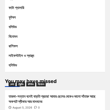
ফটো গ্যালারি
ফুটবল
বলিউড
বিনোদন
রাশিফল
লাইফস্টাইল ও স্বাস্থ্য
হলিউড
You may have missed
খেলা
ট্রেন্ডিং
বলিউড
বিনোদন
তারকা-সন্তান বলেই বাড়তি প্রচার! আমার ছেলের থেকেও ভালো সাঁতারু আছে
অকপটে স্বীকার আর মাধবনের
August 5, 2026
0