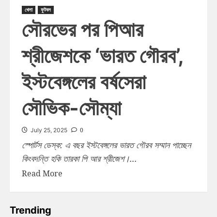
খেলা
ফুটবল
সৌরভের পর পিআর
শ্রীজেশকে ‘ভারত গৌরব’,
ইস্টবেঙ্গলের বর্ষসেরা
সৌভিক-সৌম্যা
0
July 25, 2025
স্পোর্টস ডেস্ক: এ বছর ইস্টবেঙ্গলের ভারত গৌরব সম্মান পাচ্ছেন
কিংবদন্তি হকি তারকা পি আর শ্রীজেশ।...
Read More
Trending