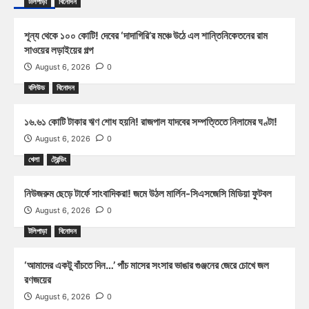
টলিপাড়া
বিনোদন
শূন্য থেকে ১০০ কোটি! দেবের ‘দাদাগিরি’র মঞ্চে উঠে এল শান্তিনিকেতনের রাম
সাওয়ের লড়াইয়ের গল্প
August 6, 2026
0
বলিউড
বিনোদন
১৬.৬১ কোটি টাকার ঋণ শোধ হয়নি! রাজপাল যাদবের সম্পত্তিতে নিলামের ঘণ্টা!
August 6, 2026
0
খেলা
ট্রেন্ডিং
নিউজরুম ছেড়ে টার্ফে সাংবাদিকরা! জমে উঠল মার্লিন-সিএসজেসি মিডিয়া ফুটবল
August 6, 2026
0
টলিপাড়া
বিনোদন
‘আমাদের একটু বাঁচতে দিন…’ পাঁচ মাসের সংসার ভাঙার গুঞ্জনের জেরে চোখে জল
রণজয়ের
August 6, 2026
0