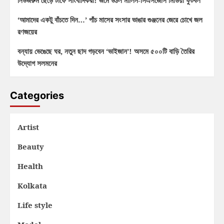
নিউজরুম ছেড়ে টার্ফে সাংবাদিকরা! জমে উঠল মার্লিন-সিএসজেসি মিডিয়া ফুটবল
‘আমাদের একটু বাঁচতে দিন…’ পাঁচ মাসের সংসার ভাঙার গুঞ্জনের জেরে চোখে জল
রণজয়ের
বন্যায় ভেঙেছে ঘর, নতুন ছাদ গড়বেন ‘ভাইজান’! অসমে ৫০০টি বাড়ি তৈরির
উদ্যোগ সলমনের
Categories
Artist
Beauty
Health
Kolkata
Life style