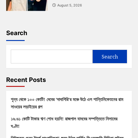
August 5, 2026
Search
Search
Recent Posts
শূন্য থেকে ১০০ কোটি! দেবের ‘দাদাগিরি’র মঞ্চে উঠে এল শান্তিনিকেতনের রাম
সাওয়ের লড়াইয়ের গল্প
১৬.৬১ কোটি টাকার ঋণ শোধ হয়নি! রাজপাল যাদবের সম্পত্তিতে নিলামের
ঘণ্টা!