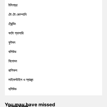
টলিপাড়া
টো টো কোম্পানি
ট্রেন্ডিং
ফটো গ্যালারি
ফুটবল
বলিউড
বিনোদন
রাশিফল
লাইফস্টাইল ও স্বাস্থ্য
হলিউড
You may have missed