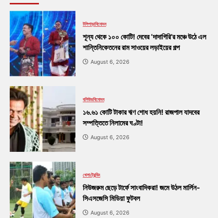
টলিপাড়া
বিনোদন
শূন্য থেকে ১০০ কোটি! দেবের ‘দাদাগিরি’র মঞ্চে উঠে এল
শান্তিনিকেতনের রাম সাওয়ের লড়াইয়ের গল্প
August 6, 2026
বলিউড
বিনোদন
১৬.৬১ কোটি টাকার ঋণ শোধ হয়নি! রাজপাল যাদবের
সম্পত্তিতে নিলামের ঘণ্টা!
August 6, 2026
খেলা
ট্রেন্ডিং
নিউজরুম ছেড়ে টার্ফে সাংবাদিকরা! জমে উঠল মার্লিন-
সিএসজেসি মিডিয়া ফুটবল
August 6, 2026