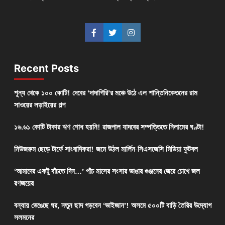
Recent Posts
শূন্য থেকে ১০০ কোটি! দেবের ‘দাদাগিরি’র মঞ্চে উঠে এল শান্তিনিকেতনের রাম
সাওয়ের লড়াইয়ের গল্প
১৬.৬১ কোটি টাকার ঋণ শোধ হয়নি! রাজপাল যাদবের সম্পত্তিতে নিলামের ঘণ্টা!
নিউজরুম ছেড়ে টার্ফে সাংবাদিকরা! জমে উঠল মার্লিন-সিএসজেসি মিডিয়া ফুটবল
‘আমাদের একটু বাঁচতে দিন…’ পাঁচ মাসের সংসার ভাঙার গুঞ্জনের জেরে চোখে জল
রণজয়ের
বন্যায় ভেঙেছে ঘর, নতুন ছাদ গড়বেন ‘ভাইজান’! অসমে ৫০০টি বাড়ি তৈরির উদ্যোগ
সলমনের