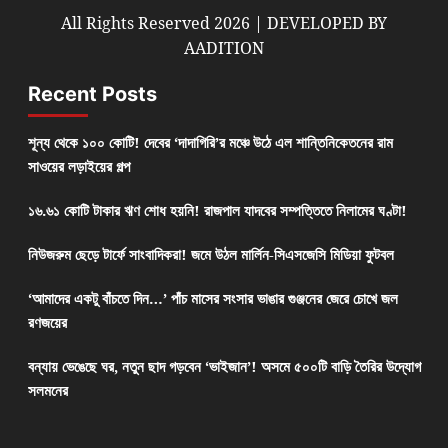
All Rights Reserved 2026 | DEVELOPED BY
AADITION
Recent Posts
শূন্য থেকে ১০০ কোটি! দেবের ‘দাদাগিরি’র মঞ্চে উঠে এল শান্তিনিকেতনের রাম
সাওয়ের লড়াইয়ের গল্প
১৬.৬১ কোটি টাকার ঋণ শোধ হয়নি! রাজপাল যাদবের সম্পত্তিতে নিলামের ঘণ্টা!
নিউজরুম ছেড়ে টার্ফে সাংবাদিকরা! জমে উঠল মার্লিন-সিএসজেসি মিডিয়া ফুটবল
‘আমাদের একটু বাঁচতে দিন…’ পাঁচ মাসের সংসার ভাঙার গুঞ্জনের জেরে চোখে জল
রণজয়ের
বন্যায় ভেঙেছে ঘর, নতুন ছাদ গড়বেন ‘ভাইজান’! অসমে ৫০০টি বাড়ি তৈরির উদ্যোগ
সলমনের