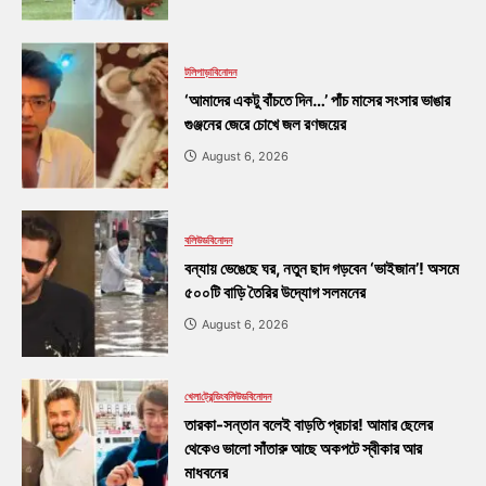
টলিপাড়া
বিনোদন
‘আমাদের একটু বাঁচতে দিন…’ পাঁচ মাসের সংসার ভাঙার
গুঞ্জনের জেরে চোখে জল রণজয়ের
August 6, 2026
বলিউড
বিনোদন
বন্যায় ভেঙেছে ঘর, নতুন ছাদ গড়বেন ‘ভাইজান’! অসমে
৫০০টি বাড়ি তৈরির উদ্যোগ সলমনের
August 6, 2026
খেলা
ট্রেন্ডিং
বলিউড
বিনোদন
তারকা-সন্তান বলেই বাড়তি প্রচার! আমার ছেলের
থেকেও ভালো সাঁতারু আছে অকপটে স্বীকার আর
মাধবনের