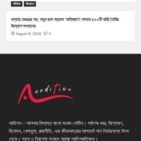
বলিউড
বিনোদন
বন্যায় ভেঙেছে ঘর, নতুন ছাদ গড়বেন ‘ভাইজান’! অসমে ৫০০টি বাড়ি তৈরির
উদ্যোগ সলমনের
August 6, 2026
0
আডিশন – আপনার বিশ্বস্ত বাংলা সংবাদ পোর্টাল। সর্বশেষ খবর, বিশ্লেষণ,
বিনোদন, খেলাধুলা, রাজনীতি, এবং জীবনযাত্রার আপডেট পান নির্ভরযোগ্য উৎস
থেকে। সত্য ও নিরপেক্ষ সংবাদে আমরা প্রতিশ্রুতিবদ্ধ।