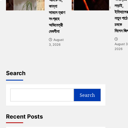
লড়াই,
কান্না
ইতিহাসের
সামলে ত্রাণ
নতুন পাঠে
সংগ্রহে
চমকে
অভিনেত্রী
দিলেন জি
দেবলীনা
August
August 3
3, 2026
2026
Search
Search
Recent Posts