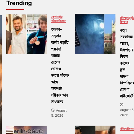
Trending
খেলা
ট্রেন্ডিং
টলিপাড়া
ট্রেন্ডি
বলিউড
বিনোদন
বিনোদন
তারকা-
নতুন
সন্তান
সরকারের
বলেই বাড়তি
আমল,
প্রচার!
টলিপাড়ায়
আমার
ফিরল
ছেলের
কাজের
থেকেও
ছন্দ!
ভালো সাঁতারু
মামলা
আছে
নিষ্পত্তির
অকপটে
ঘোষণা
স্বীকার আর
হাইকোর্টে
মাধবনের
August 5
August
2026
5, 2026
বলিউড
বিনোদ