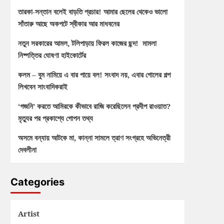
তারকা-সন্তান বলেই বাড়তি প্রচার! আমার ছেলের থেকেও ভালো
সাঁতারু আছে অকপটে স্বীকার আর মাধবনের
নতুন সরকারের আমল, টলিপাড়ায় ফিরল কাজের ছন্দ! মামলা
নিষ্পত্তির ঘোষণা হাইকোর্টের
কলম – বুম নামিয়ে এ বার পায়ে বল! সংবাদ নয়, এবার গোলের গল্প
লিখবেন সাংবাদিকরাই
‘গজনি’ করতে আমিরকে কীভাবে রাজি করেছিলেন প্রদীপ রাওয়াত?
মৃত্যুর পর প্রকাশ্যে গোপন তথ্য
অসমে বন্যায় আটকে মা, কান্না সামলে ত্রাণ সংগ্রহে অভিনেত্রী
দেবলীনা
Categories
Artist