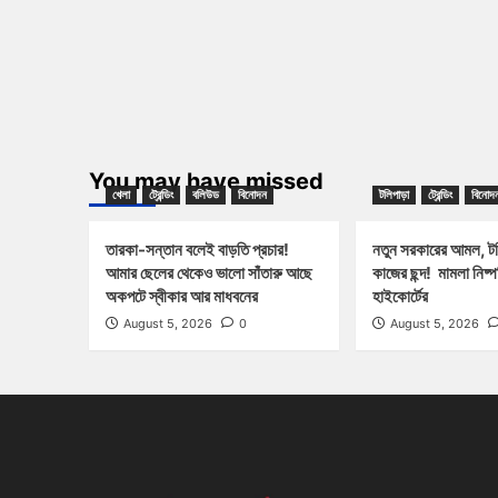
You may have missed
খেলা
ট্রেন্ডিং
বলিউড
বিনোদন
টলিপাড়া
ট্রেন্ডিং
বিনোদ
তারকা-সন্তান বলেই বাড়তি প্রচার!
নতুন সরকারের আমল, টলি
আমার ছেলের থেকেও ভালো সাঁতারু আছে
কাজের ছন্দ! মামলা নিষ্
অকপটে স্বীকার আর মাধবনের
হাইকোর্টের
August 5, 2026
0
August 5, 2026