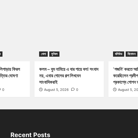
ন
খেলা
ফুটবল
বলিউড
বিনোদন
পাড়ায় ফিরল
কলম – বুম নামিয়ে এ বার পায়ে বল! সংবাদ
‘গজনি’ করতে আম
পত্তির ঘোষণা
নয়, এবার গোলের গল্প লিখবেন
করেছিলেন প্রদীপ
সাংবাদিকরাই
প্রকাশ্যে গোপন 
0
August 5, 2026
0
August 5, 2
Recent Posts