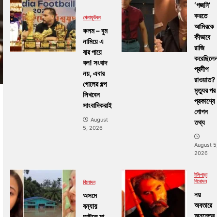
‘গজনি’
করতে
খেলা
ফুটবল
আমিরকে
কলম – বুম
কীভাবে
নামিয়ে এ
রাজি
বার পায়ে
করেছিলে
বল! সংবাদ
প্রদীপ
নয়, এবার
রাওয়াত?
গোলের গল্প
মৃত্যুর পর
লিখবেন
প্রকাশ্যে
সাংবাদিকরাই
গোপন
August
তথ্য
5, 2026
August 5
2026
টলিপাড়া
বিনোদন
বিনোদন
নয়
অসমে
অবতারে
বন্যায়
অনন্তের
আটকে মা,