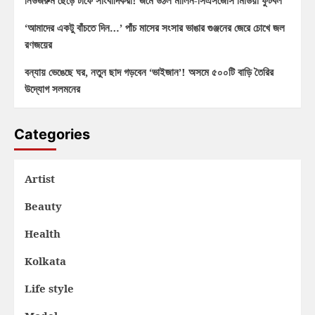
নিউজরুম ছেড়ে টার্ফে সাংবাদিকরা! জমে উঠল মার্লিন-সিএসজেসি মিডিয়া ফুটবল
‘আমাদের একটু বাঁচতে দিন…’ পাঁচ মাসের সংসার ভাঙার গুঞ্জনের জেরে চোখে জল
রণজয়ের
বন্যায় ভেঙেছে ঘর, নতুন ছাদ গড়বেন ‘ভাইজান’! অসমে ৫০০টি বাড়ি তৈরির
উদ্যোগ সলমনের
Categories
Artist
Beauty
Health
Kolkata
Life style