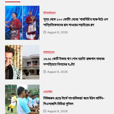
টলিপাড়া
বিনোদন
শূন্য থেকে ১০০ কোটি! দেবের ‘দাদাগিরি’র মঞ্চে উঠে এল
শান্তিনিকেতনের রাম সাওয়ের লড়াইয়ের গল্প
August 6, 2026
বলিউড
বিনোদন
১৬.৬১ কোটি টাকার ঋণ শোধ হয়নি! রাজপাল যাদবের
সম্পত্তিতে নিলামের ঘণ্টা!
August 6, 2026
খেলা
ট্রেন্ডিং
নিউজরুম ছেড়ে টার্ফে সাংবাদিকরা! জমে উঠল মার্লিন-
সিএসজেসি মিডিয়া ফুটবল
August 6, 2026