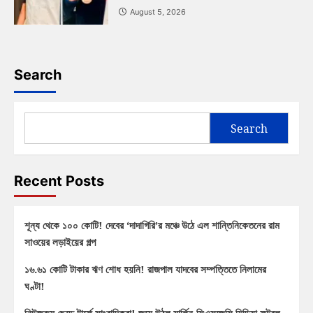
August 5, 2026
Search
Search
Recent Posts
শূন্য থেকে ১০০ কোটি! দেবের ‘দাদাগিরি’র মঞ্চে উঠে এল শান্তিনিকেতনের রাম
সাওয়ের লড়াইয়ের গল্প
১৬.৬১ কোটি টাকার ঋণ শোধ হয়নি! রাজপাল যাদবের সম্পত্তিতে নিলামের
ঘণ্টা!