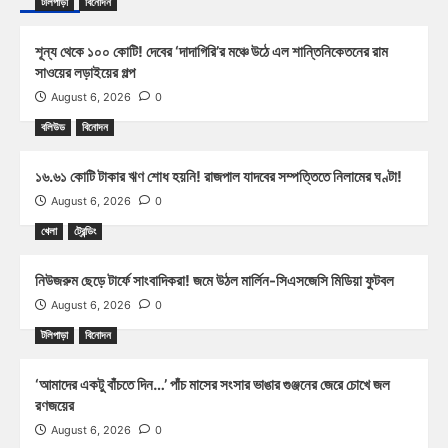
টলিপাড়া
বিনোদন
শূন্য থেকে ১০০ কোটি! দেবের ‘দাদাগিরি’র মঞ্চে উঠে এল শান্তিনিকেতনের রাম
সাওয়ের লড়াইয়ের গল্প
August 6, 2026
0
বলিউড
বিনোদন
১৬.৬১ কোটি টাকার ঋণ শোধ হয়নি! রাজপাল যাদবের সম্পত্তিতে নিলামের ঘণ্টা!
August 6, 2026
0
খেলা
ট্রেন্ডিং
নিউজরুম ছেড়ে টার্ফে সাংবাদিকরা! জমে উঠল মার্লিন-সিএসজেসি মিডিয়া ফুটবল
August 6, 2026
0
টলিপাড়া
বিনোদন
‘আমাদের একটু বাঁচতে দিন…’ পাঁচ মাসের সংসার ভাঙার গুঞ্জনের জেরে চোখে জল
রণজয়ের
August 6, 2026
0