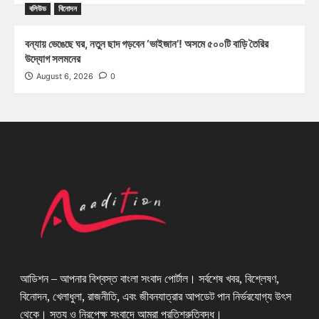
বলিউড
বিনোদন
বন্যায় ভেঙেছে ঘর, নতুন ছাদ গড়বেন ‘ভাইজান’! অসমে ৫০০টি বাড়ি তৈরির
উদ্যোগ সলমনের
August 6, 2026
0
আডিশন – আপনার বিশ্বস্ত বাংলা সংবাদ পোর্টাল। সর্বশেষ খবর, বিশ্লেষণ,
বিনোদন, খেলাধুলা, রাজনীতি, এবং জীবনযাত্রার আপডেট পান নির্ভরযোগ্য উৎস
থেকে। সত্য ও নিরপেক্ষ সংবাদে আমরা প্রতিশ্রুতিবদ্ধ।