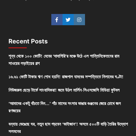
Recent Posts
শূন্য থেকে ১০০ কোটি! দেবের ‘দাদাগিরি’র মঞ্চে উঠে এল শান্তিনিকেতনের রাম
সাওয়ের লড়াইয়ের গল্প
১৬.৬১ কোটি টাকার ঋণ শোধ হয়নি! রাজপাল যাদবের সম্পত্তিতে নিলামের ঘণ্টা!
নিউজরুম ছেড়ে টার্ফে সাংবাদিকরা! জমে উঠল মার্লিন-সিএসজেসি মিডিয়া ফুটবল
‘আমাদের একটু বাঁচতে দিন…’ পাঁচ মাসের সংসার ভাঙার গুঞ্জনের জেরে চোখে জল
রণজয়ের
বন্যায় ভেঙেছে ঘর, নতুন ছাদ গড়বেন ‘ভাইজান’! অসমে ৫০০টি বাড়ি তৈরির উদ্যোগ
সলমনের