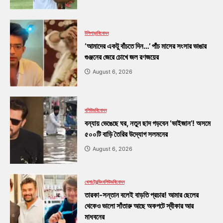
টলিপাড়া
বিনোদন
‘আমাদের একটু বাঁচতে দিন…’ পাঁচ মাসের সংসার ভাঙার
গুঞ্জনের জেরে চোখে জল রণজয়ের
August 6, 2026
বলিউড
বিনোদন
বন্যায় ভেঙেছে ঘর, নতুন ছাদ গড়বেন ‘ভাইজান’! অসমে
৫০০টি বাড়ি তৈরির উদ্যোগ সলমনের
August 6, 2026
খেলা
ট্রেন্ডিং
বলিউড
বিনোদন
তারকা-সন্তান বলেই বাড়তি প্রচার! আমার ছেলের
থেকেও ভালো সাঁতারু আছে অকপটে স্বীকার আর
মাধবনের