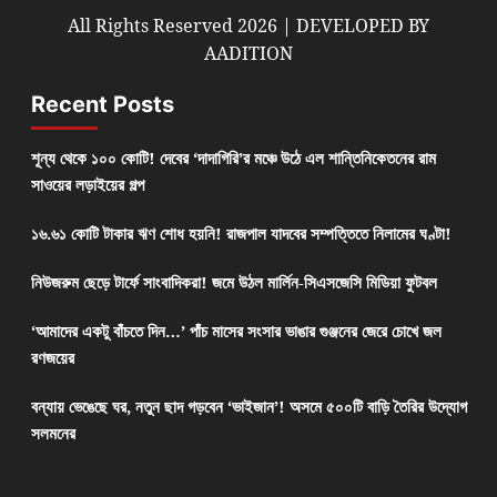
All Rights Reserved 2026 | DEVELOPED BY
AADITION
Recent Posts
শূন্য থেকে ১০০ কোটি! দেবের ‘দাদাগিরি’র মঞ্চে উঠে এল শান্তিনিকেতনের রাম
সাওয়ের লড়াইয়ের গল্প
১৬.৬১ কোটি টাকার ঋণ শোধ হয়নি! রাজপাল যাদবের সম্পত্তিতে নিলামের ঘণ্টা!
নিউজরুম ছেড়ে টার্ফে সাংবাদিকরা! জমে উঠল মার্লিন-সিএসজেসি মিডিয়া ফুটবল
‘আমাদের একটু বাঁচতে দিন…’ পাঁচ মাসের সংসার ভাঙার গুঞ্জনের জেরে চোখে জল
রণজয়ের
বন্যায় ভেঙেছে ঘর, নতুন ছাদ গড়বেন ‘ভাইজান’! অসমে ৫০০টি বাড়ি তৈরির উদ্যোগ
সলমনের