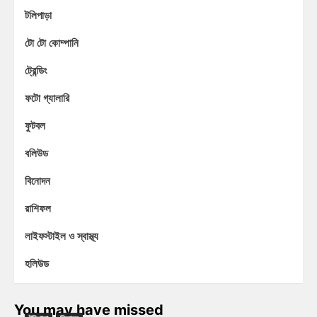
টলিপাড়া
টো টো কোম্পানি
ট্রেন্ডিং
ফটো গ্যালারি
ফুটবল
বলিউড
বিনোদন
রাশিফল
লাইফস্টাইল ও স্বাস্থ্য
হলিউড
You may have missed