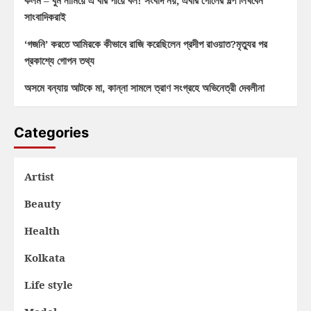
কলম – বুম নামিয়ে এ বার পায়ে বল! সংবাদ নয়, এবার গোলের গল্প লিখবেন
সাংবাদিকরাই
‘গজনি’ করতে আমিরকে কীভাবে রাজি করেছিলেন প্রদীপ রাওয়াত?মৃত্যুর পর
প্রকাশ্যে গোপন তথ্য
অসমে বন্যায় আটকে মা, কান্না সামলে ত্রাণ সংগ্রহে অভিনেত্রী দেবলীনা
Categories
Artist
Beauty
Health
Kolkata
Life style