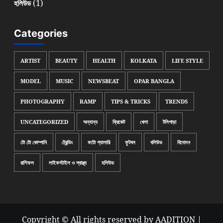
(1)
হলিউড
Categories
ARTIST
BEAUTY
HEALTH
KOLKATA
LIFE STYLE
MODEL
MUSIC
NEWSBEAT
OPAR BANGLA
PHOTOGRAPHY
RAMP
TIPS & TRICKS
TRENDS
UNCATEGORIZED
অন্যান্য
ক্রিকেট
খেলা
টলিপাড়া
টো টো কোম্পানি
ট্রেন্ডিং
ফটো গ্যালারি
ফুটবল
বলিউড
বিনোদন
রাশিফল
লাইফস্টাইল ও স্বাস্থ্য
হলিউড
Copyright © All rights reserved by AADITION
|