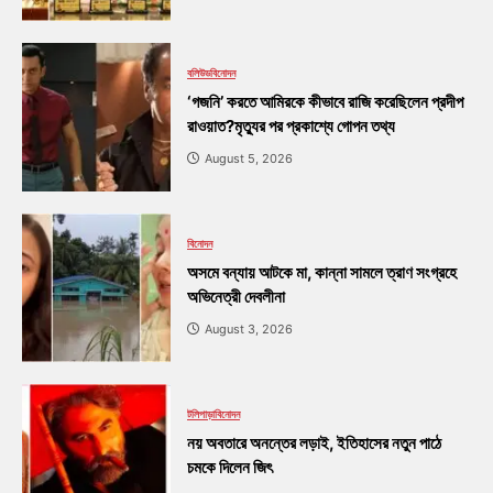
বলিউড
বিনোদন
‘গজনি’ করতে আমিরকে কীভাবে রাজি করেছিলেন প্রদীপ
রাওয়াত?মৃত্যুর পর প্রকাশ্যে গোপন তথ্য
August 5, 2026
বিনোদন
অসমে বন্যায় আটকে মা, কান্না সামলে ত্রাণ সংগ্রহে
অভিনেত্রী দেবলীনা
August 3, 2026
টলিপাড়া
বিনোদন
নয় অবতারে অনন্তের লড়াই, ইতিহাসের নতুন পাঠে
চমকে দিলেন জিৎ