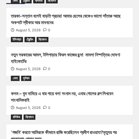
খেলা
ট্রেন্ডিং
বলিউড
বিনোদন
তারকা-সন্তান বলেই বাড়তি প্রচার! আমার ছেলের থেকেও ভালো সাঁতারু আছে
অকপটে স্বীকার আর মাধবনের
August 5, 2026
0
টলিপাড়া
ট্রেন্ডিং
বিনোদন
নতুন সরকারের আমল, টলিপাড়ায় ফিরল কাজের ছন্দ! মামলা নিষ্পত্তির ঘোষণা
হাইকোর্টের
August 5, 2026
0
খেলা
ফুটবল
কলম – বুম নামিয়ে এ বার পায়ে বল! সংবাদ নয়, এবার গোলের গল্প লিখবেন
সাংবাদিকরাই
August 5, 2026
0
বলিউড
বিনোদন
‘গজনি’ করতে আমিরকে কীভাবে রাজি করেছিলেন প্রদীপ রাওয়াত?মৃত্যুর পর
প্রকাশ্যে গোপন তথ্য