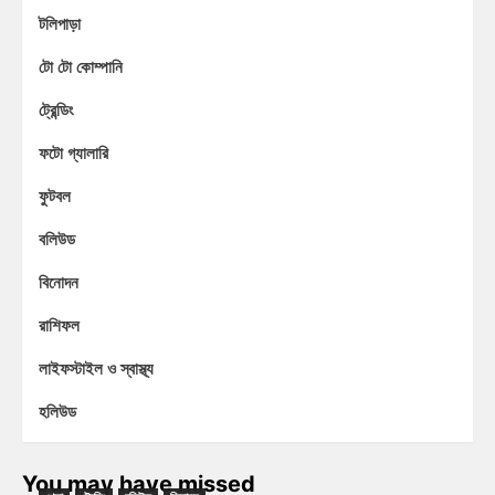
টলিপাড়া
টো টো কোম্পানি
ট্রেন্ডিং
ফটো গ্যালারি
ফুটবল
বলিউড
বিনোদন
রাশিফল
লাইফস্টাইল ও স্বাস্থ্য
হলিউড
You may have missed