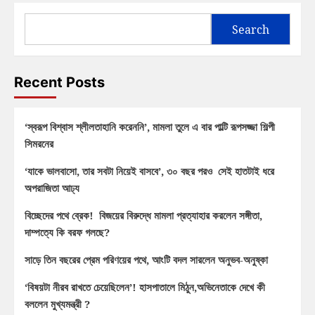
Search
Recent Posts
‘স্বরূপ বিশ্বাস শ্লীলতাহানি করেননি’, মামলা তুলে এ বার পাল্টি রূপসজ্জা শিল্পী
সিমরনের
‘যাকে ভালবাসো, তার সবটা নিয়েই বাসবে’, ৩০ বছর পরও সেই হাতটাই ধরে
অপরাজিতা আঢ্য
বিচ্ছেদের পথে ব্রেক! বিজয়ের বিরুদ্ধে মামলা প্রত্যাহার করলেন সঙ্গীতা,
দাম্পত্যে কি বরফ গলছে?
সাড়ে তিন বছরের প্রেম পরিণয়ের পথে, আংটি বদল সারলেন অনুভব-অনুষ্কা
‘বিষয়টা নীরব রাখতে চেয়েছিলেন’! হাসপাতালে মিঠুন,অভিনেতাকে দেখে কী
বললেন মুখ্যমন্ত্রী ?