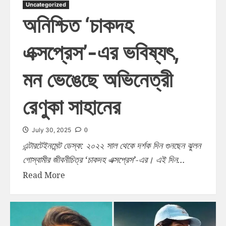
Uncategorized
অনিশ্চিত ‘চাকদহ
এক্সপ্রেস’-এর ভবিষ্যৎ,
মন ভেঙেছে অভিনেত্রী
রেণুকা সাহানের
0
July 30, 2025
এন্টারটেইনমেন্ট ডেস্ক: ২০২২ সাল থেকে দর্শক দিন গুনছেন ঝুলন
গোস্বামীর জীবনীচিত্র ‘চাকদহ এক্সপ্রেস’-এর। এই দিন...
Read More