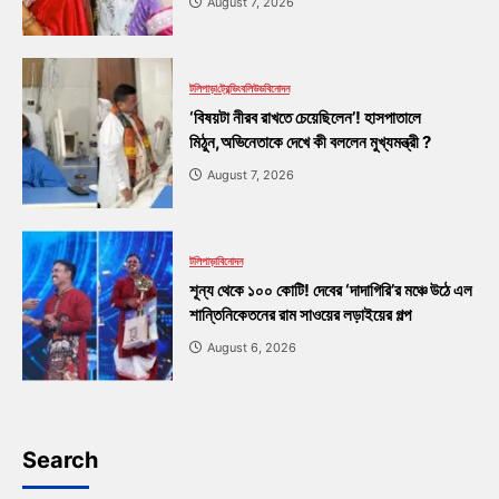
August 7, 2026
টলিপাড়া
ট্রেন্ডিং
বলিউড
বিনোদন
‘বিষয়টা নীরব রাখতে চেয়েছিলেন’! হাসপাতালে
মিঠুন,অভিনেতাকে দেখে কী বললেন মুখ্যমন্ত্রী ?
August 7, 2026
টলিপাড়া
বিনোদন
শূন্য থেকে ১০০ কোটি! দেবের ‘দাদাগিরি’র মঞ্চে উঠে এল
শান্তিনিকেতনের রাম সাওয়ের লড়াইয়ের গল্প
August 6, 2026
Search