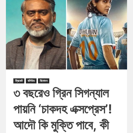
ক্রিকেট
বলিউড
বিনোদন
৩ বছরেও গ্রিন সিগন্যাল
পায়নি ‘চাকদহ এক্সপ্রেস’!
আদৌ কি মুক্তি পাবে, কী