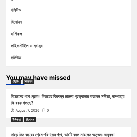
বলিউড
বিনোদন
রাশিফল
লাইফস্টাইল ও স্বাস্থ্য
হলিউড
You may have missed
ট্রেন্ডিং
বিনোদন
বিচ্ছেদের পথে ব্রেক! বিজয়ের বিরুদ্ধে মামলা প্রত্যাহার করলেন সঙ্গীতা, দাম্পত্যে
কি বরফ গলছে?
August 7, 2026
0
টলিপাড়া
বিনোদন
সাড়ে তিন বছরের প্রেম পরিণয়ের পথে, আংটি বদল সারলেন অনুভব-অনুষ্কা