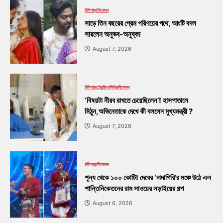
টলিপাড়া
বিনোদন
সাড়ে তিন বছরের প্রেম পরিণয়ের পথে, আংটি বদল
সারলেন অনুভব-অনুষ্কা
August 7, 2026
টলিপাড়া
ট্রেন্ডিং
বলিউড
বিনোদন
‘বিষয়টা নীরব রাখতে চেয়েছিলেন’! হাসপাতালে
মিঠুন,অভিনেতাকে দেখে কী বললেন মুখ্যমন্ত্রী ?
August 7, 2026
টলিপাড়া
বিনোদন
শূন্য থেকে ১০০ কোটি! দেবের ‘দাদাগিরি’র মঞ্চে উঠে এল
শান্তিনিকেতনের রাম সাওয়ের লড়াইয়ের গল্প
August 6, 2026