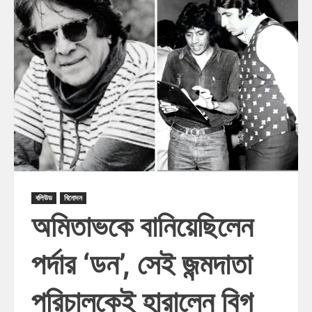
বলিউড
বিনোদন
অমিতাভকে বানিয়েছিলেন
পর্দার ‘ডন’, সেই জন্মদাতা
পরিচালকেই হারালেন বিগ