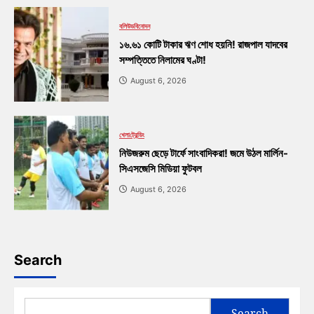
বলিউড
বিনোদন
১৬.৬১ কোটি টাকার ঋণ শোধ হয়নি! রাজপাল যাদবের
সম্পত্তিতে নিলামের ঘণ্টা!
August 6, 2026
খেলা
ট্রেন্ডিং
নিউজরুম ছেড়ে টার্ফে সাংবাদিকরা! জমে উঠল মার্লিন-
সিএসজেসি মিডিয়া ফুটবল
August 6, 2026
Search
Search