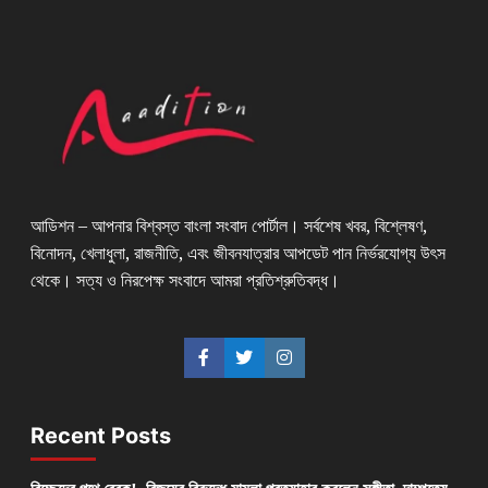
আডিশন – আপনার বিশ্বস্ত বাংলা সংবাদ পোর্টাল। সর্বশেষ খবর, বিশ্লেষণ,
বিনোদন, খেলাধুলা, রাজনীতি, এবং জীবনযাত্রার আপডেট পান নির্ভরযোগ্য উৎস
থেকে। সত্য ও নিরপেক্ষ সংবাদে আমরা প্রতিশ্রুতিবদ্ধ।
Recent Posts
বিচ্ছেদের পথে ব্রেক! বিজয়ের বিরুদ্ধে মামলা প্রত্যাহার করলেন সঙ্গীতা, দাম্পত্যে