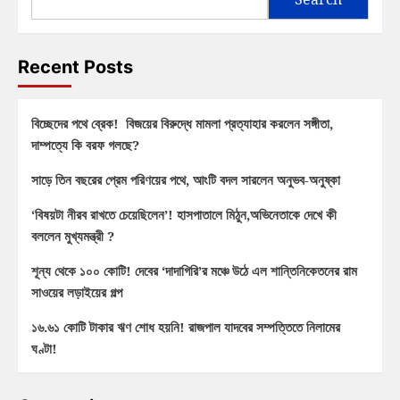
Recent Posts
বিচ্ছেদের পথে ব্রেক! বিজয়ের বিরুদ্ধে মামলা প্রত্যাহার করলেন সঙ্গীতা,
দাম্পত্যে কি বরফ গলছে?
সাড়ে তিন বছরের প্রেম পরিণয়ের পথে, আংটি বদল সারলেন অনুভব-অনুষ্কা
‘বিষয়টা নীরব রাখতে চেয়েছিলেন’! হাসপাতালে মিঠুন,অভিনেতাকে দেখে কী
বললেন মুখ্যমন্ত্রী ?
শূন্য থেকে ১০০ কোটি! দেবের ‘দাদাগিরি’র মঞ্চে উঠে এল শান্তিনিকেতনের রাম
সাওয়ের লড়াইয়ের গল্প
১৬.৬১ কোটি টাকার ঋণ শোধ হয়নি! রাজপাল যাদবের সম্পত্তিতে নিলামের
ঘণ্টা!