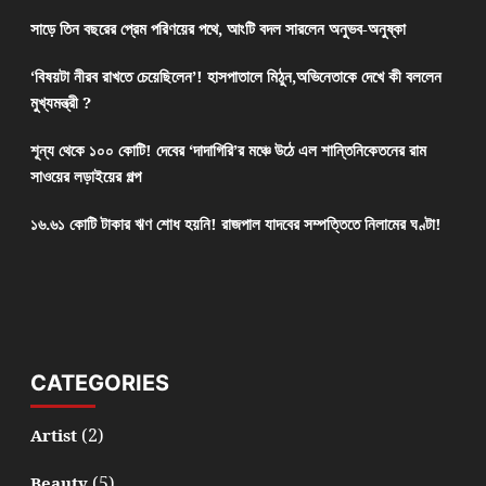
সাড়ে তিন বছরের প্রেম পরিণয়ের পথে, আংটি বদল সারলেন অনুভব-অনুষ্কা
‘বিষয়টা নীরব রাখতে চেয়েছিলেন’! হাসপাতালে মিঠুন,অভিনেতাকে দেখে কী বললেন
মুখ্যমন্ত্রী ?
শূন্য থেকে ১০০ কোটি! দেবের ‘দাদাগিরি’র মঞ্চে উঠে এল শান্তিনিকেতনের রাম
সাওয়ের লড়াইয়ের গল্প
১৬.৬১ কোটি টাকার ঋণ শোধ হয়নি! রাজপাল যাদবের সম্পত্তিতে নিলামের ঘণ্টা!
CATEGORIES
(2)
Artist
(5)
Beauty