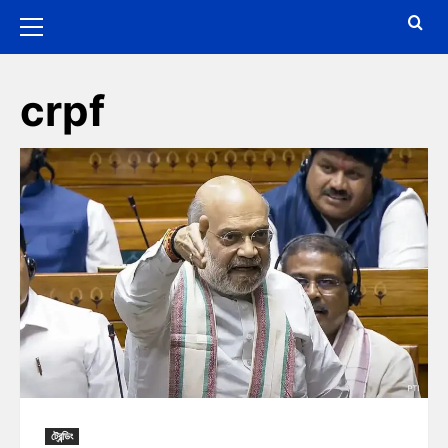
crpf
ট্রেন্ডিং