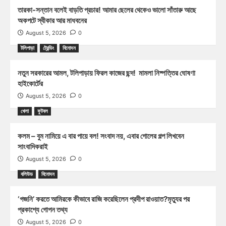
তারকা-সন্তান বলেই বাড়তি প্রচার! আমার ছেলের থেকেও ভালো সাঁতারু আছে
অকপটে স্বীকার আর মাধবনের
August 5, 2026
0
টলিপাড়া
ট্রেন্ডিং
বিনোদন
নতুন সরকারের আমল, টলিপাড়ায় ফিরল কাজের ছন্দ! মামলা নিষ্পত্তির ঘোষণা
হাইকোর্টের
August 5, 2026
0
খেলা
ফুটবল
কলম – বুম নামিয়ে এ বার পায়ে বল! সংবাদ নয়, এবার গোলের গল্প লিখবেন
সাংবাদিকরাই
August 5, 2026
0
বলিউড
বিনোদন
‘গজনি’ করতে আমিরকে কীভাবে রাজি করেছিলেন প্রদীপ রাওয়াত?মৃত্যুর পর
প্রকাশ্যে গোপন তথ্য
August 5, 2026
0