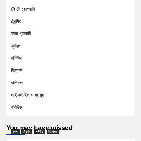
টো টো কোম্পানি
ট্রেন্ডিং
ফটো গ্যালারি
ফুটবল
বলিউড
বিনোদন
রাশিফল
লাইফস্টাইল ও স্বাস্থ্য
হলিউড
You may have missed
খেলা
ট্রেন্ডিং
বলিউড
বিনোদন