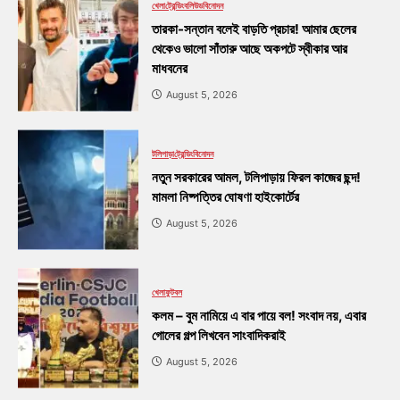
খেলা
ট্রেন্ডিং
বলিউড
বিনোদন
তারকা-সন্তান বলেই বাড়তি প্রচার! আমার ছেলের
থেকেও ভালো সাঁতারু আছে অকপটে স্বীকার আর
মাধবনের
August 5, 2026
টলিপাড়া
ট্রেন্ডিং
বিনোদন
নতুন সরকারের আমল, টলিপাড়ায় ফিরল কাজের ছন্দ!
মামলা নিষ্পত্তির ঘোষণা হাইকোর্টের
August 5, 2026
খেলা
ফুটবল
কলম – বুম নামিয়ে এ বার পায়ে বল! সংবাদ নয়, এবার
গোলের গল্প লিখবেন সাংবাদিকরাই
August 5, 2026