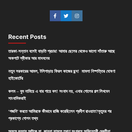
Recent Posts
তারকা-সন্তান বলেই বাড়তি প্রচার! আমার ছেলের থেকেও ভালো সাঁতারু আছে
অকপটে স্বীকার আর মাধবনের
নতুন সরকারের আমল, টলিপাড়ায় ফিরল কাজের ছন্দ! মামলা নিষ্পত্তির ঘোষণা
হাইকোর্টের
কলম – বুম নামিয়ে এ বার পায়ে বল! সংবাদ নয়, এবার গোলের গল্প লিখবেন
সাংবাদিকরাই
‘গজনি’ করতে আমিরকে কীভাবে রাজি করেছিলেন প্রদীপ রাওয়াত?মৃত্যুর পর
প্রকাশ্যে গোপন তথ্য
অসমে বন্যায় আটকে মা, কান্না সামলে ত্রাণ সংগ্রহে অভিনেত্রী দেবলীনা