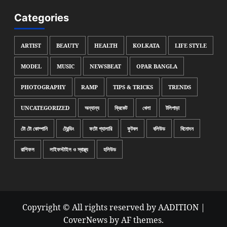
Categories
ARTIST
BEAUTY
HEALTH
KOLKATA
LIFE STYLE
MODEL
MUSIC
NEWSBEAT
OPAR BANGLA
PHOTOGRAPHY
RAMP
TIPS & TRICKS
TRENDS
UNCATEGORIZED
অন্যান্য
ক্রিকেট
খেলা
টলিপাড়া
টো টো কোম্পানি
ট্রেন্ডিং
ফটো গ্যালারি
ফুটবল
বলিউড
বিনোদন
রাশিফল
লাইফস্টাইল ও স্বাস্থ্য
হলিউড
Copyright © All rights reserved by AADITION
|
CoverNews
by AF themes.