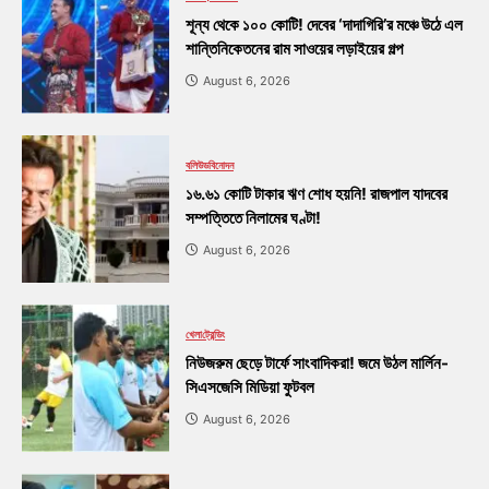
শূন্য থেকে ১০০ কোটি! দেবের ‘দাদাগিরি’র মঞ্চে উঠে এল
শান্তিনিকেতনের রাম সাওয়ের লড়াইয়ের গল্প
August 6, 2026
বলিউড
বিনোদন
১৬.৬১ কোটি টাকার ঋণ শোধ হয়নি! রাজপাল যাদবের
সম্পত্তিতে নিলামের ঘণ্টা!
August 6, 2026
খেলা
ট্রেন্ডিং
নিউজরুম ছেড়ে টার্ফে সাংবাদিকরা! জমে উঠল মার্লিন-
সিএসজেসি মিডিয়া ফুটবল
August 6, 2026