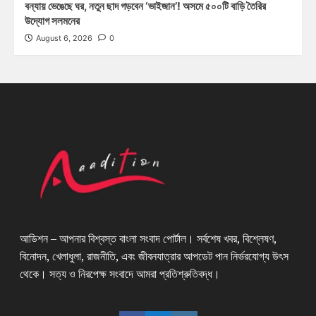
বন্যায় ভেঙেছে ঘর, নতুন ছাদ গড়বেন ‘ভাইজান’! অসমে ৫০০টি বাড়ি তৈরির
উদ্যোগ সলমনের
August 6, 2026
0
আডিশন – আপনার বিশ্বস্ত বাংলা সংবাদ পোর্টাল। সর্বশেষ খবর, বিশ্লেষণ,
বিনোদন, খেলাধুলা, রাজনীতি, এবং জীবনযাত্রার আপডেট পান নির্ভরযোগ্য উৎস
থেকে। সত্য ও নিরপেক্ষ সংবাদে আমরা প্রতিশ্রুতিবদ্ধ।