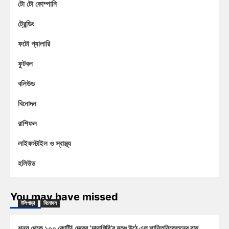
টো টো কোম্পানি
ট্রেন্ডিং
ফটো গ্যালারি
ফুটবল
বলিউড
বিনোদন
রাশিফল
লাইফস্টাইল ও স্বাস্থ্য
হলিউড
You may have missed
টলিপাড়া
বিনোদন
শূন্য থেকে ১০০ কোটি! দেবের ‘দাদাগিরি’র মঞ্চে উঠে এল শান্তিনিকেতনের রাম