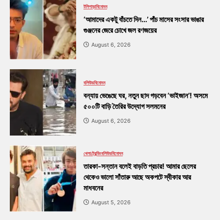
টলিপাড়া
বিনোদন
‘আমাদের একটু বাঁচতে দিন…’ পাঁচ মাসের সংসার ভাঙার
গুঞ্জনের জেরে চোখে জল রণজয়ের
August 6, 2026
বলিউড
বিনোদন
বন্যায় ভেঙেছে ঘর, নতুন ছাদ গড়বেন ‘ভাইজান’! অসমে
৫০০টি বাড়ি তৈরির উদ্যোগ সলমনের
August 6, 2026
খেলা
ট্রেন্ডিং
বলিউড
বিনোদন
তারকা-সন্তান বলেই বাড়তি প্রচার! আমার ছেলের
থেকেও ভালো সাঁতারু আছে অকপটে স্বীকার আর
মাধবনের
August 5, 2026