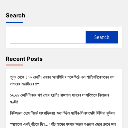
Search
Search
Recent Posts
শূন্য থেকে ১০০ কোটি! দেবের ‘দাদাগিরি’র মঞ্চে উঠে এল শান্তিনিকেতনের রাম
সাওয়ের লড়াইয়ের গল্প
১৬.৬১ কোটি টাকার ঋণ শোধ হয়নি! রাজপাল যাদবের সম্পত্তিতে নিলামের
ঘণ্টা!
নিউজরুম ছেড়ে টার্ফে সাংবাদিকরা! জমে উঠল মার্লিন-সিএসজেসি মিডিয়া ফুটবল
‘আমাদের একটু বাঁচতে দিন…’ পাঁচ মাসের সংসার ভাঙার গুঞ্জনের জেরে চোখে জল