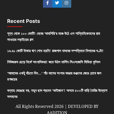
Recent Posts
শূন্য থেকে ১০০ কোটি! দেবের ‘দাদাগিরি’র মঞ্চে উঠে এল শান্তিনিকেতনের রাম
সাওয়ের লড়াইয়ের গল্প
১৬.৬১ কোটি টাকার ঋণ শোধ হয়নি! রাজপাল যাদবের সম্পত্তিতে নিলামের ঘণ্টা!
নিউজরুম ছেড়ে টার্ফে সাংবাদিকরা! জমে উঠল মার্লিন-সিএসজেসি মিডিয়া ফুটবল
‘আমাদের একটু বাঁচতে দিন…’ পাঁচ মাসের সংসার ভাঙার গুঞ্জনের জেরে চোখে জল
রণজয়ের
বন্যায় ভেঙেছে ঘর, নতুন ছাদ গড়বেন ‘ভাইজান’! অসমে ৫০০টি বাড়ি তৈরির উদ্যোগ
সলমনের
All Rights Reserved 2026 | DEVELOPED BY
AADITION