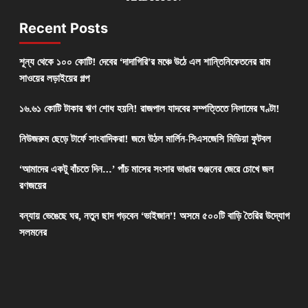
Recent Posts
শূন্য থেকে ১০০ কোটি! দেবের ‘দাদাগিরি’র মঞ্চে উঠে এল শান্তিনিকেতনের রাম
সাওয়ের লড়াইয়ের গল্প
১৬.৬১ কোটি টাকার ঋণ শোধ হয়নি! রাজপাল যাদবের সম্পত্তিতে নিলামের ঘণ্টা!
নিউজরুম ছেড়ে টার্ফে সাংবাদিকরা! জমে উঠল মার্লিন-সিএসজেসি মিডিয়া ফুটবল
‘আমাদের একটু বাঁচতে দিন…’ পাঁচ মাসের সংসার ভাঙার গুঞ্জনের জেরে চোখে জল
রণজয়ের
বন্যায় ভেঙেছে ঘর, নতুন ছাদ গড়বেন ‘ভাইজান’! অসমে ৫০০টি বাড়ি তৈরির উদ্যোগ
সলমনের