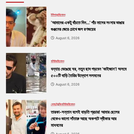
টলিপাড়া
বিনোদন
‘আমাদের একটু বাঁচতে দিন…’ পাঁচ মাসের সংসার ভাঙার
গুঞ্জনের জেরে চোখে জল রণজয়ের
August 6, 2026
বলিউড
বিনোদন
বন্যায় ভেঙেছে ঘর, নতুন ছাদ গড়বেন ‘ভাইজান’! অসমে
৫০০টি বাড়ি তৈরির উদ্যোগ সলমনের
August 6, 2026
খেলা
ট্রেন্ডিং
বলিউড
বিনোদন
তারকা-সন্তান বলেই বাড়তি প্রচার! আমার ছেলের
থেকেও ভালো সাঁতারু আছে অকপটে স্বীকার আর
মাধবনের