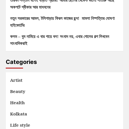
তারকা-সন্তান বলেই বাড়তি প্রচার! আমার ছেলের থেকেও ভালো সাঁতারু আছে
অকপটে স্বীকার আর মাধবনের
নতুন সরকারের আমল, টলিপাড়ায় ফিরল কাজের ছন্দ! মামলা নিষ্পত্তির ঘোষণা
হাইকোর্টের
কলম – বুম নামিয়ে এ বার পায়ে বল! সংবাদ নয়, এবার গোলের গল্প লিখবেন
সাংবাদিকরাই
Categories
Artist
Beauty
Health
Kolkata
Life style