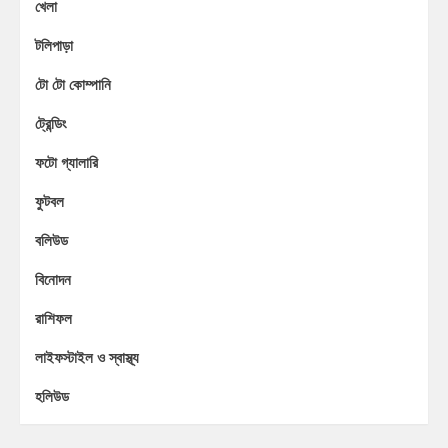
খেলা
টলিপাড়া
টো টো কোম্পানি
ট্রেন্ডিং
ফটো গ্যালারি
ফুটবল
বলিউড
বিনোদন
রাশিফল
লাইফস্টাইল ও স্বাস্থ্য
হলিউড