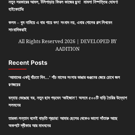
নতুন সরকারের আমল, টলিপাড়ায় ফিরল কাজের ছন্দ! মামলা নিষ্পত্তির ঘোষণা
হাইকোর্টের
কলম – বুম নামিয়ে এ বার পায়ে বল! সংবাদ নয়, এবার গোলের গল্প লিখবেন
সাংবাদিকরাই
All Rights Reserved 2026 | DEVELOPED BY
AADITION
Recent Posts
‘আমাদের একটু বাঁচতে দিন…’ পাঁচ মাসের সংসার ভাঙার গুঞ্জনের জেরে চোখে জল
রণজয়ের
বন্যায় ভেঙেছে ঘর, নতুন ছাদ গড়বেন ‘ভাইজান’! অসমে ৫০০টি বাড়ি তৈরির উদ্যোগ
সলমনের
তারকা-সন্তান বলেই বাড়তি প্রচার! আমার ছেলের থেকেও ভালো সাঁতারু আছে
অকপটে স্বীকার আর মাধবনের