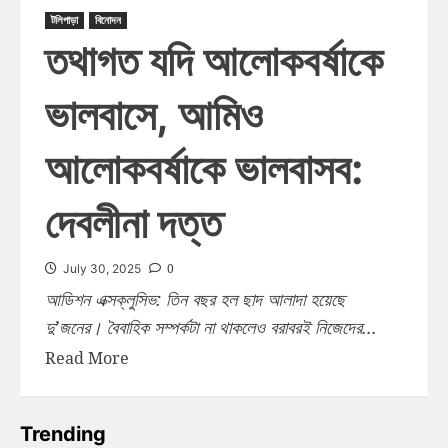
টলিপাড়া
বিনোদন
তথাগত যদি আলোকবর্ষাকে
ভালবাসে, আমিও
আলোকবর্ষাকে ভালবাসব:
দেবলীনা দত্ত
0
July 30, 2025
আডিশন এক্সক্লুসিভ: তিন বছর হল ছাদ আলাদা হয়েছে
দু’জনের। বৈবাহিক সম্পর্কটা না থাকলেও বরাবরই নিজেদের...
Read More
Trending