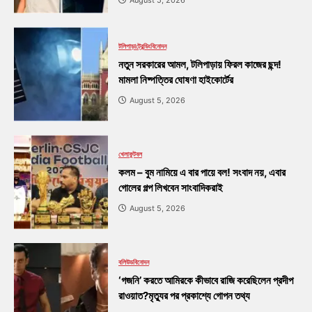
August 5, 2026
টলিপাড়া
ট্রেন্ডিং
বিনোদন
নতুন সরকারের আমল, টলিপাড়ায় ফিরল কাজের ছন্দ!
মামলা নিষ্পত্তির ঘোষণা হাইকোর্টের
August 5, 2026
খেলা
ফুটবল
কলম – বুম নামিয়ে এ বার পায়ে বল! সংবাদ নয়, এবার
গোলের গল্প লিখবেন সাংবাদিকরাই
August 5, 2026
বলিউড
বিনোদন
‘গজনি’ করতে আমিরকে কীভাবে রাজি করেছিলেন প্রদীপ
রাওয়াত?মৃত্যুর পর প্রকাশ্যে গোপন তথ্য