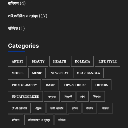
(4)
রাশিফল
(17)
লাইফস্টাইল ও স্বাস্থ্য
(1)
হলিউড
Categories
ARTIST
BEAUTY
HEALTH
KOLKATA
LIFE STYLE
MODEL
MUSIC
NEWSBEAT
OPAR BANGLA
PHOTOGRAPHY
RAMP
TIPS & TRICKS
TRENDS
UNCATEGORIZED
অন্যান্য
ক্রিকেট
খেলা
টলিপাড়া
টো টো কোম্পানি
ট্রেন্ডিং
ফটো গ্যালারি
ফুটবল
বলিউড
বিনোদন
রাশিফল
লাইফস্টাইল ও স্বাস্থ্য
হলিউড