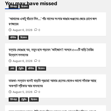
You may have missed
টলিপাড়া
বিনোদন
‘আমাদের একটু বাঁচতে দিন…’ পাঁচ মাসের সংসার ভাঙার গুঞ্জনের জেরে চোখে জল
রণজয়ের
August 6, 2026
0
বলিউড
বিনোদন
বন্যায় ভেঙেছে ঘর, নতুন ছাদ গড়বেন ‘ভাইজান’! অসমে ৫০০টি বাড়ি তৈরির
উদ্যোগ সলমনের
August 6, 2026
0
খেলা
ট্রেন্ডিং
বলিউড
বিনোদন
তারকা-সন্তান বলেই বাড়তি প্রচার! আমার ছেলের থেকেও ভালো সাঁতারু আছে
অকপটে স্বীকার আর মাধবনের
August 5, 2026
0
টলিপাড়া
ট্রেন্ডিং
বিনোদন