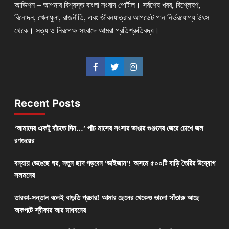
আডিশন – আপনার বিশ্বস্ত বাংলা সংবাদ পোর্টাল। সর্বশেষ খবর, বিশ্লেষণ,
বিনোদন, খেলাধুলা, রাজনীতি, এবং জীবনযাত্রার আপডেট পান নির্ভরযোগ্য উৎস
থেকে। সত্য ও নিরপেক্ষ সংবাদে আমরা প্রতিশ্রুতিবদ্ধ।
Recent Posts
‘আমাদের একটু বাঁচতে দিন…’ পাঁচ মাসের সংসার ভাঙার গুঞ্জনের জেরে চোখে জল
রণজয়ের
বন্যায় ভেঙেছে ঘর, নতুন ছাদ গড়বেন ‘ভাইজান’! অসমে ৫০০টি বাড়ি তৈরির উদ্যোগ
সলমনের
তারকা-সন্তান বলেই বাড়তি প্রচার! আমার ছেলের থেকেও ভালো সাঁতারু আছে
অকপটে স্বীকার আর মাধবনের