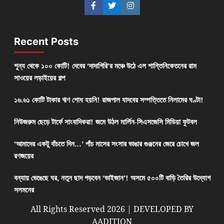
Recent Posts
শূন্য থেকে ১০০ কোটি! দেবের ‘দাদাগিরি’র মঞ্চে উঠে এল শান্তিনিকেতনের রাম
সাওয়ের লড়াইয়ের গল্প
১৬.৬১ কোটি টাকার ঋণ শোধ হয়নি! রাজপাল যাদবের সম্পত্তিতে নিলামের ঘণ্টা!
নিউজরুম ছেড়ে টার্ফে সাংবাদিকরা! জমে উঠল মার্লিন-সিএসজেসি মিডিয়া ফুটবল
‘আমাদের একটু বাঁচতে দিন…’ পাঁচ মাসের সংসার ভাঙার গুঞ্জনের জেরে চোখে জল
রণজয়ের
বন্যায় ভেঙেছে ঘর, নতুন ছাদ গড়বেন ‘ভাইজান’! অসমে ৫০০টি বাড়ি তৈরির উদ্যোগ
সলমনের
All Rights Reserved 2026 | DEVELOPED BY
AADITION