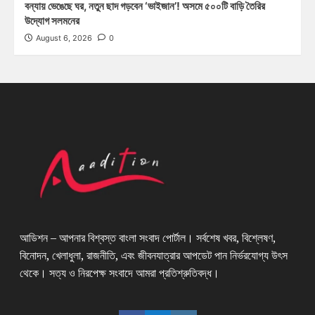
বন্যায় ভেঙেছে ঘর, নতুন ছাদ গড়বেন ‘ভাইজান’! অসমে ৫০০টি বাড়ি তৈরির
উদ্যোগ সলমনের
August 6, 2026
0
আডিশন – আপনার বিশ্বস্ত বাংলা সংবাদ পোর্টাল। সর্বশেষ খবর, বিশ্লেষণ,
বিনোদন, খেলাধুলা, রাজনীতি, এবং জীবনযাত্রার আপডেট পান নির্ভরযোগ্য উৎস
থেকে। সত্য ও নিরপেক্ষ সংবাদে আমরা প্রতিশ্রুতিবদ্ধ।