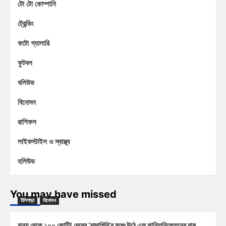
টো টো কোম্পানি
ট্রেন্ডিং
ফটো গ্যালারি
ফুটবল
বলিউড
বিনোদন
রাশিফল
লাইফস্টাইল ও স্বাস্থ্য
হলিউড
You may have missed
টলিপাড়া
বিনোদন
শূন্য থেকে ১০০ কোটি! দেবের ‘দাদাগিরি’র মঞ্চে উঠে এল শান্তিনিকেতনের রাম