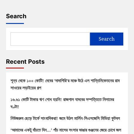
Search
Search
Recent Posts
শূন্য থেকে ১০০ কোটি! দেবের ‘দাদাগিরি’র মঞ্চে উঠে এল শান্তিনিকেতনের রাম
সাওয়ের লড়াইয়ের গল্প
১৬.৬১ কোটি টাকার ঋণ শোধ হয়নি! রাজপাল যাদবের সম্পত্তিতে নিলামের
ঘণ্টা!
নিউজরুম ছেড়ে টার্ফে সাংবাদিকরা! জমে উঠল মার্লিন-সিএসজেসি মিডিয়া ফুটবল
‘আমাদের একটু বাঁচতে দিন…’ পাঁচ মাসের সংসার ভাঙার গুঞ্জনের জেরে চোখে জল