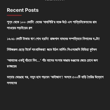
Recent Posts
শূন্য থেকে ১০০ কোটি! দেবের ‘দাদাগিরি’র মঞ্চে উঠে এল শান্তিনিকেতনের রাম
সাওয়ের লড়াইয়ের গল্প
১৬.৬১ কোটি টাকার ঋণ শোধ হয়নি! রাজপাল যাদবের সম্পত্তিতে নিলামের ঘণ্টা!
নিউজরুম ছেড়ে টার্ফে সাংবাদিকরা! জমে উঠল মার্লিন-সিএসজেসি মিডিয়া ফুটবল
‘আমাদের একটু বাঁচতে দিন…’ পাঁচ মাসের সংসার ভাঙার গুঞ্জনের জেরে চোখে জল
রণজয়ের
বন্যায় ভেঙেছে ঘর, নতুন ছাদ গড়বেন ‘ভাইজান’! অসমে ৫০০টি বাড়ি তৈরির উদ্যোগ
সলমনের