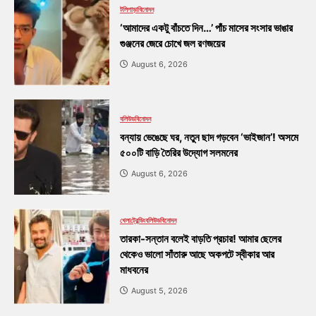
টলিপাড়া
বিনোদন
‘আমাদের একটু বাঁচতে দিন…’ পাঁচ মাসের সংসার ভাঙার
গুঞ্জনের জেরে চোখে জল রণজয়ের
August 6, 2026
বলিউড
বিনোদন
বন্যায় ভেঙেছে ঘর, নতুন ছাদ গড়বেন ‘ভাইজান’! অসমে
৫০০টি বাড়ি তৈরির উদ্যোগ সলমনের
August 6, 2026
খেলা
ট্রেন্ডিং
বলিউড
বিনোদন
তারকা-সন্তান বলেই বাড়তি প্রচার! আমার ছেলের
থেকেও ভালো সাঁতারু আছে অকপটে স্বীকার আর
মাধবনের
August 5, 2026