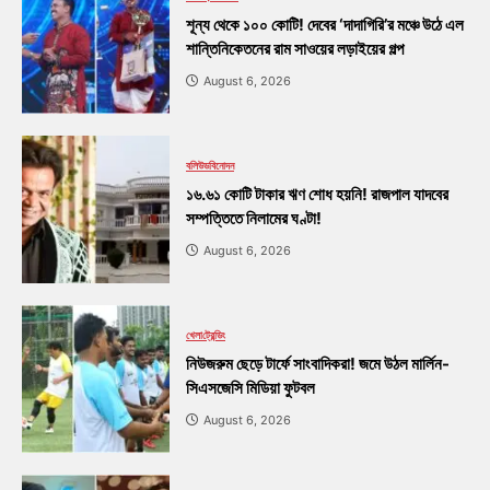
শূন্য থেকে ১০০ কোটি! দেবের ‘দাদাগিরি’র মঞ্চে উঠে এল
শান্তিনিকেতনের রাম সাওয়ের লড়াইয়ের গল্প
August 6, 2026
বলিউড
বিনোদন
১৬.৬১ কোটি টাকার ঋণ শোধ হয়নি! রাজপাল যাদবের
সম্পত্তিতে নিলামের ঘণ্টা!
August 6, 2026
খেলা
ট্রেন্ডিং
নিউজরুম ছেড়ে টার্ফে সাংবাদিকরা! জমে উঠল মার্লিন-
সিএসজেসি মিডিয়া ফুটবল
August 6, 2026