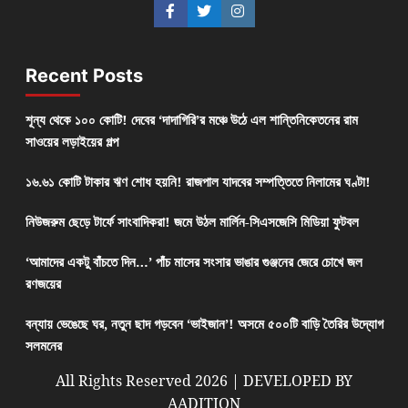
Recent Posts
শূন্য থেকে ১০০ কোটি! দেবের ‘দাদাগিরি’র মঞ্চে উঠে এল শান্তিনিকেতনের রাম
সাওয়ের লড়াইয়ের গল্প
১৬.৬১ কোটি টাকার ঋণ শোধ হয়নি! রাজপাল যাদবের সম্পত্তিতে নিলামের ঘণ্টা!
নিউজরুম ছেড়ে টার্ফে সাংবাদিকরা! জমে উঠল মার্লিন-সিএসজেসি মিডিয়া ফুটবল
‘আমাদের একটু বাঁচতে দিন…’ পাঁচ মাসের সংসার ভাঙার গুঞ্জনের জেরে চোখে জল
রণজয়ের
বন্যায় ভেঙেছে ঘর, নতুন ছাদ গড়বেন ‘ভাইজান’! অসমে ৫০০টি বাড়ি তৈরির উদ্যোগ
সলমনের
All Rights Reserved 2026 | DEVELOPED BY
AADITION