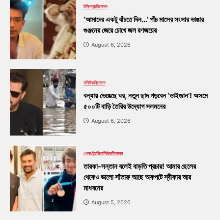
টলিপাড়া
বিনোদন
‘আমাদের একটু বাঁচতে দিন…’ পাঁচ মাসের সংসার ভাঙার
গুঞ্জনের জেরে চোখে জল রণজয়ের
August 6, 2026
বলিউড
বিনোদন
বন্যায় ভেঙেছে ঘর, নতুন ছাদ গড়বেন ‘ভাইজান’! অসমে
৫০০টি বাড়ি তৈরির উদ্যোগ সলমনের
August 6, 2026
খেলা
ট্রেন্ডিং
বলিউড
বিনোদন
তারকা-সন্তান বলেই বাড়তি প্রচার! আমার ছেলের
থেকেও ভালো সাঁতারু আছে অকপটে স্বীকার আর
মাধবনের
August 5, 2026