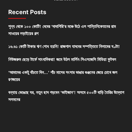
Recent Posts
শূন্য থেকে ১০০ কোটি! দেবের ‘দাদাগিরি’র মঞ্চে উঠে এল শান্তিনিকেতনের রাম
সাওয়ের লড়াইয়ের গল্প
১৬.৬১ কোটি টাকার ঋণ শোধ হয়নি! রাজপাল যাদবের সম্পত্তিতে নিলামের ঘণ্টা!
নিউজরুম ছেড়ে টার্ফে সাংবাদিকরা! জমে উঠল মার্লিন-সিএসজেসি মিডিয়া ফুটবল
‘আমাদের একটু বাঁচতে দিন…’ পাঁচ মাসের সংসার ভাঙার গুঞ্জনের জেরে চোখে জল
রণজয়ের
বন্যায় ভেঙেছে ঘর, নতুন ছাদ গড়বেন ‘ভাইজান’! অসমে ৫০০টি বাড়ি তৈরির উদ্যোগ
সলমনের