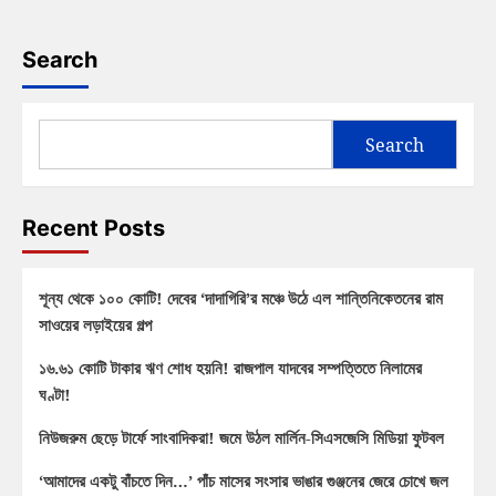
Search
Search
Recent Posts
শূন্য থেকে ১০০ কোটি! দেবের ‘দাদাগিরি’র মঞ্চে উঠে এল শান্তিনিকেতনের রাম
সাওয়ের লড়াইয়ের গল্প
১৬.৬১ কোটি টাকার ঋণ শোধ হয়নি! রাজপাল যাদবের সম্পত্তিতে নিলামের
ঘণ্টা!
নিউজরুম ছেড়ে টার্ফে সাংবাদিকরা! জমে উঠল মার্লিন-সিএসজেসি মিডিয়া ফুটবল
‘আমাদের একটু বাঁচতে দিন…’ পাঁচ মাসের সংসার ভাঙার গুঞ্জনের জেরে চোখে জল