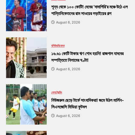
শূন্য থেকে ১০০ কোটি! দেবের ‘দাদাগিরি’র মঞ্চে উঠে এল
শান্তিনিকেতনের রাম সাওয়ের লড়াইয়ের গল্প
August 6, 2026
বলিউড
বিনোদন
১৬.৬১ কোটি টাকার ঋণ শোধ হয়নি! রাজপাল যাদবের
সম্পত্তিতে নিলামের ঘণ্টা!
August 6, 2026
খেলা
ট্রেন্ডিং
নিউজরুম ছেড়ে টার্ফে সাংবাদিকরা! জমে উঠল মার্লিন-
সিএসজেসি মিডিয়া ফুটবল
August 6, 2026