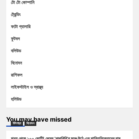
টো টো কোম্পানি
ট্রেন্ডিং
ফটো গ্যালারি
ফুটবল
বলিউড
বিনোদন
রাশিফল
লাইফস্টাইল ও স্বাস্থ্য
হলিউড
You may have missed
টলিপাড়া
বিনোদন
শূন্য থেকে ১০০ কোটি! দেবের ‘দাদাগিরি’র মঞ্চে উঠে এল শান্তিনিকেতনের রাম