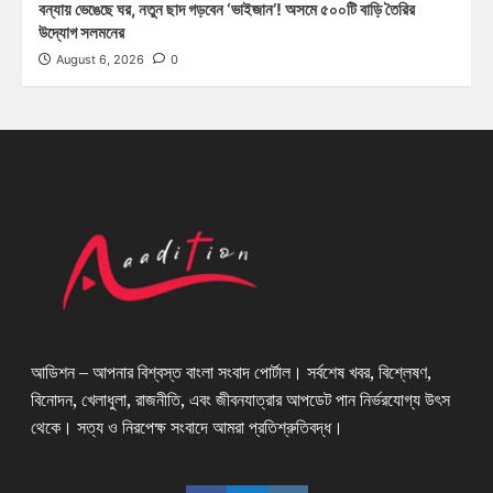
বন্যায় ভেঙেছে ঘর, নতুন ছাদ গড়বেন ‘ভাইজান’! অসমে ৫০০টি বাড়ি তৈরির
উদ্যোগ সলমনের
August 6, 2026
0
আডিশন – আপনার বিশ্বস্ত বাংলা সংবাদ পোর্টাল। সর্বশেষ খবর, বিশ্লেষণ,
বিনোদন, খেলাধুলা, রাজনীতি, এবং জীবনযাত্রার আপডেট পান নির্ভরযোগ্য উৎস
থেকে। সত্য ও নিরপেক্ষ সংবাদে আমরা প্রতিশ্রুতিবদ্ধ।