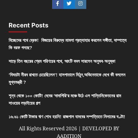
Recent Posts
বিচ্ছেদের পথে ব্রেক! বিজয়ের বিরুদ্ধে মামলা প্রত্যাহার করলেন সঙ্গীতা, দাম্পত্যে
কি বরফ গলছে?
সাড়ে তিন বছরের প্রেম পরিণয়ের পথে, আংটি বদল সারলেন অনুভব-অনুষ্কা
‘বিষয়টা নীরব রাখতে চেয়েছিলেন’! হাসপাতালে মিঠুন,অভিনেতাকে দেখে কী বললেন
মুখ্যমন্ত্রী ?
শূন্য থেকে ১০০ কোটি! দেবের ‘দাদাগিরি’র মঞ্চে উঠে এল শান্তিনিকেতনের রাম
সাওয়ের লড়াইয়ের গল্প
১৬.৬১ কোটি টাকার ঋণ শোধ হয়নি! রাজপাল যাদবের সম্পত্তিতে নিলামের ঘণ্টা!
All Rights Reserved 2026 | DEVELOPED BY
AADITION