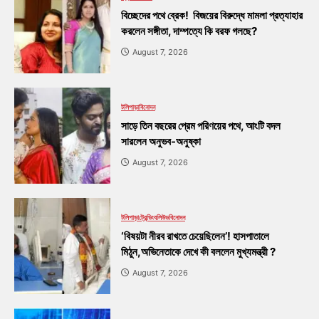
বিচ্ছেদের পথে ব্রেক! বিজয়ের বিরুদ্ধে মামলা প্রত্যাহার
করলেন সঙ্গীতা, দাম্পত্যে কি বরফ গলছে?
August 7, 2026
টলিপাড়া
বিনোদন
সাড়ে তিন বছরের প্রেম পরিণয়ের পথে, আংটি বদল
সারলেন অনুভব-অনুষ্কা
August 7, 2026
টলিপাড়া
ট্রেন্ডিং
বলিউড
বিনোদন
‘বিষয়টা নীরব রাখতে চেয়েছিলেন’! হাসপাতালে
মিঠুন,অভিনেতাকে দেখে কী বললেন মুখ্যমন্ত্রী ?
August 7, 2026