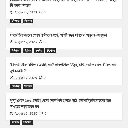
কি বরফ গলছে?
August 7, 2026
0
টলিপাড়া
বিনোদন
সাড়ে তিন বছরের প্রেম পরিণয়ের পথে, আংটি বদল সারলেন অনুভব-অনুষ্কা
August 7, 2026
0
টলিপাড়া
ট্রেন্ডিং
বলিউড
বিনোদন
‘বিষয়টা নীরব রাখতে চেয়েছিলেন’! হাসপাতালে মিঠুন,অভিনেতাকে দেখে কী বললেন
মুখ্যমন্ত্রী ?
August 7, 2026
0
টলিপাড়া
বিনোদন
শূন্য থেকে ১০০ কোটি! দেবের ‘দাদাগিরি’র মঞ্চে উঠে এল শান্তিনিকেতনের রাম
সাওয়ের লড়াইয়ের গল্প
August 6, 2026
0
বলিউড
বিনোদন