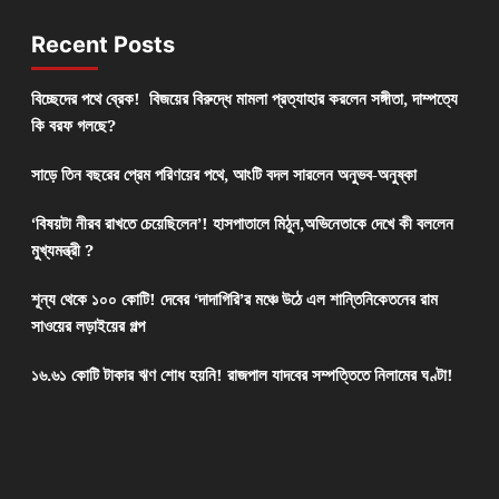
Recent Posts
বিচ্ছেদের পথে ব্রেক! বিজয়ের বিরুদ্ধে মামলা প্রত্যাহার করলেন সঙ্গীতা, দাম্পত্যে
কি বরফ গলছে?
সাড়ে তিন বছরের প্রেম পরিণয়ের পথে, আংটি বদল সারলেন অনুভব-অনুষ্কা
‘বিষয়টা নীরব রাখতে চেয়েছিলেন’! হাসপাতালে মিঠুন,অভিনেতাকে দেখে কী বললেন
মুখ্যমন্ত্রী ?
শূন্য থেকে ১০০ কোটি! দেবের ‘দাদাগিরি’র মঞ্চে উঠে এল শান্তিনিকেতনের রাম
সাওয়ের লড়াইয়ের গল্প
১৬.৬১ কোটি টাকার ঋণ শোধ হয়নি! রাজপাল যাদবের সম্পত্তিতে নিলামের ঘণ্টা!