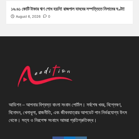
১৬.৬১ কোটি টাকার ঋণ শোধ হয়নি! রাজপাল যাদবের সম্পত্তিতে নিলামের ঘণ্টা!
August 6, 2026
0
আডিশন – আপনার বিশ্বস্ত বাংলা সংবাদ পোর্টাল। সর্বশেষ খবর, বিশ্লেষণ,
বিনোদন, খেলাধুলা, রাজনীতি, এবং জীবনযাত্রার আপডেট পান নির্ভরযোগ্য উৎস
থেকে। সত্য ও নিরপেক্ষ সংবাদে আমরা প্রতিশ্রুতিবদ্ধ।