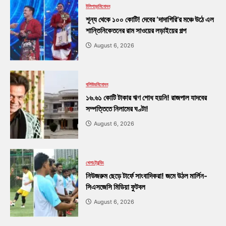
টলিপাড়া
বিনোদন
শূন্য থেকে ১০০ কোটি! দেবের ‘দাদাগিরি’র মঞ্চে উঠে এল
শান্তিনিকেতনের রাম সাওয়ের লড়াইয়ের গল্প
August 6, 2026
বলিউড
বিনোদন
১৬.৬১ কোটি টাকার ঋণ শোধ হয়নি! রাজপাল যাদবের
সম্পত্তিতে নিলামের ঘণ্টা!
August 6, 2026
খেলা
ট্রেন্ডিং
নিউজরুম ছেড়ে টার্ফে সাংবাদিকরা! জমে উঠল মার্লিন-
সিএসজেসি মিডিয়া ফুটবল
August 6, 2026